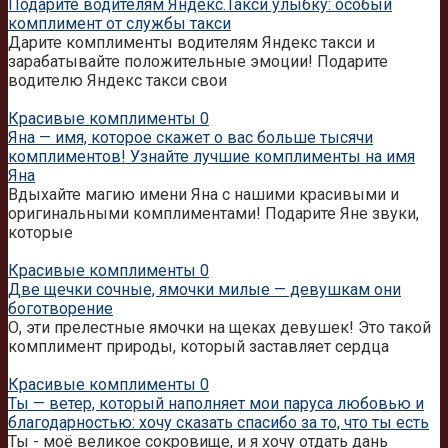
Подарите водителям Яндекс.Такси улыбку: особый
комплимент от службы такси
Дарите комплименты водителям Яндекс такси и
зарабатывайте положительные эмоции! Подарите
водителю Яндекс такси свои
Красивые комплименты
0
Яна — имя, которое скажет о вас больше тысячи
комплиментов! Узнайте лучшие комплименты на имя
Яна
Вдыхайте магию имени Яна с нашими красивыми и
оригинальными комплиментами! Подарите Яне звуки,
которые
Красивые комплименты
0
Две щечки сочные, ямочки милые — девушкам они
боготворение
О, эти прелестные ямочки на щеках девушек! Это такой
комплимент природы, который заставляет сердца
Красивые комплименты
0
Ты — ветер, который наполняет мои паруса любовью и
благодарностью: хочу сказать спасибо за то, что ты есть
Ты - моё великое сокровище, и я хочу отдать дань