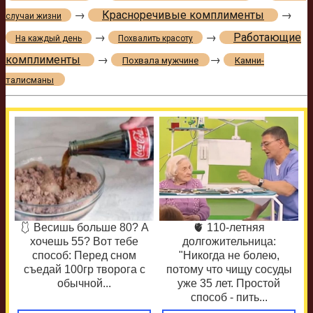
→
Красноречивые комплименты
→
случаи жизни
→
→
Работающие
На каждый день
Похвалить красоту
комплименты
→
→
Похвала мужчине
Камни-
талисманы
🩱 Весишь больше 80? А
🫀 110-летняя
хочешь 55? Вот тебе
долгожительница:
способ: Перед сном
"Никогда не болею,
съедай 100гр творога с
потому что чищу сосуды
обычной...
уже 35 лет. Простой
способ - пить...