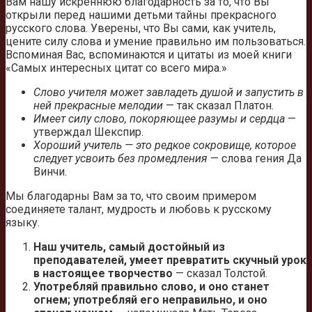
Вам нашу искреннюю благодарность за то, что Вы
открыли перед нашими детьми тайны прекрасного
русского слова. Уверены, что Вы сами, как учитель,
цените силу слова и умение правильно им пользоваться.
Вспоминая Вас, вспоминаются и цитаты из моей книги
«Самых интересных цитат со всего мира.»
Слово учителя может завладеть душой и запустить в
ней прекрасные мелодии
— так сказал Платон.
Имеет силу слово, покоряющее разумы и сердца
—
утверждал Шекспир.
Хороший учитель — это редкое сокровище, которое
следует усвоить без промедления
— слова гения Да
Винчи.
Мы благодарны Вам за то, что своим примером
соединяете талант, мудрость и любовь к русскому
языку.
Наш учитель, самый достойный из
преподавателей, умеет превратить скучный урок
в настоящее творчество
— сказал Толстой.
Употребляй правильно слово, и оно станет
огнем; употребляй его неправильно, и оно