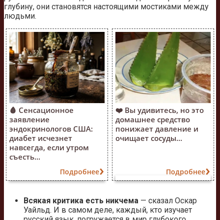
глубину, они становятся настоящими мостиками между
людьми.
🩸 Сенсационное
❤️ Вы удивитесь, но это
заявление
домашнее средство
эндокринологов США:
понижает давление и
диабет исчезнет
очищает сосуды...
навсегда, если утром
съесть...
Подробнее
Подробнее
Всякая критика есть никчема
— сказал Оскар
Уайльд. И в самом деле, каждый, кто изучает
русский язык, погружается в мир глубокого