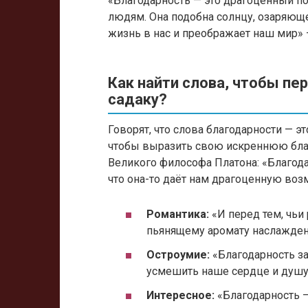
«Благодарность — это драгоценный п
людям. Она подобна солнцу, озаряющ
жизнь в нас и преображает наш мир
Как найти слова, чтобы пе
садаку?
Говорят, что слова благодарности — э
чтобы выразить свою искреннюю благ
Великого философа Платона: «Благода
что она-то даёт нам драгоценную во
Романтика:
«И перед тем, чьи 
пьянящему аромату наслаждени
Остроумие:
«Благодарность за
усмешить наше сердце и душу
Интересное:
«Благодарность —