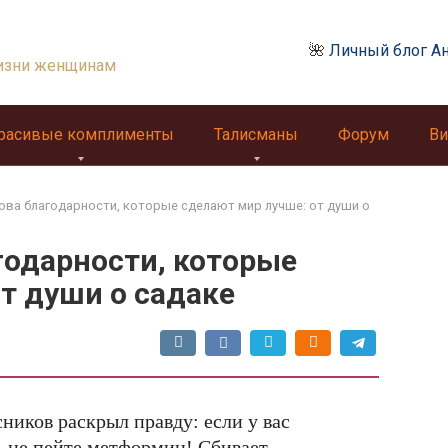
🌺
Личный блог А
изни женщинам
расивые комплименты
Талисманы
Форум
Ви
ова благодарности, которые сделают мир лучше: от души о
годарности, которые
т души о садаке
ников раскрыл правду: если у вас
, не пейте метформин! Сбивает