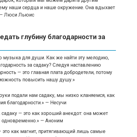
одарок, который мы можем дарить другим
ему наши сердца и наше окружение. Она вдыхает
» — Люси Льюис
редать глубину благодарности за
то музыка для души. Как же найти эту мелодию,
одарность за садаку? Следуя наставлению
рность — это главная плата добродетели, потому
зможность повысить нашу душу.»
руки подали нам садаку, мы низко кланяемся, как
я благодарности.» — Несучи
 садаку — это как хороший анекдот: она может
 одновременно.» — Аноним
 это как магнит, притягивающий лишь самые