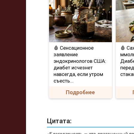
🩸 Сенсационное
🩸 Са
заявление
ммоль
эндокринологов США:
Диаб
диабет исчезнет
перед
навсегда, если утром
стакан
съесть...
Подробнее
Цитата: