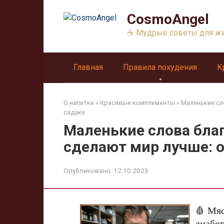
Перейти
CosmoAngel
к
контенту
☕ Мудрые советы для ж
Главная
Правила похудения
К
О напитке
»
Красивые комплименты
»
Маленькие сл
садаке
Маленькие слова бла
сделают мир лучше: о
Опубликовано:
12.10.2023
🩸 Мяс
диабет