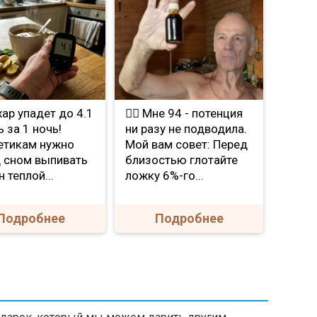
хар упадет до 4.1
❤️‍🔥 Мне 94 - потенция
 за 1 ночь!
ни разу не подводила.
етикам нужно
Мой вам совет: Перед
 сном выпивать
близостью глотайте
 теплой...
ложку 6%-го...
Подробнее
Подробнее