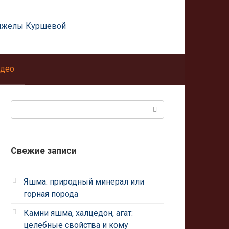
нжелы Куршевой
део
Поиск:
Свежие записи
Яшма: природный минерал или
горная порода
Камни яшма, халцедон, агат:
целебные свойства и кому