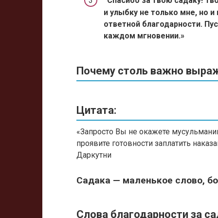
“Спасибо за твою садаку! Тв
и улыбку не только мне, но и
ответной благодарности. Пу
каждом мгновении.»
Почему столь важно выраж
Цитата:
«Запросто Вы не окажете мусульманин
проявите готовности заплатить наказ
Даркутни
Садака — маленькое слово, б
Слова благодарности за са