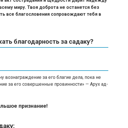
ой акт сострадания и щедрости дарит надежду
 всему миру. Твоя доброта не останется без
сть все благословения сопровождают тебя в
ать благодарность за садаку?
у вознаграждение за его благие дела, пока не
ание за его совершенные провинности» — Арух ад-
ольшое признание!
даку: