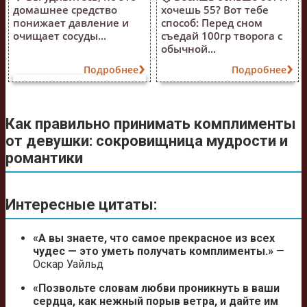
домашнее средство
хочешь 55? Вот тебе
понижает давление и
способ: Перед сном
очищает сосуды...
съедай 100гр творога с
обычной...
Подробнее
Подробнее
Как правильно принимать комплименты
от девушки: сокровищница мудрости и
романтики
Интересные цитаты:
«А вы знаете, что самое прекрасное из всех
чудес — это уметь получать комплименты.»
—
Оскар Уайльд
«Позвольте словам любви проникнуть в ваши
сердца, как нежный порыв ветра, и дайте им