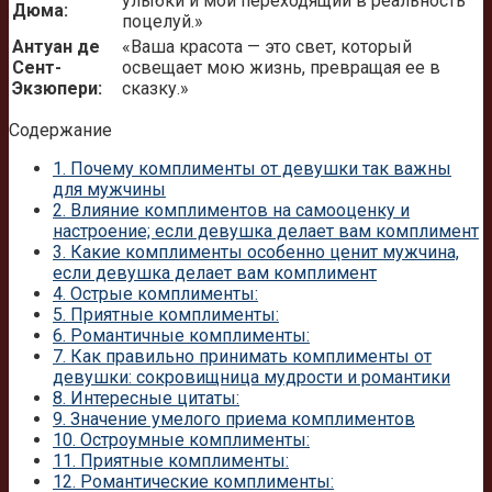
улыбки и мой переходящий в реальность
Дюма:
поцелуй.»
Антуан де
«Ваша красота — это свет, который
Сент-
освещает мою жизнь, превращая ее в
Экзюпери:
сказку.»
Содержание
1.
Почему комплименты от девушки так важны
для мужчины
2.
Влияние комплиментов на самооценку и
настроение; если девушка делает вам комплимент
3.
Какие комплименты особенно ценит мужчина,
если девушка делает вам комплимент
4.
Острые комплименты:
5.
Приятные комплименты:
6.
Романтичные комплименты:
7.
Как правильно принимать комплименты от
девушки: сокровищница мудрости и романтики
8.
Интересные цитаты:
9.
Значение умелого приема комплиментов
10.
Остроумные комплименты:
11.
Приятные комплименты:
12.
Романтические комплименты: