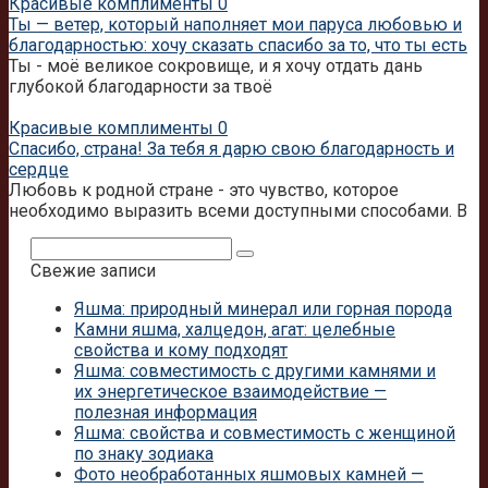
Красивые комплименты
0
Ты — ветер, который наполняет мои паруса любовью и
благодарностью: хочу сказать спасибо за то, что ты есть
Ты - моё великое сокровище, и я хочу отдать дань
глубокой благодарности за твоё
Красивые комплименты
0
Спасибо, страна! За тебя я дарю свою благодарность и
сердце
Любовь к родной стране - это чувство, которое
необходимо выразить всеми доступными способами. В
Поиск:
Свежие записи
Яшма: природный минерал или горная порода
Камни яшма, халцедон, агат: целебные
свойства и кому подходят
Яшма: совместимость с другими камнями и
их энергетическое взаимодействие —
полезная информация
Яшма: свойства и совместимость с женщиной
по знаку зодиака
Фото необработанных яшмовых камней —