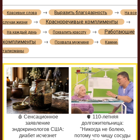
→
→
Выразить благодарность
Красивые слова
На все
→
Красноречивые комплименты
→
случаи жизни
→
→
Работающие
На каждый день
Похвалить красоту
комплименты
→
→
Похвала мужчине
Камни-
талисманы
🩸 Сенсационное
🫀 110-летняя
заявление
долгожительница:
эндокринологов США:
"Никогда не болею,
диабет исчезнет
потому что чищу сосуды