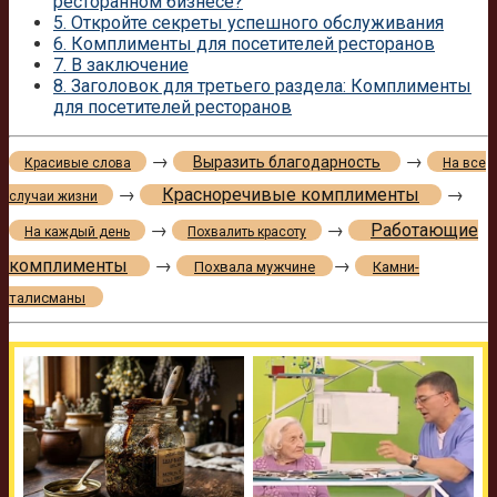
ресторанном бизнесе?
5.
Откройте секреты успешного обслуживания
6.
Комплименты для посетителей ресторанов
7.
В заключение
8.
Заголовок для третьего раздела: Комплименты
для посетителей ресторанов
→
→
Выразить благодарность
Красивые слова
На все
→
Красноречивые комплименты
→
случаи жизни
→
→
Работающие
На каждый день
Похвалить красоту
комплименты
→
→
Похвала мужчине
Камни-
талисманы