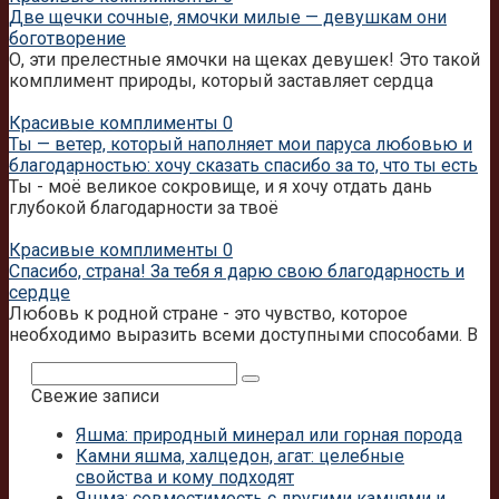
Две щечки сочные, ямочки милые — девушкам они
боготворение
О, эти прелестные ямочки на щеках девушек! Это такой
комплимент природы, который заставляет сердца
Красивые комплименты
0
Ты — ветер, который наполняет мои паруса любовью и
благодарностью: хочу сказать спасибо за то, что ты есть
Ты - моё великое сокровище, и я хочу отдать дань
глубокой благодарности за твоё
Красивые комплименты
0
Спасибо, страна! За тебя я дарю свою благодарность и
сердце
Любовь к родной стране - это чувство, которое
необходимо выразить всеми доступными способами. В
Поиск:
Свежие записи
Яшма: природный минерал или горная порода
Камни яшма, халцедон, агат: целебные
свойства и кому подходят
Яшма: совместимость с другими камнями и