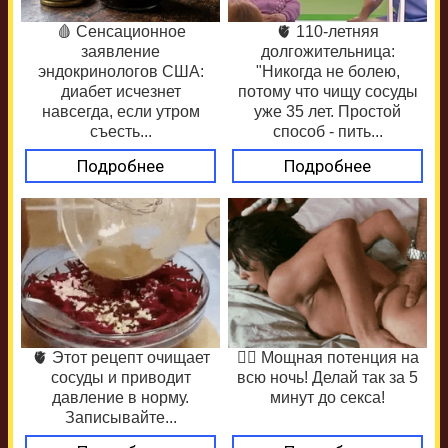
🩸 Сенсационное
🫀 110-летняя
заявление
долгожительница:
эндокринологов США:
"Никогда не болею,
диабет исчезнет
потому что чищу сосуды
навсегда, если утром
уже 35 лет. Простой
съесть...
способ - пить...
Подробнее
Подробнее
🫀 Этот рецепт очищает
❤️‍🔥 Мощная потенция на
сосуды и приводит
всю ночь! Делай так за 5
давление в норму.
минут до секса!
Записывайте...