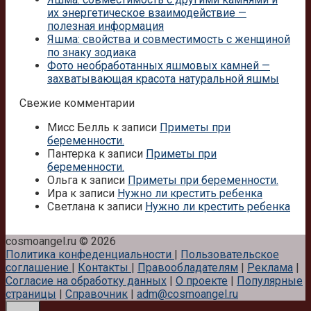
их энергетическое взаимодействие —
полезная информация
Яшма: свойства и совместимость с женщиной
по знаку зодиака
Фото необработанных яшмовых камней —
захватывающая красота натуральной яшмы
Свежие комментарии
Мисс Белль
к записи
Приметы при
беременности.
Пантерка
к записи
Приметы при
беременности.
Ольга
к записи
Приметы при беременности.
Ира
к записи
Нужно ли крестить ребенка
Светлана
к записи
Нужно ли крестить ребенка
cosmoangel.ru © 2026
Политика конфеденциальности
|
Пользовательское
соглашение
|
Контакты
|
Правообладателям
|
Реклама
|
Согласие на обработку данных
|
О проекте
|
Популярные
страницы
|
Справочник
|
adm@cosmoangel.ru