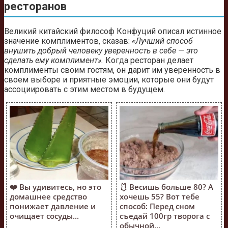
ресторанов
Великий китайский философ Конфуций описал истинное
значение комплиментов, сказав:
«Лучший способ
внушить добрый человеку уверенность в себе — это
сделать ему комплимент».
Когда ресторан делает
комплименты своим гостям, он дарит им уверенность в
своем выборе и приятные эмоции, которые они будут
ассоциировать с этим местом в будущем.
❤️ Вы удивитесь, но это
🩱 Весишь больше 80? А
домашнее средство
хочешь 55? Вот тебе
понижает давление и
способ: Перед сном
очищает сосуды...
съедай 100гр творога с
обычной...