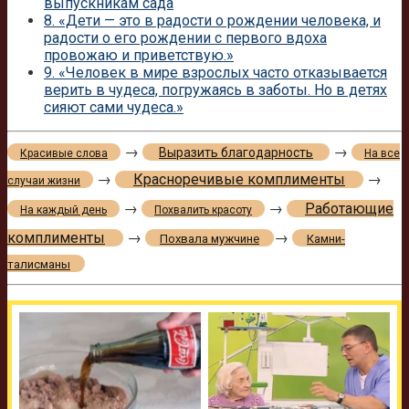
выпускникам сада
8.
«Дети — это в радости о рождении человека, и
радости о его рождении с первого вдоха
провожаю и приветствую.»
9.
«Человек в мире взрослых часто отказывается
верить в чудеса, погружаясь в заботы. Но в детях
сияют сами чудеса.»
→
→
Выразить благодарность
Красивые слова
На все
→
Красноречивые комплименты
→
случаи жизни
→
→
Работающие
На каждый день
Похвалить красоту
комплименты
→
→
Похвала мужчине
Камни-
талисманы