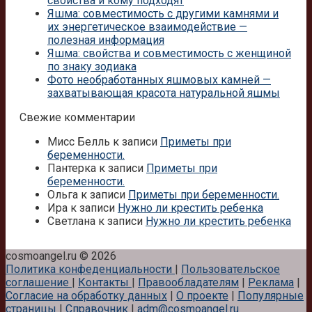
свойства и кому подходят
Яшма: совместимость с другими камнями и
их энергетическое взаимодействие —
полезная информация
Яшма: свойства и совместимость с женщиной
по знаку зодиака
Фото необработанных яшмовых камней —
захватывающая красота натуральной яшмы
Свежие комментарии
Мисс Белль
к записи
Приметы при
беременности.
Пантерка
к записи
Приметы при
беременности.
Ольга
к записи
Приметы при беременности.
Ира
к записи
Нужно ли крестить ребенка
Светлана
к записи
Нужно ли крестить ребенка
cosmoangel.ru © 2026
Политика конфеденциальности
|
Пользовательское
соглашение
|
Контакты
|
Правообладателям
|
Реклама
|
Согласие на обработку данных
|
О проекте
|
Популярные
страницы
|
Справочник
|
adm@cosmoangel.ru