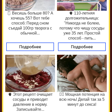
🩱 Весишь больше 80? А
🫀 110-летняя
хочешь 55? Вот тебе
долгожительница:
способ: Перед сном
"Никогда не болею,
съедай 100гр творога с
потому что чищу сосуды
обычной...
уже 35 лет. Простой
способ - пить...
Подробнее
Подробнее
🫀 Этот рецепт очищает
❤️‍🔥 Мощная потенция на
сосуды и приводит
всю ночь! Делай так за 5
давление в норму.
минут до секса!
Записывайте...