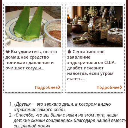
❤️ Вы удивитесь, но это
🩸 Сенсационное
домашнее средство
заявление
понижает давление и
эндокринологов США:
очищает сосуды...
диабет исчезнет
навсегда, если утром
съесть...
Подробнее
Подробнее
«Друзья — это зеркало души, в котором видно
отражение самого себя»
«Спасибо, что вы были с нами на этом пути, наши
детские сказки создавались благодаря нашей вместе
сыгранной роли»