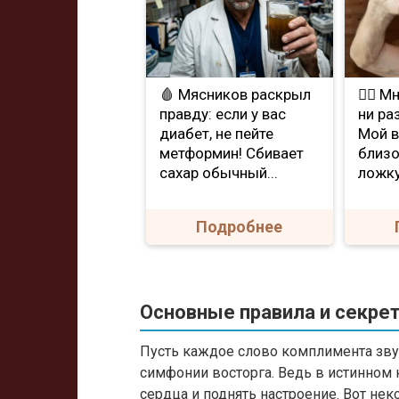
🩸 Мясников раскрыл
❤️‍🔥 
правду: если у вас
ни ра
диабет, не пейте
Мой в
метформин! Сбивает
близо
сахар обычный...
ложку
Подробнее
Основные правила и секре
Пусть каждое слово комплимента зву
симфонии восторга. Ведь в истинном 
сердца и поднять настроение. Вот не