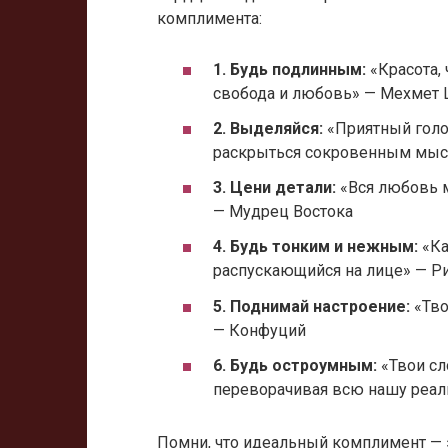
комплимента:
1. Будь подлинным:
«Красота, 
свобода и любовь» — Мехмет
2. Выделяйся:
«Приятный голос
раскрыться сокровенным мыс
3. Цени детали:
«Вся любовь м
— Мудрец Востока
4. Будь тонким и нежным:
«Ка
распускающийся на лице» — Р
5. Поднимай настроение:
«Тво
— Конфуций
6. Будь остроумным:
«Твои сл
переворачивая всю нашу реал
Помни, что идеальный комплимент — 