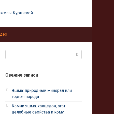
нжелы Куршевой
део
Поиск:
Свежие записи
Яшма: природный минерал или
горная порода
Камни яшма, халцедон, агат:
целебные свойства и кому