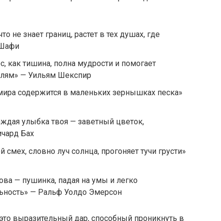
что не знает границ, растет в тех душах, где
 Шафи
, как тишина, полна мудрости и помогает
лям» — Уильям Шекспир
ира содержится в маленьких зернышках песка»
ждая улыбка твоя — заветный цветок,
ичард Бах
й смех, словно луч солнца, прогоняет тучи грусти»
ова — пушинка, падая на умы и легко
ьность» — Ральф Уолдо Эмерсон
это выразительный дар, способный проникнуть в