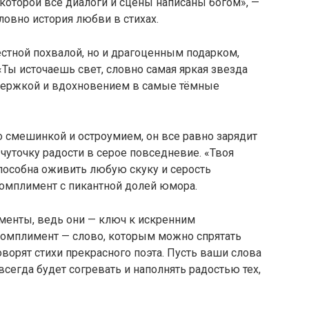
в которой все диалоги и сцены написаны богом», —
ловно история любви в стихах.
стной похвалой, но и драгоценным подарком,
«Ты источаешь свет, словно самая яркая звезда
оддержкой и вдохновением в самые тёмные
 смешинкой и остроумием, он все равно зарядит
чуточку радости в серое повседневие. «Твоя
пособна оживить любую скуку и серость
комплимент с пикантной долей юмора.
лименты, ведь они — ключ к искренним
Комплимент — слово, которым можно спрятать
ворят стихи прекрасного поэта. Пусть ваши слова
сегда будет согревать и наполнять радостью тех,