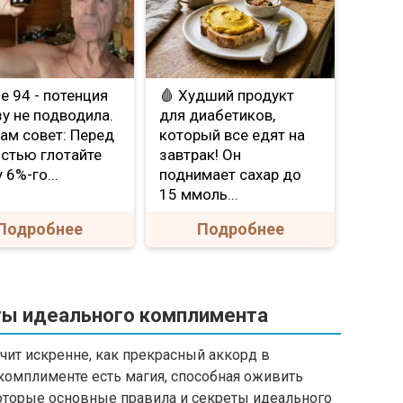
Мне 94 - потенция
🩸 Худший продукт
зу не подводила.
для диабетиков,
ам совет: Перед
который все едят на
стью глотайте
завтрак! Он
 6%-го...
поднимает сахар до
15 ммоль...
Подробнее
Подробнее
ты идеального комплимента
чит искренне, как прекрасный аккорд в
комплименте есть магия, способная оживить
которые основные правила и секреты идеального