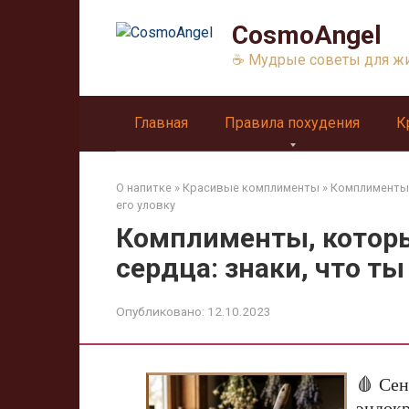
Перейти
CosmoAngel
к
контенту
☕ Мудрые советы для ж
Главная
Правила похудения
К
О напитке
»
Красивые комплименты
»
Комплименты,
его уловку
Комплименты, котор
сердца: знаки, что ты
Опубликовано:
12.10.2023
🩸 Сен
эндок