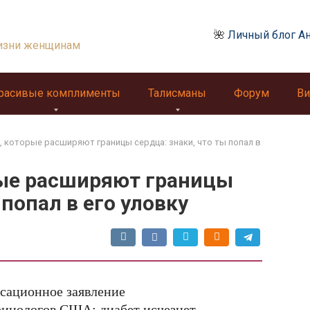
🌺
Личный блог А
изни женщинам
расивые комплименты
Талисманы
Форум
Ви
 которые расширяют границы сердца: знаки, что ты попал в
ые расширяют границы
 попал в его уловку
сационное заявление
ринологов США: диабет исчезнет