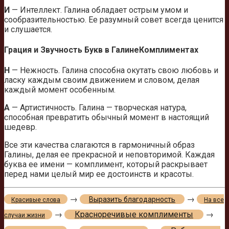
И
— Интеллект. Галина обладает острым умом и
сообразительностью. Ее разумный совет всегда ценится
и слушается.
Грация и Звучность Букв в ГалинеКомплиментах
Н
— Нежность. Галина способна окутать свою любовь и
ласку каждым своим движением и словом, делая
каждый момент особенным.
А
— Артистичность. Галина — творческая натура,
способная превратить обычный момент в настоящий
шедевр.
Все эти качества слагаются в гармоничный образ
Галины, делая ее прекрасной и неповторимой. Каждая
буква ее имени — комплимент, который раскрывает
перед нами целый мир ее достоинств и красоты.
→
→
Выразить благодарность
Красивые слова
На все
→
Красноречивые комплименты
→
случаи жизни