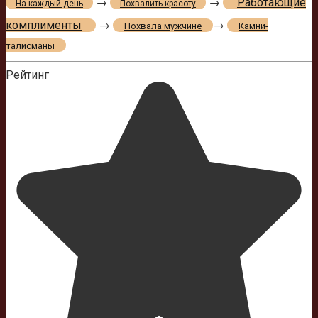
→
→
Работающие
На каждый день
Похвалить красоту
комплименты
→
→
Похвала мужчине
Камни-
талисманы
Рейтинг