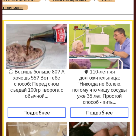
талисманы
🩱 Весишь больше 80? А
🫀 110-летняя
хочешь 55? Вот тебе
долгожительница:
способ: Перед сном
"Никогда не болею,
съедай 100гр творога с
потому что чищу сосуды
обычной...
уже 35 лет. Простой
способ - пить...
Подробнее
Подробнее