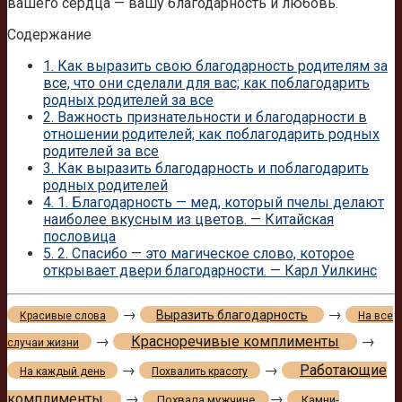
вашего сердца — вашу благодарность и любовь.
Содержание
1.
Как выразить свою благодарность родителям за
все, что они сделали для вас; как поблагодарить
родных родителей за все
2.
Важность признательности и благодарности в
отношении родителей; как поблагодарить родных
родителей за все
3.
Как выразить благодарность и поблагодарить
родных родителей
4.
1. Благодарность — мед, который пчелы делают
наиболее вкусным из цветов. — Китайская
пословица
5.
2. Спасибо — это магическое слово, которое
открывает двери благодарности. — Карл Уилкинс
→
→
Выразить благодарность
Красивые слова
На все
→
Красноречивые комплименты
→
случаи жизни
→
→
Работающие
На каждый день
Похвалить красоту
комплименты
→
→
Похвала мужчине
Камни-