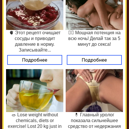
🫀 Этот рецепт очищает
❤️‍🔥 Мощная потенция на
сосуды и приводит
всю ночь! Делай так за 5
давление в норму.
минут до секса!
Записывайте...
Подробнее
Подробнее
🥗 Lose weight without
💊 Главный уролог
chemicals, diets or
показала сильнейшее
exercise! Lost 20 kg just in
средство от недержания