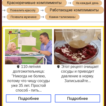
Красноречивые комплименты
→
На каждый день
→
→
Работающие комплименты
Похвалить красоту
→
→
Похвала мужчине
Камни-талисманы
🫀 110-летняя
🫀 Этот рецепт очищает
долгожительница:
сосуды и приводит
"Никогда не болею,
давление в норму.
потому что чищу сосуды
Записывайте...
уже 35 лет. Простой
способ - пить...
Подробнее
Подробнее