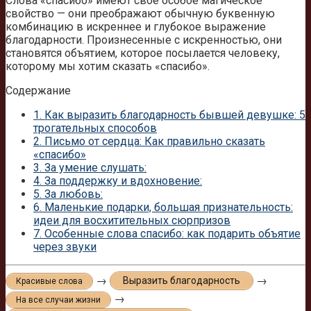
Слова «спасибо» имеют свое особое магическое
свойство — они преображают обычную буквенную
комбинацию в искреннее и глубокое выражение
благодарности. Произнесенные с искренностью, они
становятся объятием, которое посылается человеку,
которому мы хотим сказать «спасибо».
Содержание
1.
Как выразить благодарность бывшей девушке: 5
трогательных способов
2.
Письмо от сердца: Как правильно сказать
«спасибо»
3.
За умение слушать:
4.
За поддержку и вдохновение:
5.
За любовь:
6.
Маленькие подарки, большая признательность:
идеи для восхитительных сюрпризов
7.
Особенные слова спасибо: как подарить объятие
через звуки
→
→
Выразить благодарность
Красивые слова
→
На все случаи жизни