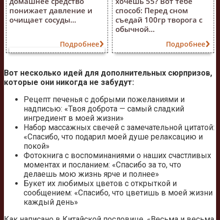
домашнее средство
хочешь 55? Вот тебе
понижает давление и
способ: Перед сном
очищает сосуды...
съедай 100гр творога с
обычной...
Подробнее
Подробнее
Вот несколько идей для дополнительных сюрпризов,
которые они никогда не забудут:
Рецепт печенья с добрыми пожеланиями и
надписью: «Твоя доброта — самый сладкий
ингредиент в моей жизни»
Набор массажных свечей с замечательной цитатой:
«Спасибо, что подарил моей душе релаксацию и
покой»
Фотокнига с воспоминаниями о наших счастливых
моментах и посланием: «Спасибо за то, что
делаешь мою жизнь ярче и полнее»
Букет их любимых цветов с открыткой и
сообщением: «Спасибо, что цветишь в моей жизни
каждый день»
Как написано в Китайской пословице, «Весьма и весьма