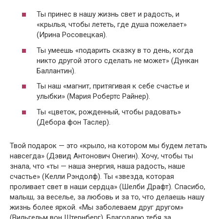
Ты принес в нашу жизнь свет и радость, и
«крылья, чтобы лететь, где душа пожелает»
(Ирина Росовецкая).
Ты умеешь «подарить сказку в то день, когда
никто другой этого сделать не может» (Дункан
Баллантин).
Ты наш «магнит, притягивая к себе счастье и
улыбки» (Мария Робертс Райнер).
Ты «цветок, рожденный, чтобы радовать»
(Дебора фон Таслер).
Твой подарок — это «крыло, на котором мы будем летать
навсегда» (Дэвид Антонович Онегин). Хочу, чтобы ты
знала, что «ты — наша энергия, наша радость, наше
счастье» (Келли Рэндолф). Ты «звезда, которая
проливает свет в наши сердца» (Шелби Драфт). Спасибо,
малыш, за веселье, за любовь и за то, что делаешь нашу
жизнь более яркой. «Мы заболеваем друг другом»
(Вильгельм вон Штернберг). Благодарю тебя за