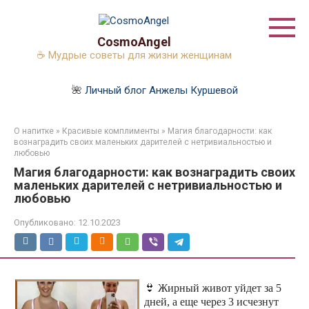
Перейти
к
контенту
CosmoAngel
☕ Мудрые советы для жизни женщинам
🌺
Личный блог Анжелы Куршевой
О напитке
»
Красивые комплименты
»
Магия благодарности: как
вознаградить своих маленьких дарителей с нетривиальностью и
любовью
Магия благодарности: как вознаградить своих
маленьких дарителей с нетривиальностью и
любовью
Опубликовано:
12.10.2023
👙 Жирный живот уйдет за 5
дней, а еще через 3 исчезнут