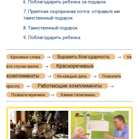
6.
Поблагодарить ребенка за подарок
7.
Приятная сюрпризная почта: отправьте им
таинственный подарок
8.
Таинственный подарок
9.
Поблагодарить ребенка
→
→
Выразить благодарность
Красивые слова
На
Красноречивые
→
все случаи жизни
комплименты
→
→
На каждый день
Похвалить
Работающие комплименты
→
→
красоту
→
Похвала мужчине
Камни-талисманы