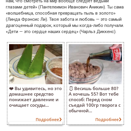
нам, что смотреть на мир вообще следует ведьми
глазами детей» (Пантелеимон Иванович Аникин). Ты сама
«волшебница, способная превращать пыль в золото»
(Линда Фрэнсис Ли). Твоя забота и любовь — это самый
драгоценный подарок, который мы когда-либо получали.
«Дети — это сердце наших сердец» (Чарльз Диккенс).
❤️ Вы удивитесь, но это
🩱 Весишь больше 80?
домашнее средство
А хочешь 55? Вот тебе
понижает давление и
способ: Перед сном
очищает сосуды...
съедай 100гр творога с
обычной...
Подробнее
Подробнее