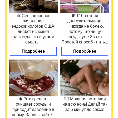
🩸 Сенсационное
🫀 110-летняя
заявление
долгожительница:
эндокринологов США:
"Никогда не болею,
диабет исчезнет
потому что чищу
навсегда, если утром
сосуды уже 35 лет.
съесть...
Простой способ - пить...
Подробнее
Подробнее
🫀 Этот рецепт
❤️‍🔥 Мощная потенция
очищает сосуды и
на всю ночь! Делай так
приводит давление в
за 5 минут до секса!
норму. Записывайте...