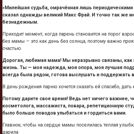
«Милейшая судьба, омрачённая лишь периодическими 
сказал однажды великий Макс Фрай. И точно так же м
безнадежным.
Приходит момент, когда парень становится на порог взро
без мамы — это как день без солнца, поэтому важно про
счастью.
Дорогая, любимая мама! Мы неразрывно связаны, как к
жизнь. Ты — моя надежда, моя опора, моя лучшая подр
всегда была рядом, готова выслушать и поддержать 
В день рождения парню хочется сказать ей спасибо, дат
Потому дарите свое время! Ведь нет ничего важнее, ч
косметолога, массажиста, повара, репетиционную студ
было больше поводов улыбаться и гордиться вами.
Главное, чтобы на сердце мамы поселилась теплая улыбка
дарила.