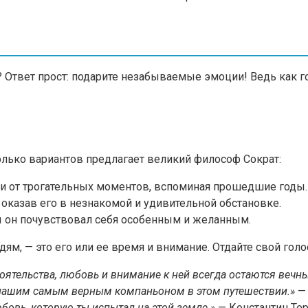
? Ответ прост: подарите незабываемые эмоции! Ведь как г
лько вариантов предлагает великий философ Сократ:
ли от трогательных моментов, вспоминая прошедшие годы.
, оказав его в незнакомой и удивительной обстановке.
ы он почувствовал себя особенным и желанным.
м, — это его или ее время и внимание. Отдайте свой гол
тоятельства, любовь и внимание к ней всегда остаются вечн
а нашим самым верным компаньоном в этом путешествии.»
— 
бовь, которую ты испытал на этой земле.»
— Константин Те