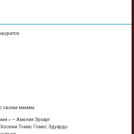
оворится:
ос своим мамам:
ыми.»
— Амелия Эрхарт
Хосеми Томас Гомес Эдуардо
рентьев