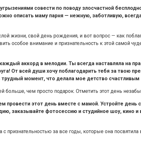
угрызениями совести по поводу злосчастной бесплодно
ожно описать маму парня — нежную, заботливую, всегд
слой жизни, свой день рождения, и вот вопрос — как побл
явить особое внимание и признательность к этой самой чу
аждый аккорд в мелодии. Ты всегда наставляла на прав
уга! От всей души хочу поблагодарить тебя за твою пр
в трудный момент, что делала мое детство счастливым
ь ей больше, чем просто подарок. Отметить этот день нез
ем провести этот день вместе с мамой. Устройте день 
ию, заказывайте фотосессию и студийное шоу, кино и в
 с признательностью за все годы, которые она посвятила 