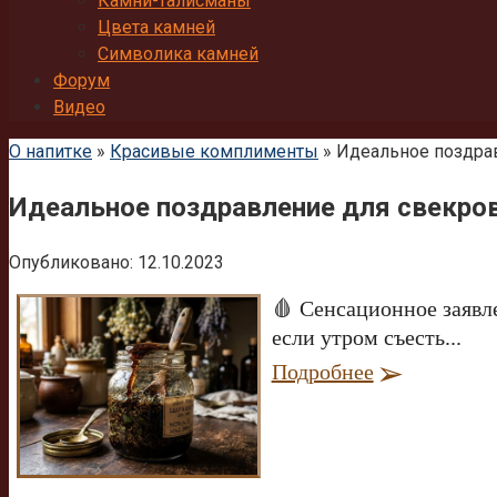
Камни-талисманы
Цвета камней
Символика камней
Форум
Видео
О напитке
»
Красивые комплименты
»
Идеальное поздрав
Идеальное поздравление для свекров
Опубликовано:
12.10.2023
🩸 Сенсационное заявл
если утром съесть...
Подробнее