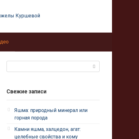
нжелы Куршевой
део
Поиск:
Свежие записи
Яшма: природный минерал или
горная порода
Камни яшма, халцедон, агат:
целебные свойства и кому