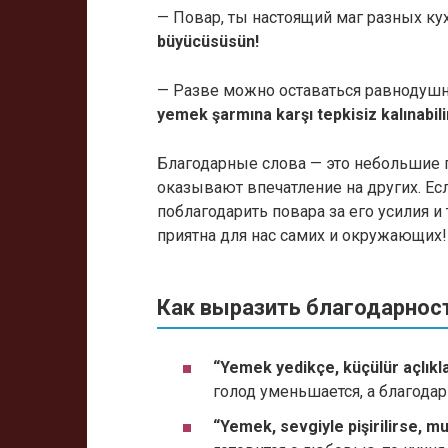
— Повар, ты настоящий маг разных ку
büyücüsüsün!
— Разве можно оставаться равноду
yemek şarmına karşı tepkisiz kalınabili
Благодарные слова — это небольшие 
оказывают впечатление на других. Есл
поблагодарить повара за его усилия и
приятна для нас самих и окружающих!
Как выразить благодарнос
“Yemek yedikçe, küçülür açlıkl
голод уменьшается, а благодар
“Yemek, sevgiyle pişirilirse, m