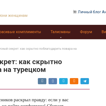
🌺
Личный блог А
изни женщинам
расивые комплименты
Талисманы
Форум
Ви
усный секрет: как скрытно поблагодарить повара на
крет: как скрытно
а на турецком
ников раскрыл правду: если у вас
, не пейте метформин! Сбивает