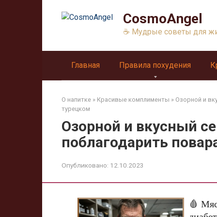
Перейти
CosmoAngel
к
контенту
☕ Мудрые советы для ж
Главная
Правила похудения
К
О напитке
»
Красивые комплименты
»
Озорной и вк
турецком
Озорной и вкусный се
поблагодарить повар
Опубликовано:
12.10.2023
🩸 Мяс
диабет