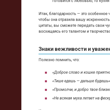
готовится с любовью, то кухня
Итак, благодарность — это особенное 
чтобы она отразила вашу искренность 
цитаты, вы сможете передать свои чув
восхищаясь его талантом и творчеств
Знаки вежливости и уваже
Полезно помнить, что:
«Доброе слово и кошке приятн
«Тише едешь — дальше будешь»
«Промолчи, и добро твое близк
«Не всякая муха летает на феск