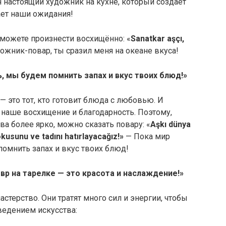
настоящий художник на кухне, который создаёт
ет наши ожидания!
 можете произнести восхищённо: «
Sanatkar aşçı,
ожник-повар, ты сразил меня на океане вкуса!
, мы будем помнить запах и вкус твоих блюд!»
— это тот, кто готовит блюда с любовью. И
 наше восхищение и благодарность. Поэтому,
ва более ярко, можно сказать повару: «
Aşkı dünya
okusunu ve tadını hatırlayacağız!»
— Пока мир
омнить запах и вкус твоих блюд!
р на тарелке — это красота и наслаждение!»
астерство. Они тратят много сил и энергии, чтобы
едением искусства: