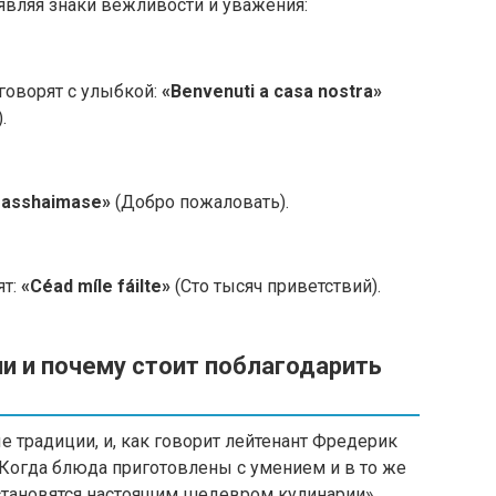
оявляя знаки вежливости и уважения:
 говорят с улыбкой:
«Benvenuti a casa nostra»
.
rasshaimase»
(Добро пожаловать).
ят:
«Céad míle fáilte»
(Сто тысяч приветствий).
и и почему стоит поблагодарить
 традиции, и, как говорит лейтенант Фредерик
«Когда блюда приготовлены с умением и в то же
становятся настоящим шедевром кулинарии».