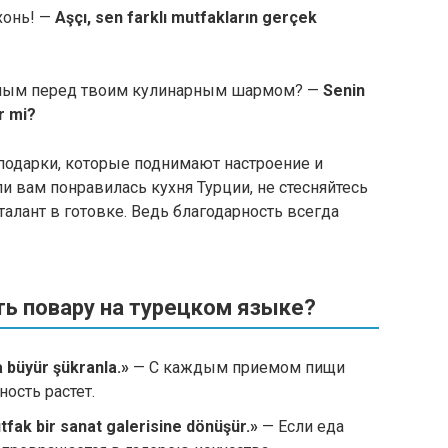
хонь! —
Aşçı, sen farklı mutfakların gerçek
шным перед твоим кулинарным шармом? —
Senin
r mi?
подарки, которые поднимают настроение и
и вам понравилась кухня Турции, не стесняйтесь
 талант в готовке. Ведь благодарность всегда
ть повару на турецком языке?
a büyür şükranla.»
— С каждым приемом пищи
ность растет.
utfak bir sanat galerisine dönüşür.»
— Если еда