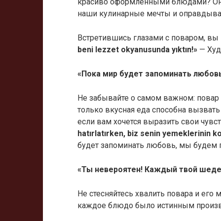
красиво оформленными блюдами? Он 
наши кулинарные мечты и оправдыва
Встретившись глазами с поваром, вы
beni lezzet okyanusunda yıktın!»
— Худ
«Пока мир будет запоминать любовь
Не забывайте о самом важном: повар 
только вкусная еда способна вызвать
если вам хочется выразить свои чувст
hatırlatırken, biz senin yemeklerinin k
будет запоминать любовь, мы будем п
«Ты невероятен! Каждый твой шедев
Не стесняйтесь хвалить повара и его м
каждое блюдо было истинным произв