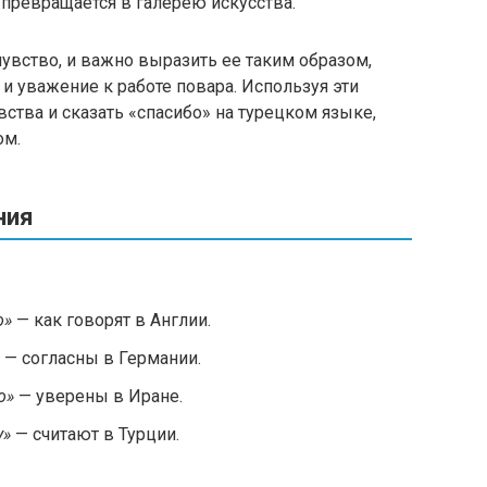
 превращается в галерею искусства.
чувство, и важно выразить ее таким образом,
и уважение к работе повара. Используя эти
ства и сказать «спасибо» на турецком языке,
ом.
ния
о»
— как говорят в Англии.
— согласны в Германии.
о»
— уверены в Иране.
у»
— считают в Турции.