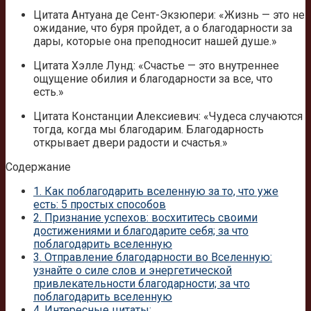
Цитата Антуана де Сент-Экзюпери: «Жизнь — это не
ожидание, что буря пройдет, а о благодарности за
дары, которые она преподносит нашей душе.»
Цитата Хэлле Лунд: «Счастье — это внутреннее
ощущение обилия и благодарности за все, что
есть.»
Цитата Констанции Алексиевич: «Чудеса случаются
тогда, когда мы благодарим. Благодарность
открывает двери радости и счастья.»
Содержание
1.
Как поблагодарить вселенную за то, что уже
есть: 5 простых способов
2.
Признание успехов: восхититесь своими
достижениями и благодарите себя; за что
поблагодарить вселенную
3.
Отправление благодарности во Вселенную:
узнайте о силе слов и энергетической
привлекательности благодарности; за что
поблагодарить вселенную
4.
Интересные цитаты: