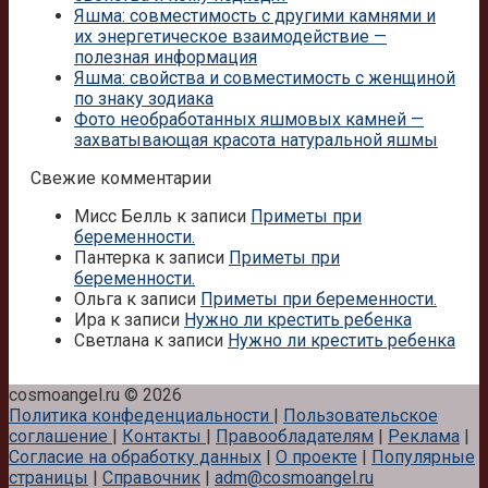
Яшма: совместимость с другими камнями и
их энергетическое взаимодействие —
полезная информация
Яшма: свойства и совместимость с женщиной
по знаку зодиака
Фото необработанных яшмовых камней —
захватывающая красота натуральной яшмы
Свежие комментарии
Мисс Белль
к записи
Приметы при
беременности.
Пантерка
к записи
Приметы при
беременности.
Ольга
к записи
Приметы при беременности.
Ира
к записи
Нужно ли крестить ребенка
Светлана
к записи
Нужно ли крестить ребенка
cosmoangel.ru © 2026
Политика конфеденциальности
|
Пользовательское
соглашение
|
Контакты
|
Правообладателям
|
Реклама
|
Согласие на обработку данных
|
О проекте
|
Популярные
страницы
|
Справочник
|
adm@cosmoangel.ru