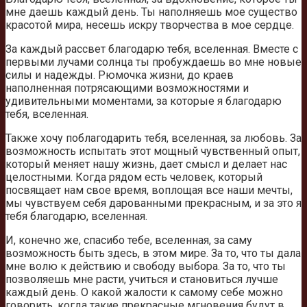
мне даешь каждый день. Ты наполняешь мое существо
красотой мира, несешь искру творчества в мое сердце.
За каждый рассвет благодарю тебя, вселенная. Вместе с
первыми лучами солнца ты пробуждаешь во мне новые
силы и надежды. Рюмочка жизни, до краев
наполненная потрясающими возможностями и
удивительными моментами, за которые я благодарю
тебя, вселенная.
Также хочу поблагодарить тебя, вселенная, за любовь. За
возможность испытать этот мощный чувственный опыт,
который меняет нашу жизнь, дает смысл и делает нас
целостными. Когда рядом есть человек, который
посвящает нам свое время, воплощая все наши мечты,
мы чувствуем себя дарованными прекрасным, и за это я
тебя благодарю, вселенная.
И, конечно же, спасибо тебе, вселенная, за саму
возможность быть здесь, в этом мире. За то, что ты дала
мне волю к действию и свободу выбора. За то, что ты
позволяешь мне расти, учиться и становиться лучше
каждый день. О какой жалости к самому себе можно
говорить, когда такие прекрасные мгновения будут в