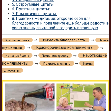
5.
Остроумные цитаты:
6.
Приятные цитаты:
7.
Романтичные цитаты:
8.
Практика медитации: откройте себя для
благодарности и привлеките еще больше радости в
свою жизнь; за что поблагодарить вселенную
→
→
Выразить благодарность
Красивые слова
На все
→
Красноречивые комплименты
→
случаи жизни
→
→
Работающие
На каждый день
Похвалить красоту
комплименты
→
→
Похвала мужчине
Камни-
талисманы