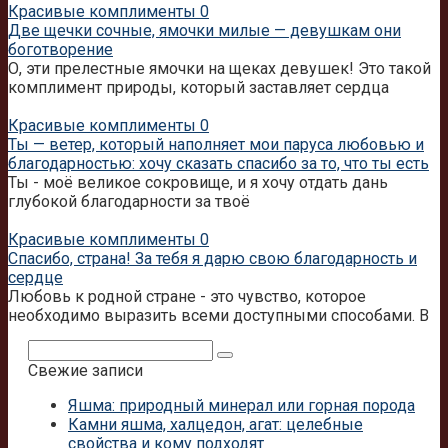
Красивые комплименты
0
Две щечки сочные, ямочки милые — девушкам они
боготворение
О, эти прелестные ямочки на щеках девушек! Это такой
комплимент природы, который заставляет сердца
Красивые комплименты
0
Ты — ветер, который наполняет мои паруса любовью и
благодарностью: хочу сказать спасибо за то, что ты есть
Ты - моё великое сокровище, и я хочу отдать дань
глубокой благодарности за твоё
Красивые комплименты
0
Спасибо, страна! За тебя я дарю свою благодарность и
сердце
Любовь к родной стране - это чувство, которое
необходимо выразить всеми доступными способами. В
Поиск:
Свежие записи
Яшма: природный минерал или горная порода
Камни яшма, халцедон, агат: целебные
свойства и кому подходят