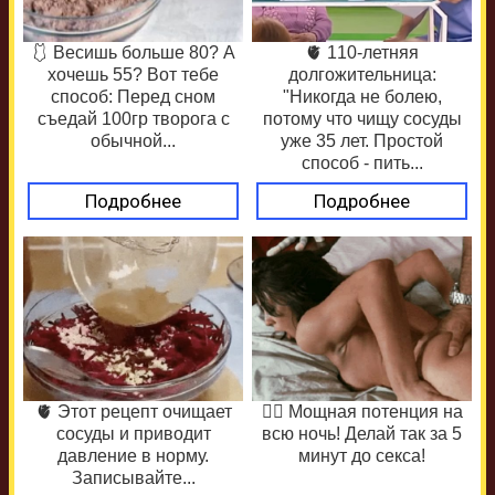
🩱 Весишь больше 80? А
🫀 110-летняя
хочешь 55? Вот тебе
долгожительница:
способ: Перед сном
"Никогда не болею,
съедай 100гр творога с
потому что чищу сосуды
обычной...
уже 35 лет. Простой
способ - пить...
Подробнее
Подробнее
🫀 Этот рецепт очищает
❤️‍🔥 Мощная потенция на
сосуды и приводит
всю ночь! Делай так за 5
давление в норму.
минут до секса!
Записывайте...