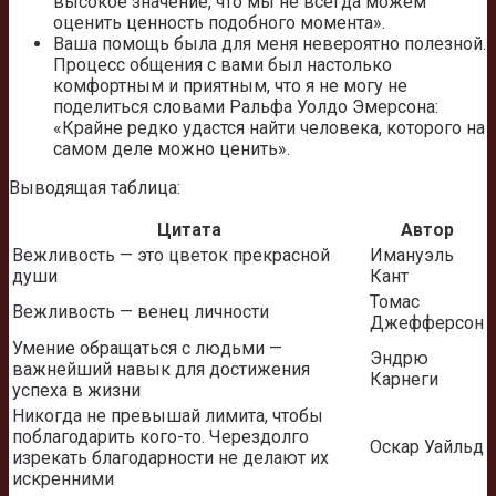
высокое значение, что мы не всегда можем
оценить ценность подобного момента».
Ваша помощь была для меня невероятно полезной.
Процесс общения с вами был настолько
комфортным и приятным, что я не могу не
поделиться словами Ральфа Уолдо Эмерсона:
«Крайне редко удастся найти человека, которого на
самом деле можно ценить».
Выводящая таблица:
Цитата
Автор
Вежливость — это цветок прекрасной
Имануэль
души
Кант
Томас
Вежливость — венец личности
Джефферсон
Умение обращаться с людьми —
Эндрю
важнейший навык для достижения
Карнеги
успеха в жизни
Никогда не превышай лимита, чтобы
поблагодарить кого-то. Черездолго
Оскар Уайльд
изрекать благодарности не делают их
искренними