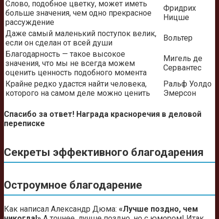
Слово, подобное цветку, может иметь
Фридрих
больше значения, чем одно прекрасное
Ницше
рассуждение
Даже самый маленький поступок велик,
Вольтер
если он сделан от всей души
Благодарность — такое высокое
Мигель де
значения, что мы не всегда можем
Сервантес
оценить ценность подобного момента
Крайне редко удастся найти человека,
Ральф Уолдо
которого на самом деле можно ценить
Эмерсон
Спасибо за ответ! Награда красноречия в деловой
переписке
Секреты эффективного благодарения
Остроумное благодарение
Как написал Александр Дюма:
«Лучше поздно, чем
никогда!»
А точнее, лучше поздно, но с юмором! Итак,