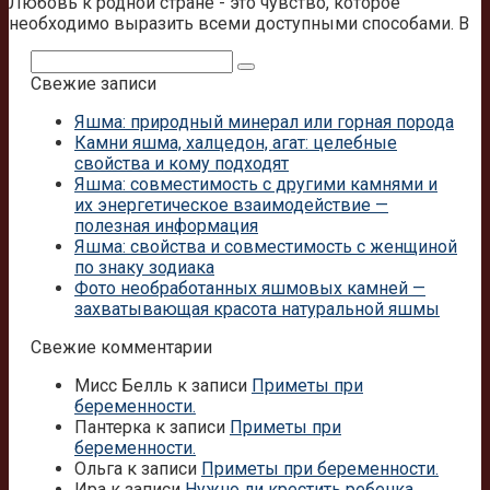
Любовь к родной стране - это чувство, которое
необходимо выразить всеми доступными способами. В
Поиск:
Свежие записи
Яшма: природный минерал или горная порода
Камни яшма, халцедон, агат: целебные
свойства и кому подходят
Яшма: совместимость с другими камнями и
их энергетическое взаимодействие —
полезная информация
Яшма: свойства и совместимость с женщиной
по знаку зодиака
Фото необработанных яшмовых камней —
захватывающая красота натуральной яшмы
Свежие комментарии
Мисс Белль
к записи
Приметы при
беременности.
Пантерка
к записи
Приметы при
беременности.
Ольга
к записи
Приметы при беременности.
Ира
к записи
Нужно ли крестить ребенка