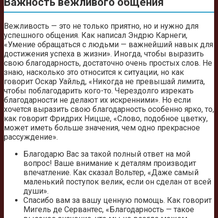
Важность вежливого общения
Вежливость — это не только приятно, но и нужно для
успешного общения. Как написал Эндрю Карнеги,
«Умение обращаться с людьми — важнейший навык для
достижения успеха в жизни». Иногда, чтобы выразить
свою благодарность, достаточно очень простых слов. Не
знаю, насколько это относится к ситуации, но как
говорит Оскар Уайльд, «Никогда не превышай лимита,
чтобы поблагодарить кого-то. Черездолго изрекать
благодарности не делают их искренними». Но если
хочется выразить свою благодарность особенно ярко, то,
как говорит Фридрих Ницше, «Слово, подобное цветку,
может иметь больше значения, чем одно прекрасное
рассуждение».
Благодарю Вас за такой полный ответ на мой
вопрос! Ваше внимание к деталям производит
впечатление. Как сказал Вольтер, «Даже самый
маленький поступок велик, если он сделан от всей
души».
Спасибо вам за вашу ценную помощь. Как говорит
Мигель де Сервантес, «Благодарность — такое