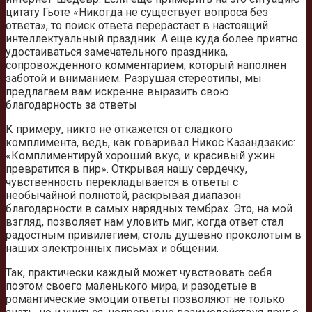
цитату Гьоте «Никогда не существует вопроса без
ответа», то поиск ответа перерастает в настоящий
интеллектуальный праздник. А еще куда более приятно
удостаиваться замечательного праздника,
сопровожденного комментарием, который наполнен
заботой и вниманием. Разрушая стереотипы, мы
предлагаем вам искренне выразить свою
благодарность за ответы
К примеру, никто не откажется от сладкого
комплимента, ведь, как говаривал Никос Казандзакис:
«Комплиментируй хороший вкус, и красивый ужин
превратится в пир». Открывая нашу сердечку,
чувственность перекладывается в ответы с
необычайной полнотой, раскрывая диапазон
благодарности в самых нарядных тембрах. Это, на мой
взгляд, позволяет нам уловить миг, когда ответ стал
радостным привилегием, столь душевно проколотым в
наших электронных письмах и общении.
Так, практически каждый может чувствовать себя
поэтом своего маленького мира, и разодетые в
романтические эмоции ответы позволяют не только