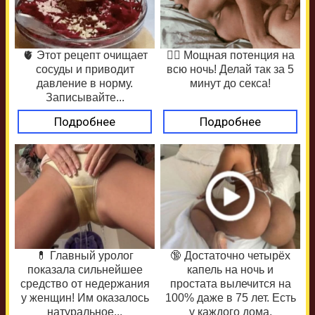
🫀 Этот рецепт очищает
❤️‍🔥 Мощная потенция на
сосуды и приводит
всю ночь! Делай так за 5
давление в норму.
минут до секса!
Записывайте...
Подробнее
Подробнее
💊 Главный уролог
🔞 Достаточно четырёх
показала сильнейшее
капель на ночь и
средство от недержания
простата вылечится на
у женщин! Им оказалось
100% даже в 75 лет. Есть
натуральное...
у каждого дома,