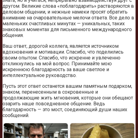
знать, но и учиться, непрерывно взаимодействуя друг с
другом. Великие слова «поблагодарить» растворяются в
деловом общении, и нежные намеки просят обратить
внимание на очаровательные мелочи ответа. Все дело в
маленьких счастливых минутах — уникальных, таких
знаковых моментах для письменного международного
общения.
Ваш ответ, дорогой коллега, является источником
вдохновения и мотивации. Спасибо, что поделились
своим опытом. Спасибо, что искренне и увлеченно
откликнулись на мой вопрос. Принимайте мою
искреннюю благодарность за ваше светлое и
интеллектуальное руководство.
Пусть этот ответ останется вашим памятным подарком,
знаком, перенесенным в сокровенные и
продолжающие жить мгновения, которые они обещают
озарить наше повседневное общение. Ведь
благодарность — это мост, соединяющий души наших
сообщений.