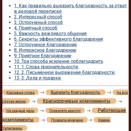
1.
Как правильно выразить благодарность за ответ
в деловой переписке
2.
Интересный способ
3.
Остроумный способ
4.
Приятный способ
5.
Важность вежливого общения
6.
Секреты эффективного благодарения
7.
Остроумное благодарение
8.
Интересное благодарение
9.
Приятное благодарение
10.
Три способа искренне поблагодарить
11.
1. Слова признательности:
12.
2. Письменное выражение благодарности:
13.
3. Дела и подарки:
→
→
Выразить благодарность
Красивые слова
На все
→
Красноречивые комплименты
→
случаи жизни
→
→
Работающие
На каждый день
Похвалить красоту
комплименты
→
→
Похвала мужчине
Камни-
талисманы