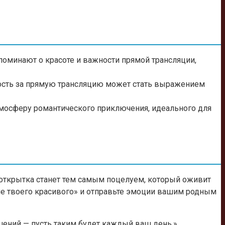
поминают о красоте и важности прямой трансляции,
ность за прямую трансляцию может стать выражением
тмосферу романтического приключения, идеального для
я открытка станет тем самым поцелуем, который оживит
оме твоего красивого» и отправьте эмоции вашим родным
шений — пусть таким будет каждый ваш день.»