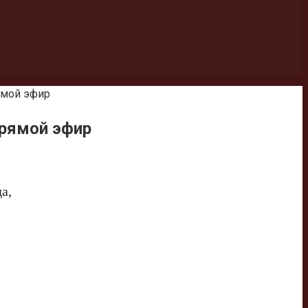
ямой эфир
прямой эфир
а,