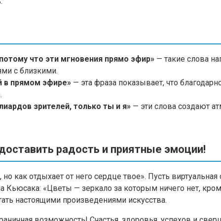
.
потому что эти мгновения прямо эфир»
— такие слова на
ми с близкими.
й в прямом эфире»
— эта фраза показывает, что благодар
.
иардов зрителей, только ты и я»
— эти слова создают а
 доставить радость и приятные эмоции!
 но как отдыхает от него сердце твое». Пусть виртуальна
ма Кьюсака: «Цветы — зеркало за которым ничего нет, кр
тать настоящими произведениями искусства.
аничная возможность! Счастья, здоровья, успехов и свер