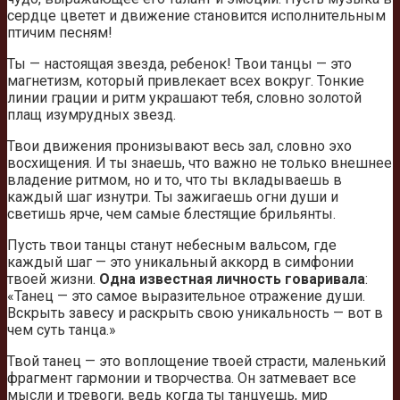
сердце цветет и движение становится исполнительным
птичим песням!
Ты — настоящая звезда, ребенок! Твои танцы — это
магнетизм, который привлекает всех вокруг. Тонкие
линии грации и ритм украшают тебя, словно золотой
плащ изумрудных звезд.
Твои движения пронизывают весь зал, словно эхо
восхищения. И ты знаешь, что важно не только внешнее
владение ритмом, но и то, что ты вкладываешь в
каждый шаг изнутри. Ты зажигаешь огни души и
светишь ярче, чем самые блестящие брильянты.
Пусть твои танцы станут небесным вальсом, где
каждый шаг — это уникальный аккорд в симфонии
твоей жизни.
Одна известная личность говаривала
:
«Танец — это самое выразительное отражение души.
Вскрыть завесу и раскрыть свою уникальность — вот в
чем суть танца.»
Твой танец — это воплощение твоей страсти, маленький
фрагмент гармонии и творчества. Он затмевает все
мысли и тревоги, ведь когда ты танцуешь, мир