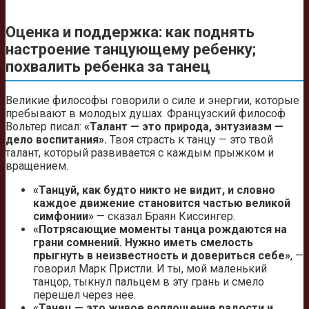
Оценка и поддержка: как поднять
настроение танцующему ребенку;
похвалить ребенка за танец
Великие философы говорили о силе и энергии, которые
пребывают в молодых душах. Французский философ
Вольтер писал:
«Талант — это природа, энтузиазм —
дело воспитания».
Твоя страсть к танцу — это твой
талант, который развивается с каждым прыжком и
вращением.
«Танцуй, как будто никто не видит, и словно
каждое движение становится частью великой
симфонии»
— сказал Браян Киссингер.
«Потрясающие моменты танца рождаются на
грани сомнений. Нужно иметь смелость
прыгнуть в неизвестность и довериться себе»
, —
говорил Марк Пристли. И ты, мой маленький
танцор, тыкнул пальцем в эту грань и смело
перешел через нее.
«Танец — это живое воплощение радости и