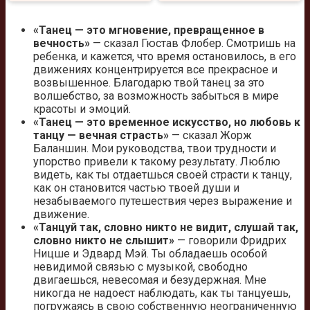
«Танец — это мгновение, превращенное в
вечность»
— сказал Гюстав Флобер. Смотришь на
ребенка, и кажется, что время остановилось, в его
движениях концентрируется все прекрасное и
возвышенное. Благодарю твой танец за это
волшебство, за возможность забыться в мире
красоты и эмоций.
«Танец — это временное искусство, но любовь к
танцу — вечная страсть»
— сказал Жорж
Баланшин. Мои руководства, твои трудности и
упорство привели к такому результату. Люблю
видеть, как ты отдаетшься своей страсти к танцу,
как он становится частью твоей души и
незабываемого путешествия через выражение и
движение.
«Танцуй так, словно никто не видит, слушай так,
словно никто не слышит»
— говорили Фридрих
Ницше и Эдвард Мэй. Ты обладаешь особой
невидимой связью с музыкой, свободно
двигаешься, невесомая и безудержная. Мне
никогда не надоест наблюдать, как ты танцуешь,
погружаясь в свою собственную неограниченную