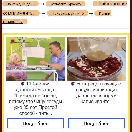
→
→
Работающие
На каждый день
Похвалить красоту
комплименты
→
→
Похвала мужчине
Камни-
талисманы
🫀 110-летняя
🫀 Этот рецепт очищает
долгожительница:
сосуды и приводит
"Никогда не болею,
давление в норму.
потому что чищу сосуды
Записывайте...
уже 35 лет. Простой
способ - пить...
Подробнее
Подробнее