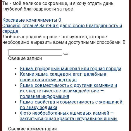
Ты - моё великое сокровище, и я хочу отдать дань
глубокой благодарности за твоё
Красивые комплименты
0
Спасибо, страна! За тебя я дарю свою благодарность и
сердце
Любовь к родной стране - это чувство, которое
необходимо выразить всеми доступными способами. В
Поиск:
Свежие записи
Яшма: природный минерал или горная порода
Камни яшма, халцедон, агат: целебные
свойства и кому подходят
Яшма: совместимость с другими камнями и
их энергетическое взаимодействие —
полезная информация
Яшма: свойства и совместимость с женщиной
по знаку зодиака
Фото необработанных яшмовых камней —
захватывающая красота натуральной яшмы
Свежие комментарии