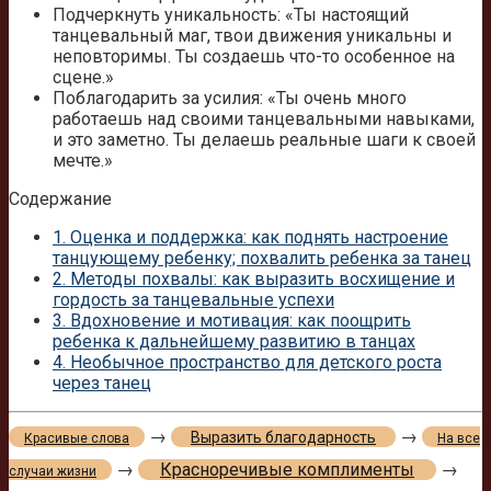
Подчеркнуть уникальность: «Ты настоящий
танцевальный маг, твои движения уникальны и
неповторимы. Ты создаешь что-то особенное на
сцене.»
Поблагодарить за усилия: «Ты очень много
работаешь над своими танцевальными навыками,
и это заметно. Ты делаешь реальные шаги к своей
мечте.»
Содержание
1.
Оценка и поддержка: как поднять настроение
танцующему ребенку; похвалить ребенка за танец
2.
Методы похвалы: как выразить восхищение и
гордость за танцевальные успехи
3.
Вдохновение и мотивация: как поощрить
ребенка к дальнейшему развитию в танцах
4.
Необычное пространство для детского роста
через танец
→
→
Выразить благодарность
Красивые слова
На все
→
Красноречивые комплименты
→
случаи жизни