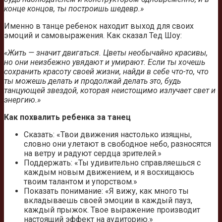
конце концов, ты построишь шедевр.»
Именно в танце ребенок находит выход для своих
эмоций и самовыражения. Как сказал Тед Шоу:
«Жить — значит двигаться. Цветы необычайно красивы,
но они неизбежно увядают и умирают. Если ты хочешь
сохранить красоту своей жизни, найди в себе что-то, что
ты можешь делать и продолжай делать это, будь
танцующей звездой, которая неистощимо излучает свет и
энергию.»
Как похвалить ребенка за танец
Сказать: «Твои движения настолько изящны,
словно они улетают в свободное небо, разносятся
на ветру и радуют сердца зрителей.»
Поддержать: «Ты удивительно справляешься с
каждым новым движением, и я восхищаюсь
твоим талантом и упорством.»
Показать понимание: «Я вижу, как много ты
вкладываешь своей эмоции в каждый пауз,
каждый прыжок. Твое выражение производит
настоящий эффект на аудиторию.»