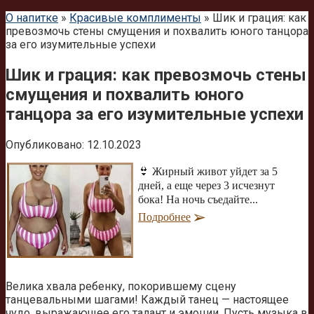
О напитке
»
Красивые комплименты
»
Шик и грация: как
превозмочь стены смущения и похвалить юного танцора
за его изумительные успехи
Шик и грация: как превозмочь стены
смущения и похвалить юного
танцора за его изумительные успехи
Опубликовано:
12.10.2023
👙 Жирный живот уйдет за 5
дней, а еще через 3 исчезнут
бока! На ночь съедайте...
Подробнее
Велика хвала ребенку, покорившему сцену
танцевальными шагами! Каждый танец — настоящее
чудо, выражающее его талант и эмоции. Пусть музыка в