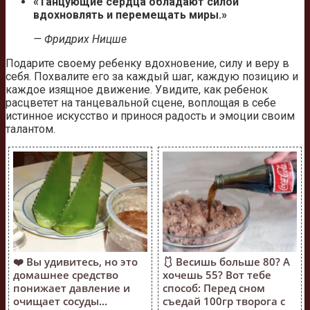
«Танцующие сердца обладают силой
вдохновлять и перемещать миры.»
— Фридрих Ницше
Подарите своему ребенку вдохновение, силу и веру в
себя. Похвалите его за каждый шаг, каждую позицию и
каждое изящное движение. Увидите, как ребенок
расцветет на танцевальной сцене, воплощая в себе
истинное искусство и принося радость и эмоции своим
талантом.
❤️ Вы удивитесь, но это
🩱 Весишь больше 80? А
домашнее средство
хочешь 55? Вот тебе
понижает давление и
способ: Перед сном
очищает сосуды...
съедай 100гр творога с