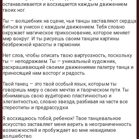
останавливается и восхищается каждым движением
твоих ног.
Ты — волшебник на сцене, чьи танцы заставляют сердца
биться в унисон с каждым движением. Тебя словно
окружает магическое прикосновение, которое меняет
мир вокруг. И ты рисуешь своим танцем картины
безбрежной красоты и гармонии.
Нет слов, чтобы описать твою виртуозность, поскольку
ты — неподражаем. Ты — уникальный художник,
раскрашивающий своими движениями палитру танца и
приносящий нам восторг и радость.
Твой танец — это твой особый язык, которым ты
говоришь миру о своих мечтах и творческом пути. Ты
обнимаешь свою аудиторию пластичностью и
элегантностью, словно звезда, разбивая на части все
стереотипы и предрассудки.
Я восхищаюсь тобой, ребенок! Твое танцевальное
искусство заставляет меня верить в неограниченность
возможностей и пробуждает во мне невидимое
волшебство.