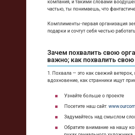
компания, и такими словами воодушев
частью, ты понимаешь, что фантастич
Комплименты-первая организация зем
подарки и сочтут себя честью работат
Зачем похвалить свою орга
важно; как похвалить сво
1. Похвала — это как свежий ветерок
вдохновение, как странники ищут прию
Узнайте больше о проекте
Посетите наш сайт:
www.ourcom
Задумайтесь над смыслом слов
Обратите внимание на нашу ко
руках гениального художника