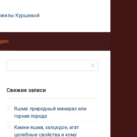
нжелы Куршевой
део
Поиск:
Свежие записи
Яшма: природный минерал или
горная порода
Камни яшма, халцедон, агат:
целебные свойства и кому