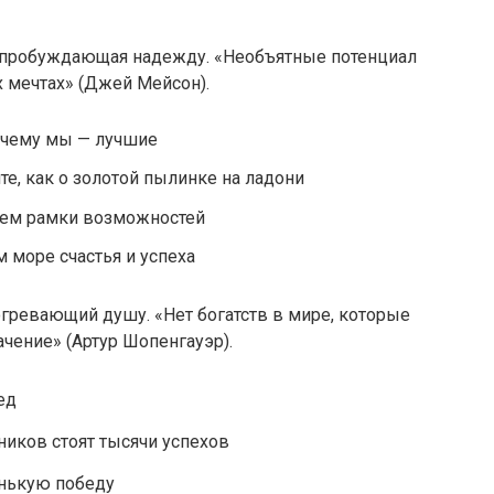
я, пробуждающая надежду. «Необъятные потенциал
 мечтах» (Джей Мейсон).
почему мы — лучшие
е, как о золотой пылинке на ладони
аем рамки возможностей
м море счастья и успеха
рогревающий душу. «Нет богатств в мире, которые
ачение» (Артур Шопенгауэр).
ед
иков стоят тысячи успехов
нькую победу