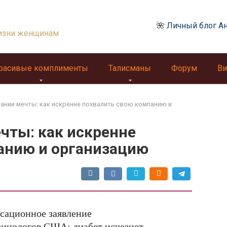
🌺
Личный блог А
изни женщинам
расивые комплименты
Талисманы
Форум
Ви
ании мечты: как искренне похвалить свою компанию и
чты: как искренне
анию и организацию
сационное заявление
ринологов США: диабет исчезнет