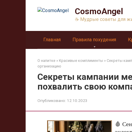
Перейти
CosmoAngel
к
контенту
☕ Мудрые советы для ж
Главная
Правила похудения
К
О напитке
»
Красивые комплименты
»
Секреты камп
организацию
Секреты кампании ме
похвалить свою комп
Опубликовано:
12.10.2023
🩸 Сен
эндок