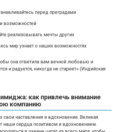
танавливайтесь перед преградами
ли возможностей
айте реализовывать мечты других
 весь мир узнает о наших возможностях
чтобы она ответила вам вечной любовью и
тся и радуется, никогда не стареет» (Индийская
имиджа: как привлечь внимание
свою компанию
х свои наставления и вдохновение. Великая
ет наши сердца позитивом и вдохновением.
купаться в океане цитат из всего мира, чтобы