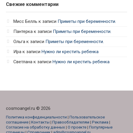
Свежие комментарии
Мисс Белль
к записи
Приметы при беременности.
Пантерка
к записи
Приметы при беременности.
Ольга
к записи
Приметы при беременности.
Ира
к записи
Нужно ли крестить ребенка
Светлана
к записи
Нужно ли крестить ребенка
cosmoangel.ru © 2026
Политика конфеденциальности
|
Пользовательское
соглашение
|
Контакты
|
Правообладателям
|
Реклама
|
Согласие на обработку данных
|
О проекте
|
Популярные
страницы
|
Справочник
|
adm@cosmoangel.ru