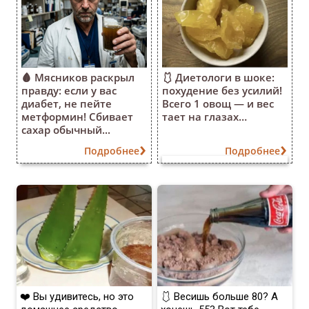
🩸 Мясников раскрыл
🩱 Диетологи в шоке:
правду: если у вас
похудение без усилий!
диабет, не пейте
Всего 1 овощ — и вес
метформин! Сбивает
тает на глазах…
сахар обычный...
Подробнее
Подробнее
❤️ Вы удивитесь, но это
🩱 Весишь больше 80? А