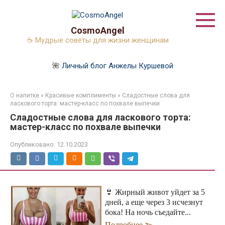
Перейти
к
контенту
CosmoAngel
☕ Мудрые советы для жизни женщинам
🌺
Личный блог Анжелы Куршевой
О напитке
»
Красивые комплименты
»
Сладостные слова для
ласкового торта: мастер-класс по похвале выпечки
Сладостные слова для ласкового торта:
мастер-класс по похвале выпечки
Опубликовано:
12.10.2023
👙 Жирный живот уйдет за 5
дней, а еще через 3 исчезнут
бока! На ночь съедайте...
Подробнее