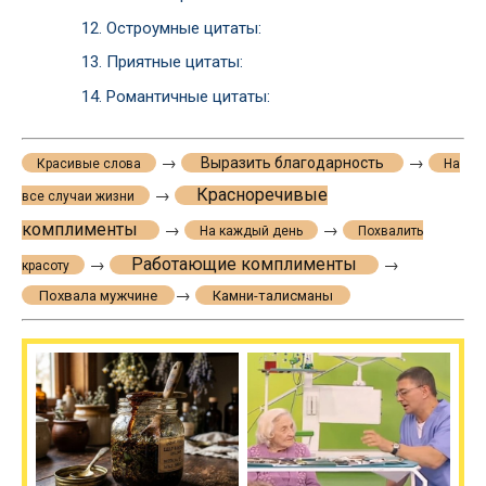
12.
Остроумные цитаты:
13.
Приятные цитаты:
14.
Романтичные цитаты:
→
→
Выразить благодарность
Красивые слова
На
Красноречивые
→
все случаи жизни
комплименты
→
→
На каждый день
Похвалить
Работающие комплименты
→
→
красоту
→
Похвала мужчине
Камни-талисманы