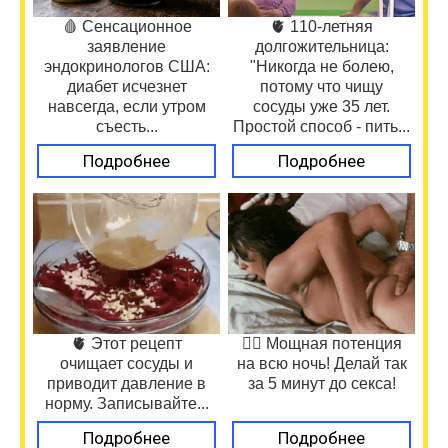
🩸 Сенсационное
🫀 110-летняя
заявление
долгожительница:
эндокринологов США:
"Никогда не болею,
диабет исчезнет
потому что чищу
навсегда, если утром
сосуды уже 35 лет.
съесть...
Простой способ - пить...
Подробнее
Подробнее
🫀 Этот рецепт
❤️‍🔥 Мощная потенция
очищает сосуды и
на всю ночь! Делай так
приводит давление в
за 5 минут до секса!
норму. Записывайте...
Подробнее
Подробнее