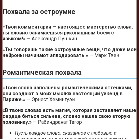
Похвала за остроумие
«Твои комментарии — настоящее мастерство слова,
ты словно занимаешься рукопашным боём с
языком!»
— Александр Пушкин
«Ты говоришь такие остроумные вещи, что даже мои
нейроны начинают аплодировать.»
— Марк Твен
Романтическая похвала
«Твои слова наполнены романтическими оттенками,
они создают в моих мыслях настоящий уикенд в
Париже.»
— Эрнест Хемингуэй
«В твоих словах есть магия, которая заставляет наше
сердце биться сильнее, словно нашла свою вторую
половинку.»
— Рабиндранат Тагор
Пусть каждое слово, сказанное с любовью и
восхищением, станет мелодией, которая звучит в