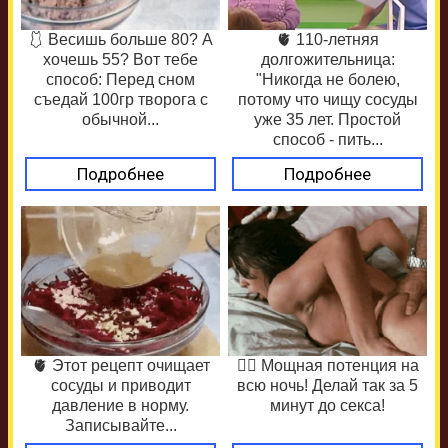
🩱 Весишь больше 80? А
🫀 110-летняя
хочешь 55? Вот тебе
долгожительница:
способ: Перед сном
"Никогда не болею,
съедай 100гр творога с
потому что чищу сосуды
обычной...
уже 35 лет. Простой
способ - пить...
Подробнее
Подробнее
🫀 Этот рецепт очищает
❤️‍🔥 Мощная потенция на
сосуды и приводит
всю ночь! Делай так за 5
давление в норму.
минут до секса!
Записывайте...