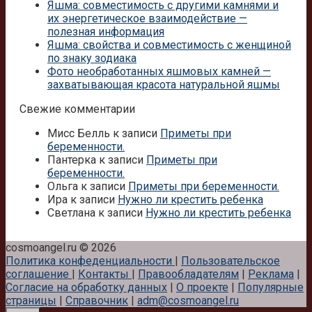
Яшма: совместимость с другими камнями и
их энергетическое взаимодействие —
полезная информация
Яшма: свойства и совместимость с женщиной
по знаку зодиака
Фото необработанных яшмовых камней —
захватывающая красота натуральной яшмы
Свежие комментарии
Мисс Белль
к записи
Приметы при
беременности.
Пантерка
к записи
Приметы при
беременности.
Ольга
к записи
Приметы при беременности.
Ира
к записи
Нужно ли крестить ребенка
Светлана
к записи
Нужно ли крестить ребенка
cosmoangel.ru © 2026
Политика конфеденциальности
|
Пользовательское
соглашение
|
Контакты
|
Правообладателям
|
Реклама
|
Согласие на обработку данных
|
О проекте
|
Популярные
страницы
|
Справочник
|
adm@cosmoangel.ru