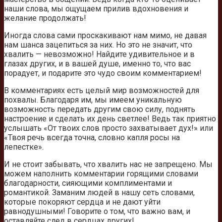
наши слова, мы ощущаем прилив вдохновения и
желание продолжать!
Иногда слова сами проскакивают нам мимо, не давая
нам шанса зацепиться за них. Но это не значит, что
хвалить — невозможно! Найдите удивительное и в
глазах других, и в вашей душе, именно то, что вас
порадует, и подарите это чудо своим комментарием!
В комментариях есть целый мир возможностей для
похвалы. Благодаря им, мы имеем уникальную
возможность передать другим свою силу, поднять
настроение и сделать их день светлее! Ведь так приятно
услышать «От твоих слов просто захватывает дух!» или
«Твоя речь всегда точна, словно капля росы на
лепестке».
И не стоит забывать, что хвалить нас не запрещено. Мы
можем наполнить комментарии горящими словами
благодарности, сияющими комплиментами и
романтикой. Заманим людей в нашу сеть словами,
которые покоряют сердца и не дают уйти
равнодушными! Говорите о том, что важно вам, и
оставляйте след в сердцах других!