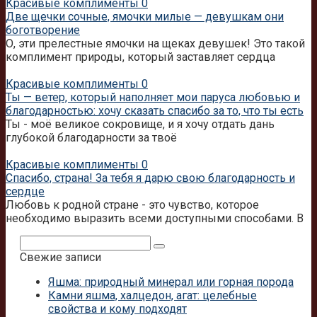
Красивые комплименты
0
Две щечки сочные, ямочки милые — девушкам они
боготворение
О, эти прелестные ямочки на щеках девушек! Это такой
комплимент природы, который заставляет сердца
Красивые комплименты
0
Ты — ветер, который наполняет мои паруса любовью и
благодарностью: хочу сказать спасибо за то, что ты есть
Ты - моё великое сокровище, и я хочу отдать дань
глубокой благодарности за твоё
Красивые комплименты
0
Спасибо, страна! За тебя я дарю свою благодарность и
сердце
Любовь к родной стране - это чувство, которое
необходимо выразить всеми доступными способами. В
Поиск:
Свежие записи
Яшма: природный минерал или горная порода
Камни яшма, халцедон, агат: целебные
свойства и кому подходят