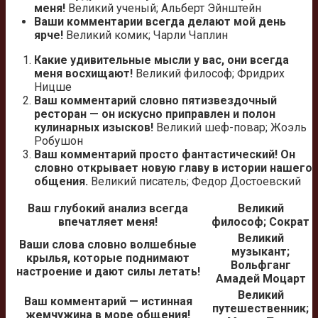
меня!
Великий ученый; Альберт Эйнштейн
Ваши комментарии всегда делают мой день
ярче!
Великий комик; Чарли Чаплин
Какие удивительные мысли у вас, они всегда
меня восхищают!
Великий философ; Фридрих
Ницше
Ваш комментарий словно пятизвездочный
ресторан — он искусно приправлен и полон
кулинарных изысков!
Великий шеф-повар; Жоэль
Робушон
Ваш комментарий просто фантастический! Он
словно открывает новую главу в истории нашего
общения.
Великий писатель; Федор Достоевский
Ваш глубокий анализ всегда
Великий
впечатляет меня!
философ; Сократ
Великий
Ваши слова словно волшебные
музыкант;
крылья, которые поднимают
Вольфганг
настроение и дают силы летать!
Амадей Моцарт
Великий
Ваш комментарий — истинная
путешественник;
жемчужина в море общения!