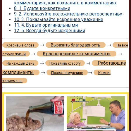
комментариях; как похвалить в комментариях
8.
1. Будьте конкретными
9.
2. Используйте положительную ретроспективу
10.
3. Показывайте искреннее уважение
11.
4. Будьте оригинальными
12.
5. Всегда будьте искренними
→
→
Выразить благодарность
Красивые слова
На все
→
Красноречивые комплименты
→
случаи жизни
→
→
Работающие
На каждый день
Похвалить красоту
комплименты
→
→
Похвала мужчине
Камни-
талисманы