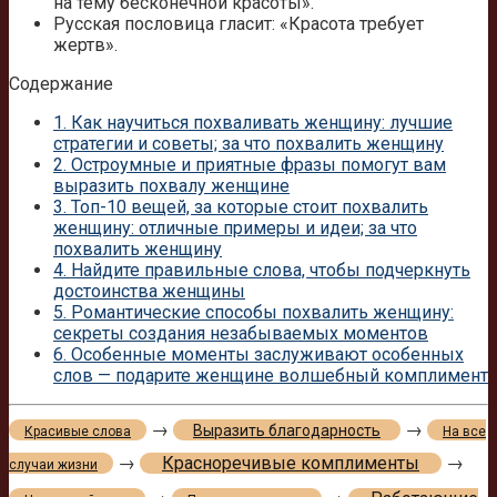
на тему бесконечной красоты».
Русская пословица гласит: «Красота требует
жертв».
Содержание
1.
Как научиться похваливать женщину: лучшие
стратегии и советы; за что похвалить женщину
2.
Остроумные и приятные фразы помогут вам
выразить похвалу женщине
3.
Топ-10 вещей, за которые стоит похвалить
женщину: отличные примеры и идеи; за что
похвалить женщину
4.
Найдите правильные слова, чтобы подчеркнуть
достоинства женщины
5.
Романтические способы похвалить женщину:
секреты создания незабываемых моментов
6.
Особенные моменты заслуживают особенных
слов — подарите женщине волшебный комплимент
→
→
Выразить благодарность
Красивые слова
На все
→
Красноречивые комплименты
→
случаи жизни