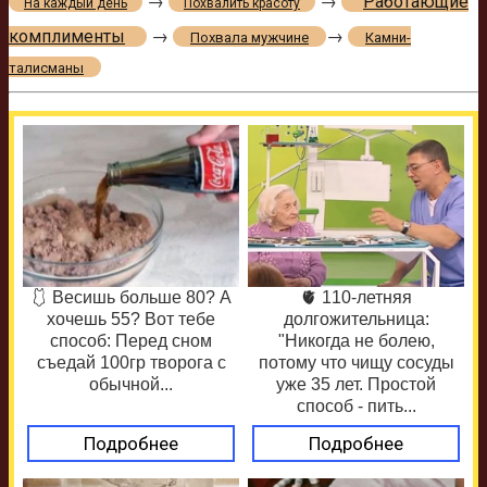
→
→
Работающие
На каждый день
Похвалить красоту
комплименты
→
→
Похвала мужчине
Камни-
талисманы
🩱 Весишь больше 80? А
🫀 110-летняя
хочешь 55? Вот тебе
долгожительница:
способ: Перед сном
"Никогда не болею,
съедай 100гр творога с
потому что чищу сосуды
обычной...
уже 35 лет. Простой
способ - пить...
Подробнее
Подробнее