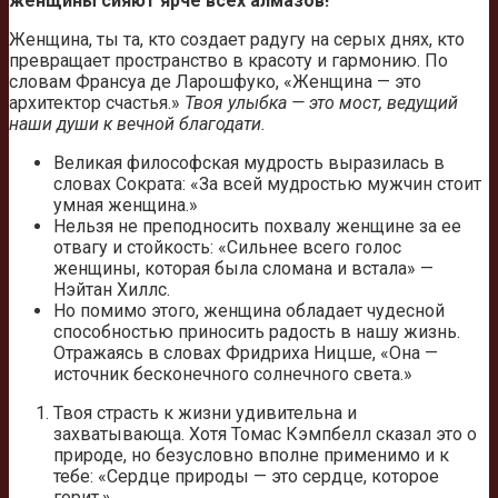
женщины сияют ярче всех алмазов!
Женщина, ты та, кто создает радугу на серых днях, кто
превращает пространство в красоту и гармонию. По
словам Франсуа де Ларошфуко, «Женщина — это
архитектор счастья.»
Твоя улыбка — это мост, ведущий
наши души к вечной благодати.
Великая философская мудрость выразилась в
словах Сократа: «За всей мудростью мужчин стоит
умная женщина.»
Нельзя не преподносить похвалу женщине за ее
отвагу и стойкость: «Сильнее всего голос
женщины, которая была сломана и встала» —
Нэйтан Хиллс.
Но помимо этого, женщина обладает чудесной
способностью приносить радость в нашу жизнь.
Отражаясь в словах Фридриха Ницше, «Она —
источник бесконечного солнечного света.»
Твоя страсть к жизни удивительна и
захватывающа. Хотя Томас Кэмпбелл сказал это о
природе, но безусловно вполне применимо и к
тебе: «Сердце природы — это сердце, которое
горит.»