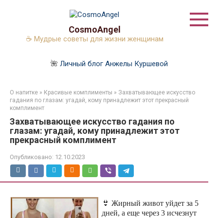
Перейти
к
контенту
CosmoAngel
☕ Мудрые советы для жизни женщинам
🌺
Личный блог Анжелы Куршевой
О напитке
»
Красивые комплименты
»
Захватывающее искусство
гадания по глазам: угадай, кому принадлежит этот прекрасный
комплимент
Захватывающее искусство гадания по
глазам: угадай, кому принадлежит этот
прекрасный комплимент
Опубликовано:
12.10.2023
👙 Жирный живот уйдет за 5
дней, а еще через 3 исчезнут