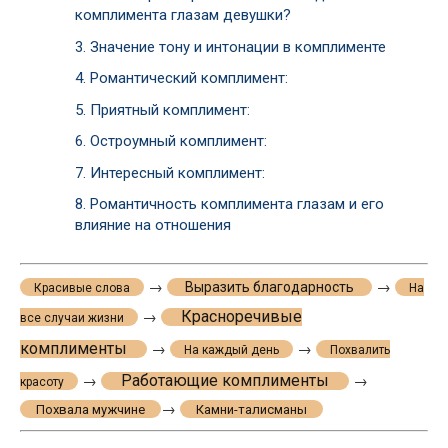
комплимента глазам девушки?
3.
Значение тону и интонации в комплименте
4.
Романтический комплимент:
5.
Приятный комплимент:
6.
Остроумный комплимент:
7.
Интересный комплимент:
8.
Романтичность комплимента глазам и его
влияние на отношения
→
→
Выразить благодарность
Красивые слова
На
Красноречивые
→
все случаи жизни
комплименты
→
→
На каждый день
Похвалить
Работающие комплименты
→
→
красоту
→
Похвала мужчине
Камни-талисманы