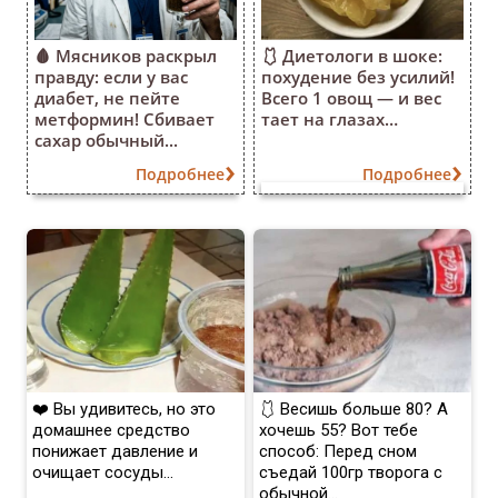
🩸 Мясников раскрыл
🩱 Диетологи в шоке:
правду: если у вас
похудение без усилий!
диабет, не пейте
Всего 1 овощ — и вес
метформин! Сбивает
тает на глазах…
сахар обычный...
Подробнее
Подробнее
❤️ Вы удивитесь, но это
🩱 Весишь больше 80? А
домашнее средство
хочешь 55? Вот тебе
понижает давление и
способ: Перед сном
очищает сосуды...
съедай 100гр творога с
обычной...