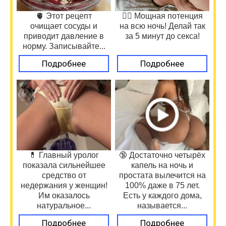
🫀 Этот рецепт
❤️‍🔥 Мощная потенция
очищает сосуды и
на всю ночь! Делай так
приводит давление в
за 5 минут до секса!
норму. Записывайте...
Подробнее
Подробнее
💊 Главный уролог
🔞 Достаточно четырёх
показала сильнейшее
капель на ночь и
средство от
простата вылечится на
недержания у женщин!
100% даже в 75 лет.
Им оказалось
Есть у каждого дома,
натуральное...
называется...
Подробнее
Подробнее