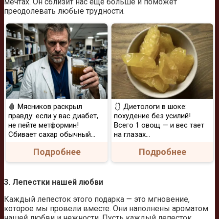
мечтах. Он сблизит нас еще больше и поможет
преодолевать любые трудности.
🩸 Мясников раскрыл
🩱 Диетологи в шоке:
правду: если у вас диабет,
похудение без усилий!
не пейте метформин!
Всего 1 овощ — и вес тает
Сбивает сахар обычный...
на глазах…
Подробнее
Подробнее
3. Лепестки нашей любви
Каждый лепесток этого подарка — это мгновение,
которое мы провели вместе. Они наполнены ароматом
нашей любви и нежности. Пусть каждый лепесток