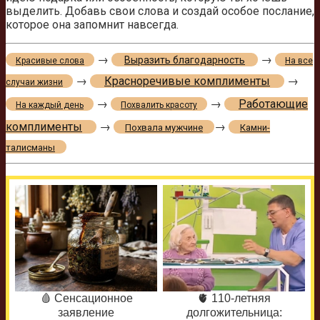
выделить. Добавь свои слова и создай особое послание,
которое она запомнит навсегда.
→
→
Выразить благодарность
Красивые слова
На все
→
Красноречивые комплименты
→
случаи жизни
→
→
Работающие
На каждый день
Похвалить красоту
комплименты
→
→
Похвала мужчине
Камни-
талисманы
🩸 Сенсационное
🫀 110-летняя
заявление
долгожительница: