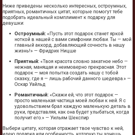
Ниже приведены несколько интересных, остроумных,
приятных, романтичных цитат, которые помогут тебе
подобрать идеальный комплимент к подарку для
девушки:
Остроумный:
«Пусть этот подарок станет яркой
ноткой в нашей с вами симфонии любви. Ты — мой
главный аккорд, добавляющий сочность в нашу
жизнь!» — Фридрих Ницше
Приятный:
«Твоя красота словно закатное небо —
нежная, манящая и неимоверно прекрасная. Этот
подарок — моя попытка создать нашу с тобой
сказку, где я — лишь рабочий данного шедевра.» —
Оскар Уайльд
Романтичный:
«Скажи ей, что этот подарок —
просто маленькая частица моей любви к ней. Я с
удовольствием брал каждую маленькую деталь в
руки, представляя, как она будет улыбаться, когда
получит его.» — Уильям Шекспир
Выбери цитату, которая отражает твое чувство к ней,
идею подарка или особенность, которую ты хочешь