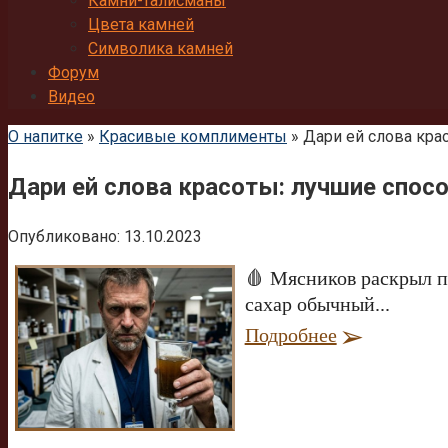
Камни-талисманы
Цвета камней
Символика камней
Форум
Видео
О напитке
»
Красивые комплименты
»
Дари ей слова кра
Дари ей слова красоты: лучшие спо
Опубликовано:
13.10.2023
🩸 Мясников раскрыл пр
сахар обычный...
Подробнее