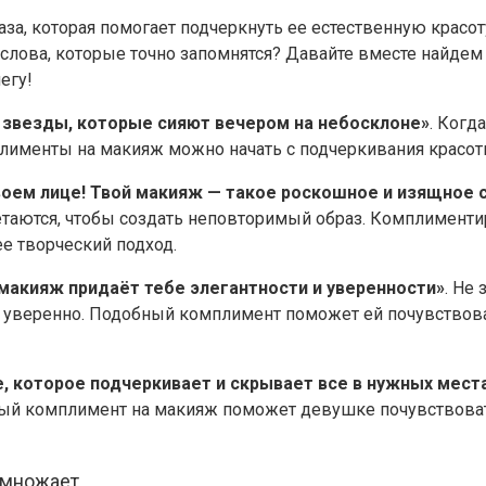
а, которая помогает подчеркнуть ее естественную красот
слова, которые точно запомнятся? Давайте вместе найде
егу!
е звезды, которые сияют вечером на небосклоне»
. Когд
плименты на макияж можно начать с подчеркивания красоты
оем лице! Твой макияж — такое роскошное и изящное с
етаются, чтобы создать неповторимый образ. Комплименти
е творческий подход.
 макияж придаёт тебе элегантности и уверенности»
. Не
я уверенно. Подобный комплимент поможет ей почувствова
, которое подчеркивает и скрывает все в нужных мест
ный комплимент на макияж поможет девушке почувствовать
умножает