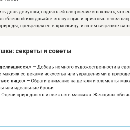
ь день девушки, поднять ей настроение и показать, что 
бленной или давайте волнующие и приятные слова направл
природы, превращая ее в красавицу, и затем выразите ва
шки: секреты и советы
зделившиеся.»
— Добавь немного художественности в свой 
е макияж со веками искусства или украшениями в природе
твое лицо.»
— Обрати внимание на детали и элементы маки
цы или идеальные брови.
 Оцени природность и свежесть макияжа. Женщины обычно