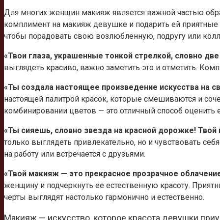
Для многих женщин макияж является важной частью образ
комплимент на макияж девушке и подарить ей приятные 
чтобы порадовать свою возлюбленную, подругу или колл
«Твои глаза, украшенные тонкой стрелкой, словно дв
выглядеть красиво, важно заметить это и отметить. Ком
«Ты создала настоящее произведение искусства на св
настоящей палитрой красок, которые смешиваются и соч
комбинировании цветов — это отличный способ оценить е
«Ты сияешь, словно звезда на красной дорожке! Твой
только выглядеть привлекательно, но и чувствовать себ
на работу или встречается с друзьями.
«Твой макияж — это прекрасное прозрачное облачение
женщину и подчеркнуть ее естественную красоту. Прият
черты выглядят настолько гармонично и естественно.
Макияж — искусство, которое красота девушки при