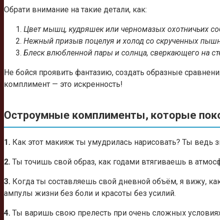
Обрати внимание на такие детали, как:
Цвет мышц, кудряшек или черномазых охотничьих со
Нежный призыв поцелуя и холод со скрученных пыш
Блеск влюбленной пары и солнца, сверкающего на ст
Не бойся проявить фантазию, создать образные сравнен
комплимент — это искренность!
Остроумные комплименты, которые пок
1.
Как этот макияж ты умудрилась нарисовать? Ты ведь зн
2.
Ты точишь свой образ, как годами втягиваешь в атмосф
3.
Когда ты составляешь свой дневной объём, я вижу, как
ампулы жизни без боли и красоты без усилий.
4.
Ты варишь свою прелесть при очень сложных условиях,