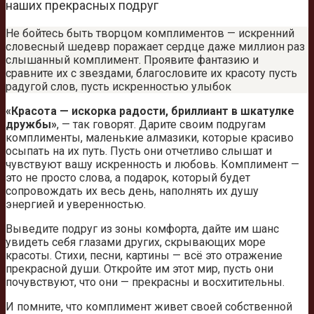
наших прекрасных подруг
Не бойтесь быть творцом комплиментов — искренний
словесный шедевр поражает сердце даже миллион раз
слышанный комплимент. Проявите фантазию и
сравните их с звездами, благословите их красоту пусть
радугой слов, пусть искренностью улыбок
«Красота — искорка радости, бриллиант в шкатулке
дружбы»
, — так говорят. Дарите своим подругам
комплименты, маленькие алмазики, которые красиво
осыпать на их путь. Пусть они отчетливо слышат и
чувствуют вашу искренность и любовь. Комплимент —
это не просто слова, а подарок, который будет
сопровождать их весь день, наполнять их душу
энергией и уверенностью.
Выведите подруг из зоны комфорта, дайте им шанс
увидеть себя глазами других, скрывающих море
красоты. Стихи, песни, картины — всё это отражение
прекрасной души. Откройте им этот мир, пусть они
почувствуют, что они — прекрасны и восхитительны.
И помните, что комплимент живет своей собственной