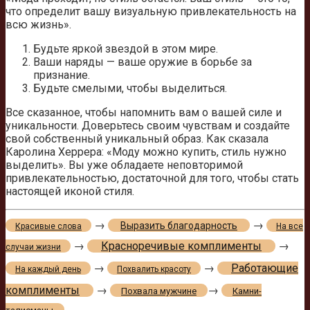
что определит вашу визуальную привлекательность на
всю жизнь».
Будьте яркой звездой в этом мире.
Ваши наряды — ваше оружие в борьбе за
признание.
Будьте смелыми, чтобы выделиться.
Все сказанное, чтобы напомнить вам о вашей силе и
уникальности. Доверьтесь своим чувствам и создайте
свой собственный уникальный образ. Как сказала
Каролина Херрера: «Моду можно купить, стиль нужно
выделить». Вы уже обладаете неповторимой
привлекательностью, достаточной для того, чтобы стать
настоящей иконой стиля.
→
→
Выразить благодарность
Красивые слова
На все
→
Красноречивые комплименты
→
случаи жизни
→
→
Работающие
На каждый день
Похвалить красоту
комплименты
→
→
Похвала мужчине
Камни-