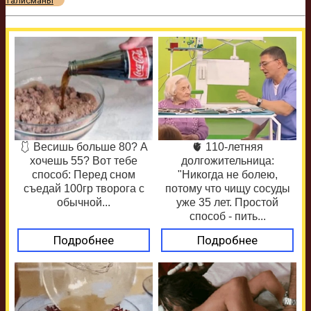
талисманы
🩱 Весишь больше 80? А
🫀 110-летняя
хочешь 55? Вот тебе
долгожительница:
способ: Перед сном
"Никогда не болею,
съедай 100гр творога с
потому что чищу сосуды
обычной...
уже 35 лет. Простой
способ - пить...
Подробнее
Подробнее