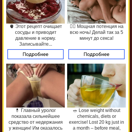
🫀 Этот рецепт очищает
❤️‍🔥 Мощная потенция на
сосуды и приводит
всю ночь! Делай так за 5
давление в норму.
минут до секса!
Записывайте...
Подробнее
Подробнее
💊 Главный уролог
🥗 Lose weight without
показала сильнейшее
chemicals, diets or
средство от недержания
exercise! Lost 20 kg just in
у женщин! Им оказалось
a month – before meal,