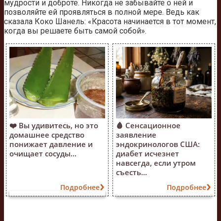
мудрости и доброте. Никогда не забывайте о ней и
позволяйте ей проявляться в полной мере. Ведь как
сказала Коко Шанель: «Красота начинается в тот момент,
когда вы решаете быть самой собой».
❤️ Вы удивитесь, но это
🩸 Сенсационное
домашнее средство
заявление
понижает давление и
эндокринологов США:
очищает сосуды...
диабет исчезнет
навсегда, если утром
съесть...
Подробнее
Подробнее