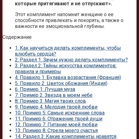
которые притягивают и не отпускают».
Этот комплимент напомнит женщине о ее
способности привлекать и покорять, а также о
важности ее эмоциональной глубины.
Содержание
1.
Как научиться делать комплименты, чтобы
влюбить сердца?
2.
Раздел 1: Зачем нужно делать комплименты?
3.
Раздел 2: Тайны искусства комлиментов:
правила и примеры
4.
Правило 1: Булавка возрастания (Франция)
5.
Правило 2: Цветок обожания (Индия)
6.
Пример 1: Лучшая муза
7.
Пример 2: Звезда в моем небе
8.
Пример 3: Магия твоих слов
9.
Пример 4: Мелодия твоей любви
10.
Пример 5: Самые искренние слова
11.
Пример 6: Отражение твоей души
12.
Пример 7: Питание моей любви
13.
Пример 8: Стрела моего счастья
14.
Раздел 3: Какие комплименты нравятся