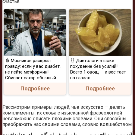
счастья.
🩸 Мясников раскрыл
🩱 Диетологи в шоке:
правду: если у вас диабет,
похудение без усилий!
не пейте метформин!
Всего 1 овощ — и вес тает
Сбивает сахар обычный...
на глазах…
Подробнее
Подробнее
Рассмотрим примеры людей, чье искусство — делать
комплименты, их слова с изысканной фразеологией
невозможно описать плохими словами. Они способны
преображать нас своими словами, словно волшебством.
«آدم نیستم، صالح نیستم، من تا زمان شما درگاهی برای خدا نداشته