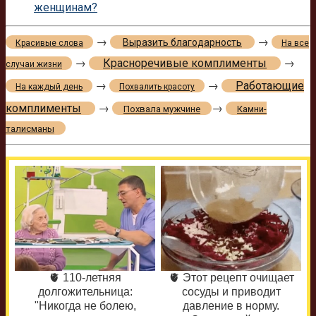
женщинам?
→
→
Выразить благодарность
Красивые слова
На все
→
Красноречивые комплименты
→
случаи жизни
→
→
Работающие
На каждый день
Похвалить красоту
комплименты
→
→
Похвала мужчине
Камни-
талисманы
🫀 110-летняя
🫀 Этот рецепт очищает
долгожительница:
сосуды и приводит
"Никогда не болею,
давление в норму.