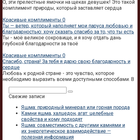
О, эти прелестные ямочки на щеках девушек! Это такой
комплимент природы, который заставляет сердца
Красивые комплименты
0
Ты — ветер, который наполняет мои паруса любовью и
благодарностью: хочу сказать спасибо за то, что ты есть
Ты - моё великое сокровище, и я хочу отдать дань
глубокой благодарности за твоё
Красивые комплименты
0
Спасибо, страна! За тебя я дарю свою благодарность и
сердце
Любовь к родной стране - это чувство, которое
необходимо выразить всеми доступными способами. В
Поиск:
Свежие записи
Яшма: природный минерал или горная порода
Камни яшма, халцедон, агат: целебные
свойства и кому подходят
Яшма: совместимость с другими камнями и
их энергетическое взаимодействие —
полезная информация