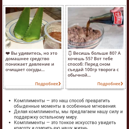
❤️ Вы удивитесь, но это
🩱 Весишь больше 80? А
домашнее средство
хочешь 55? Вот тебе
понижает давление и
способ: Перед сном
очищает сосуды...
съедай 100гр творога с
обычной...
Подробнее
Подробнее
Комплименты — это наш способ превратить
обыденные моменты в особенные мгновения.
Делая комплименты, мы предлагаем нашу силу и
поддержку остальному миру.
Комплименты — это тонкое искусство увидеть
красоту и озарить ею нашу жизнь.