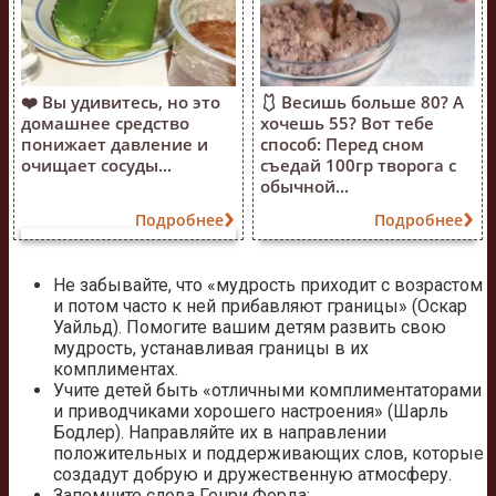
❤️ Вы удивитесь, но это
🩱 Весишь больше 80? А
домашнее средство
хочешь 55? Вот тебе
понижает давление и
способ: Перед сном
очищает сосуды...
съедай 100гр творога с
обычной...
Подробнее
Подробнее
Не забывайте, что «мудрость приходит с возрастом
и потом часто к ней прибавляют границы» (Оскар
Уайльд). Помогите вашим детям развить свою
мудрость, устанавливая границы в их
комплиментах.
Учите детей быть «отличными комплиментаторами
и приводчиками хорошего настроения» (Шарль
Бодлер). Направляйте их в направлении
положительных и поддерживающих слов, которые
создадут добрую и дружественную атмосферу.
Запомните слова Генри Форда: