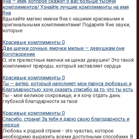
Яна — имя, которое скажет о вас больше тысячи
комплиментов! Узнайте лучшие комплименты на имя
Яна
Вдыхайте магию имени Яна с нашими красивыми и
оригинальными комплиментами! Подарите Яне звуки,
которые
Красивые комплименты
0
Две щечки сочные, ямочки милые — девушкам они
боготворение
О, эти прелестные ямочки на щеках девушек! Это такой
комплимент природы, который заставляет сердца
Красивые комплименты
0
Ты — ветер, который наполняет мои паруса любовью и
благодарностью: хочу сказать спасибо за то, что ты есть
Ты - моё великое сокровище, и я хочу отдать дань
глубокой благодарности за твоё
Красивые комплименты
0
Спасибо, страна! За тебя я дарю свою благодарность и
сердце
Любовь к родной стране - это чувство, которое
необходимо выразить всеми доступными способами. В