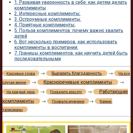
1.
Развивая уверенность в себе: как детям делать
комплименты
2.
Интересные комплименты:
3.
Остроумные комплименты:
4.
Приятные комплименты:
5.
Польза комплиментов: почему важно хвалить
детей
6.
Вот несколько примеров, как использовать
комплименты в воспитании:
7.
Границы комплиментов: как научить детей быть
последовательными
→
→
Выразить благодарность
Красивые слова
На все
→
Красноречивые комплименты
→
случаи жизни
→
→
Работающие
На каждый день
Похвалить красоту
комплименты
→
→
Похвала мужчине
Камни-
талисманы