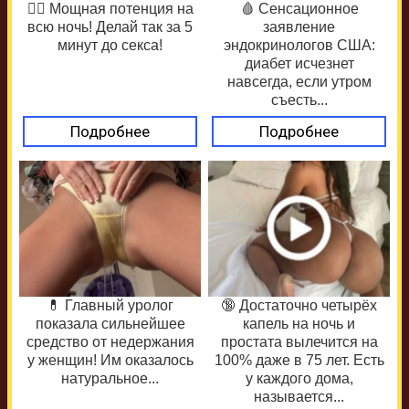
❤️‍🔥 Мощная потенция на
🩸 Сенсационное
всю ночь! Делай так за 5
заявление
минут до секса!
эндокринологов США:
диабет исчезнет
навсегда, если утром
съесть...
Подробнее
Подробнее
💊 Главный уролог
🔞 Достаточно четырёх
показала сильнейшее
капель на ночь и
средство от недержания
простата вылечится на
у женщин! Им оказалось
100% даже в 75 лет. Есть
натуральное...
у каждого дома,
называется...