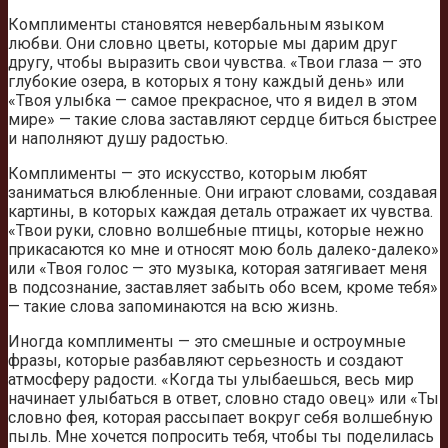
Комплименты становятся невербальным языком
любви. Они словно цветы, которые мы дарим друг
другу, чтобы выразить свои чувства. «Твои глаза — это
глубокие озера, в которых я тону каждый день» или
«Твоя улыбка — самое прекрасное, что я видел в этом
мире» — такие слова заставляют сердце биться быстрее
и наполняют душу радостью.
Комплименты — это искусство, которым любят
заниматься влюбленные. Они играют словами, создавая
картины, в которых каждая деталь отражает их чувства.
«Твои руки, словно волшебные птицы, которые нежно
прикасаются ко мне и относят мою боль далеко-далеко»
или «Твоя голос — это музыка, которая затягивает меня
в подсознание, заставляет забыть обо всем, кроме тебя»
— такие слова запоминаются на всю жизнь.
Иногда комплименты — это смешные и остроумные
фразы, которые разбавляют серьезность и создают
атмосферу радости. «Когда ты улыбаешься, весь мир
начинает улыбаться в ответ, словно стадо овец» или «Ты
словно фея, которая рассыпает вокруг себя волшебную
пыль. Мне хочется попросить тебя, чтобы ты поделилась