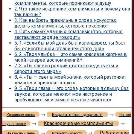
комплименты, которые проникают в душу
2.
Что такое искренние комплименты и почему они
так важны?
3.
Как выбрать правильные слова: искусство
делать комплименты, которые покоряют
4.
Пять самых удачных комплиментов, которые
заставляют сердце говорить
5.
1. «Если бы мой день был календарем, ты был
бы единственной страницей этого дня.»
6.
2. «Твоя улыбка — это самая красивая картина в
моей галерее воспоминаний.»
7.
3. «Ты словно редкий цветок среди суеты и
серости этого мира.»
8.
4. «Ты — свет в моей жизни, который разгоняет
темноту и приносит тепло.»
9.
5. «Твои глаза — это слова, которые я слышу без
звуков, которые меняют мое настроение и
пробуждают мои самые нежные чувства.»
→
→
Выразить благодарность
Красивые слова
На все
→
Красноречивые комплименты
→
случаи жизни
→
→
Работающие
На каждый день
Похвалить красоту