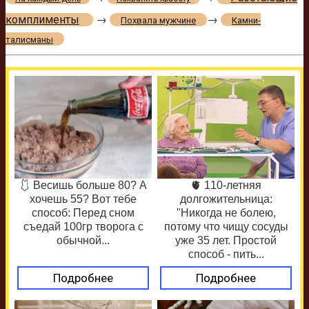
комплименты
→
→
Похвала мужчине
Камни-
талисманы
🩱 Весишь больше 80? А
🫀 110-летняя
хочешь 55? Вот тебе
долгожительница:
способ: Перед сном
"Никогда не болею,
съедай 100гр творога с
потому что чищу сосуды
обычной...
уже 35 лет. Простой
способ - пить...
Подробнее
Подробнее