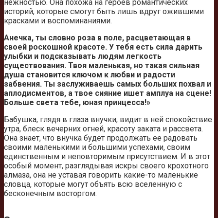
нежностью. Она похожа на героев романтических
историй, которые смогут быть лишь вдруг ожившими
красками и воспоминаниями.
Анечка, ты словно роза в поле, расцветающая в
своей роскошной красоте. У тебя есть сила дарить
улыбки и подсказывать людям легкость
существования. Твоя маленькая, но такая сильная
душа становится ключом к любви и радости
забвения. Ты заслуживаешь самых больших похвал и
аплодисментов, а твое сияние ишет амплуа на сцене!
Больше света тебе, юная принцесса!»
Бабушка, глядя в глаза внучки, видит в ней спокойствие
утра, блеск вечерних огней, красоту заката и рассвета.
Она знает, что внучка будет продолжать ее радовать
своими маленькими и большими успехами, своим
единственным и неповторимым присутствием. И в этот
особый момент, разглядывая искры своего крохотного
алмаза, она не уставая говорить какие-то маленькие
словца, которые могут объять всю вселенную с
бесконечным восторгом.