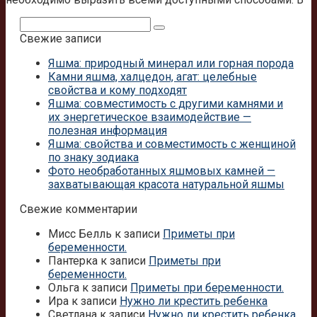
Поиск:
Свежие записи
Яшма: природный минерал или горная порода
Камни яшма, халцедон, агат: целебные
свойства и кому подходят
Яшма: совместимость с другими камнями и
их энергетическое взаимодействие —
полезная информация
Яшма: свойства и совместимость с женщиной
по знаку зодиака
Фото необработанных яшмовых камней —
захватывающая красота натуральной яшмы
Свежие комментарии
Мисс Белль
к записи
Приметы при
беременности.
Пантерка
к записи
Приметы при
беременности.
Ольга
к записи
Приметы при беременности.
Ира
к записи
Нужно ли крестить ребенка
Светлана
к записи
Нужно ли крестить ребенка