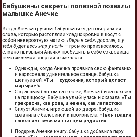
Бабушкины секреты полезной похвалы
малышке Анечке
Когда Анечка грусила, бабушка всегда говорила ей
слова, которые растопляли хладнокровие и несут с
собой невероятную магию.
«Верь в себя, дорогая, и у
тебя будет весь мир у ног!»
— громко произносилось,
словно призывая Анечку пробудить в себе сокровища
неиссякаемой энергии и смелости.
Однажды, когда Анечка проявила свою фантазию
и нарисовала удивительное солнце, бабушка
шепнула ей:
«Ты — художник, который делает
мир ярче!»
С красным бантом на голове, Анечка была похожа
на принцессу. Бабушка улыбнулась и сказала:
«Ты
прекрасна, как роза, и нежна, как лепесток»
.
Силуэт Анечки, играющей во дворе, бабушка
сравнила с балериной и произнесла:
«Твоя грация
наполняет весь мир танцем радости»
.
Подарив Анечке книгу, бабушка добавила пару