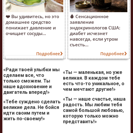
❤️ Вы удивитесь, но это
🩸 Сенсационное
домашнее средство
заявление
понижает давление и
эндокринологов США:
очищает сосуды...
диабет исчезнет
навсегда, если утром
съесть...
Подробнее
Подробнее
«Ради твоей улыбки мы
«Ты — маленькая, но уже
сделаем все, что
великая. В каждом тебе
только сможем. Ты
есть что-то уникальное, о
наше вдохновение и
чем мечтают другие!»
двигатель вперед!»
«Ты — наше счастье, наша
«Тебе суждено сделать
радость. Мы любим тебя
великие дела. Не бойся
самой большой любовью,
идти своим путем и
которую только можно
жить по-своему!»
представить!»