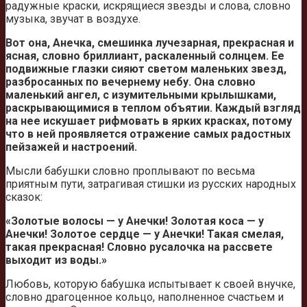
радужные краски, искрящиеся звезды и слова, словно
музыка, звучат в воздухе.
Вот она, Анечка, смешинка лучезарная, прекрасная и
ясная, словно бриллиант, раскаленный солнцем. Ее
подвижные глазки сияют светом маленьких звезд,
разбросанных по вечернему небу. Она словно
маленький ангел, с изумительными крылышками,
раскрывающимися в теплом объятии. Каждый взгляд
на нее искушает рифмовать в ярких красках, потому
что в ней проявляется отражение самых радостных
пейзажей и настроений.
Мысли бабушки словно проплывают по весьма
приятным пути, затрагивая стишки из русских народных
сказок:
«Золотые волосы — у Анечки! Золотая коса — у
Анечки! Золотое сердце — у Анечки! Такая смелая,
такая прекрасная! Словно русалочка на рассвете
выходит из воды.»
Любовь, которую бабушка испытывает к своей внучке,
словно драгоценное кольцо, наполненное счастьем и