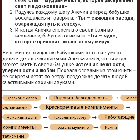
слов:
«Ты — мудрая мысль, которая раскрывает
свет и вдохновение»
.
Радуясь каждому шагу Анечки вперед, бабушка
восхищалась и говорила:
«Ты — сияющая звезда,
озаряющая путь к успеху»
.
И когда Анечка спросила о своей роли во
вселенной, бабушка ответила:
«Ты — чудо,
которое приносит смысл этому миру»
.
Весь мир восхищается бабушками, которые умеют
делать детей счастливыми. Анечка знала, что всегда
может найти в своей бабушке
источник нежности,
уверенности и любви
. Похвала словами из этой книги —
ее секреты летят по ветру, продолжая делать людей
счастливыми своими звуками.
→
→
Выразить благодарность
Красивые слова
На все
→
Красноречивые комплименты
→
случаи жизни
→
→
Работающие
На каждый день
Похвалить красоту
комплименты
→
→
Похвала мужчине
Камни-
талисманы