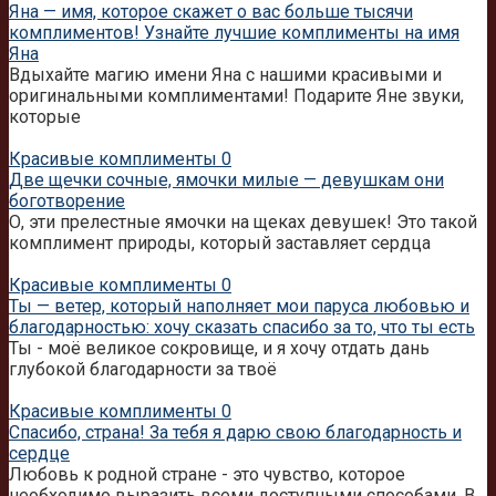
Яна — имя, которое скажет о вас больше тысячи
комплиментов! Узнайте лучшие комплименты на имя
Яна
Вдыхайте магию имени Яна с нашими красивыми и
оригинальными комплиментами! Подарите Яне звуки,
которые
Красивые комплименты
0
Две щечки сочные, ямочки милые — девушкам они
боготворение
О, эти прелестные ямочки на щеках девушек! Это такой
комплимент природы, который заставляет сердца
Красивые комплименты
0
Ты — ветер, который наполняет мои паруса любовью и
благодарностью: хочу сказать спасибо за то, что ты есть
Ты - моё великое сокровище, и я хочу отдать дань
глубокой благодарности за твоё
Красивые комплименты
0
Спасибо, страна! За тебя я дарю свою благодарность и
сердце
Любовь к родной стране - это чувство, которое
необходимо выразить всеми доступными способами. В