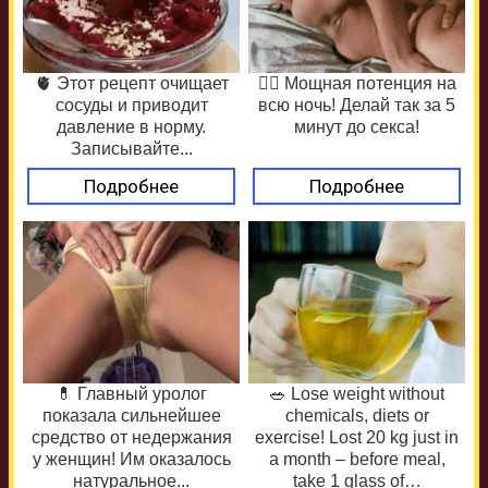
🫀 Этот рецепт очищает
❤️‍🔥 Мощная потенция на
сосуды и приводит
всю ночь! Делай так за 5
давление в норму.
минут до секса!
Записывайте...
Подробнее
Подробнее
💊 Главный уролог
🥗 Lose weight without
показала сильнейшее
chemicals, diets or
средство от недержания
exercise! Lost 20 kg just in
у женщин! Им оказалось
a month – before meal,
натуральное...
take 1 glass of…