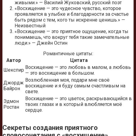
живыми.» — Василий Жуковский, русский поэт
«Восхищение — это чудесное чувство, которое
проявляется в улыбке и благодарности за счастье
быть рядом с тем, кого ты искренне ценишь.» —
Неизвестный
«Восхищение — это приятное ощущение, когда ты
понимаешь, что вокруг тебя такие замечательные
люди.» — Джейн Остин
Романтичные цитаты:
Автор
Цитата
Восхищение — это любовь в малом, а любовь
Шекспир
— это восхищение в большом.
Возлюбленная моя, подари мне своё
Джордж
восхищение и я буду самым счастливым на
Байрон
свете.
Восхищение — это цветок, раскрывающийся в
Эдмон
твоих глазах и в который влюбляется моё
Ростан
сердце.
Секреты создания приятного
словосочетания с «восхищение»