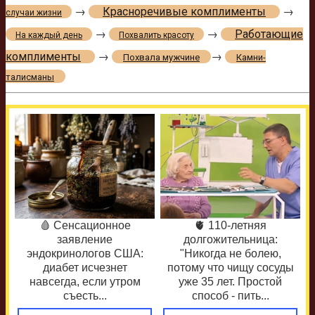
→
Красноречивые комплименты
→
случаи жизни
→
→
Работающие
На каждый день
Похвалить красоту
комплименты
→
→
Похвала мужчине
Камни-
талисманы
🩸 Сенсационное
🫀 110-летняя
заявление
долгожительница:
эндокринологов США:
"Никогда не болею,
диабет исчезнет
потому что чищу сосуды
навсегда, если утром
уже 35 лет. Простой
съесть...
способ - пить...