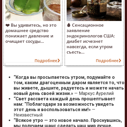
❤️ Вы удивитесь, но это
🩸 Сенсационное
домашнее средство
заявление
понижает давление и
эндокринологов США:
очищает сосуды...
диабет исчезнет
навсегда, если утром
съесть...
Подробнее
Подробнее
“Когда вы просыпаетесь утром, подумайте о
том, каким драгоценным даром является то, что
вы живете, дышите, радуетесь и можете начать
новый день своей жизни.»
— Маркус Аурелий
“Свет рассвета каждый день прошептывает
нам: “Поблагодари за возможность увидеть
этот день и воспользоваться им!»
—
Неизвестный
“Всякое утро — это новое начало. Проснувшись,
мы получаем шанс сделать наш мир лучше,