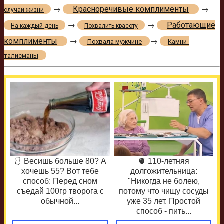
→
Красноречивые комплименты
→
случаи жизни
→
→
Работающие
На каждый день
Похвалить красоту
комплименты
→
→
Похвала мужчине
Камни-
талисманы
🩱 Весишь больше 80? А
🫀 110-летняя
хочешь 55? Вот тебе
долгожительница:
способ: Перед сном
"Никогда не болею,
съедай 100гр творога с
потому что чищу сосуды
обычной...
уже 35 лет. Простой
способ - пить...