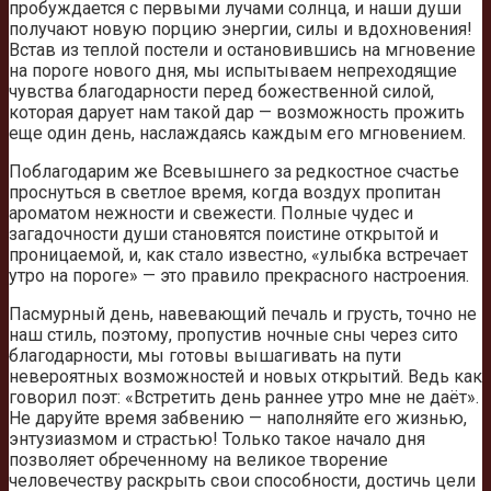
пробуждается с первыми лучами солнца, и наши души
получают новую порцию энергии, силы и вдохновения!
Встав из теплой постели и остановившись на мгновение
на пороге нового дня, мы испытываем непреходящие
чувства благодарности перед божественной силой,
которая дарует нам такой дар — возможность прожить
еще один день, наслаждаясь каждым его мгновением.
Поблагодарим же Всевышнего за редкостное счастье
проснуться в светлое время, когда воздух пропитан
ароматом нежности и свежести. Полные чудес и
загадочности души становятся поистине открытой и
проницаемой, и, как стало известно, «улыбка встречает
утро на пороге» — это правило прекрасного настроения.
Пасмурный день, навевающий печаль и грусть, точно не
наш стиль, поэтому, пропустив ночные сны через сито
благодарности, мы готовы вышагивать на пути
невероятных возможностей и новых открытий. Ведь как
говорил поэт: «Встретить день раннее утро мне не даёт».
Не даруйте время забвению — наполняйте его жизнью,
энтузиазмом и страстью! Только такое начало дня
позволяет обреченному на великое творение
человечеству раскрыть свои способности, достичь цели