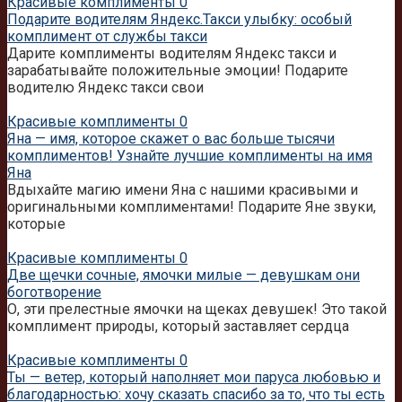
Красивые комплименты
0
Подарите водителям Яндекс.Такси улыбку: особый
комплимент от службы такси
Дарите комплименты водителям Яндекс такси и
зарабатывайте положительные эмоции! Подарите
водителю Яндекс такси свои
Красивые комплименты
0
Яна — имя, которое скажет о вас больше тысячи
комплиментов! Узнайте лучшие комплименты на имя
Яна
Вдыхайте магию имени Яна с нашими красивыми и
оригинальными комплиментами! Подарите Яне звуки,
которые
Красивые комплименты
0
Две щечки сочные, ямочки милые — девушкам они
боготворение
О, эти прелестные ямочки на щеках девушек! Это такой
комплимент природы, который заставляет сердца
Красивые комплименты
0
Ты — ветер, который наполняет мои паруса любовью и
благодарностью: хочу сказать спасибо за то, что ты есть