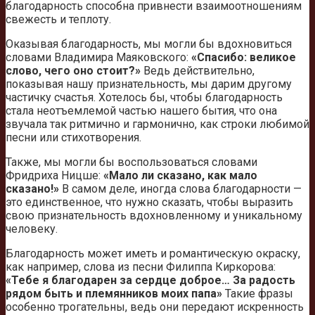
благодарность способна привнести взаимоотношениям
свежесть и теплоту.
Оказывая благодарность, мы могли бы вдохновиться
словами Владимира Маяковского:
«Спасибо: великое
слово, чего оно стоит?»
Ведь действительно,
показывая нашу признательность, мы дарим другому
частичку счастья. Хотелось бы, чтобы благодарность
стала неотъемлемой частью нашего бытия, что она
звучала так ритмично и гармонично, как строки любимой
песни или стихотворения.
Также, мы могли бы воспользоваться словами
Фридриха Ницше:
«Мало ли сказано, как мало
сказано!»
В самом деле, иногда слова благодарности —
это единственное, что нужно сказать, чтобы выразить
свою признательность вдохновленному и уникальному
человеку.
Благодарность может иметь и романтическую окраску,
как например, слова из песни Филиппа Киркорова:
«Тебе я благодарен за сердце доброе… За радость
рядом быть и племянников моих папа»
Такие фразы
особенно трогательны, ведь они передают искренность