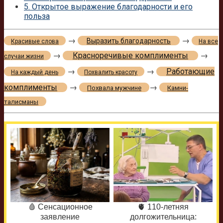
5.
Открытое выражение благодарности и его
польза
→
→
Выразить благодарность
Красивые слова
На все
→
Красноречивые комплименты
→
случаи жизни
→
→
Работающие
На каждый день
Похвалить красоту
комплименты
→
→
Похвала мужчине
Камни-
талисманы
🩸 Сенсационное
🫀 110-летняя
заявление
долгожительница: