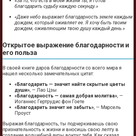
«За то, что есть в моей жизни ты, я готов
благодарить судьбу каждую секунду.»
«Даже небо выражает благодарность земле каждым
дождем, который оживляет ее. Я хочу быть твоим
дождем, оживляющим твою душу каждый день.»
Открытое выражение благодарности и
его польза
В своей книге даров благодарности со всего мира я
нашел несколько замечательных цитат:
«Благодарить — значит найти скрытые цветы
души»
, — Лао Цзы
«Благодарность — самая добрая молитва»
, —
Иоганнес Гертрудис фон Гоете
«Благодарить значит не забыть»
, — Марсель
Проуст
Выражая благодарность, ты подчеркиваешь свою
признательность к жизни и вносишь свою лепту в
создание волшебной ауры вокруг тебя. Как сказал