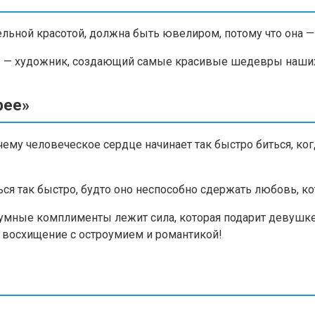
льной красотой, должна быть ювелиром, потому что она —
ты — художник, создающий самые красивые шедевры наши
рее»
очему человеческое сердце начинает так быстро биться, к
ься так быстро, будто оно неспособно сдержать любовь, кот
оумные комплименты лежит сила, которая подарит девушке
и восхищение с остроумием и романтикой!