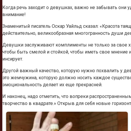
Когда речь заходит о девушках, важно не забывать они у
внимание!
Знаменитый писатель Оскар Уайльд сказал: «Красота таяща
действительно, великообразная многогранность души де
Девушки заслуживают комплименты не только за свое хор
чтобы быть смелой и стойкой, чтобы иметь свое мнение 
инсирует.
Другой важный качество, которую нужно похвалить у дев
это жемчужина, которую должно носить каждое существо 
эмоциональность делает их еще прекрасней.
И наконец, надо отметить, что вопреки распространенн
творчество в квадрате.» Открыв для себя новые горизонт