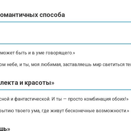
 романтичных способа
 может быть и в уме говорящего.»
м небе, и ты, моя любимая, заставляешь мир светиться те
ллекта и красоты»
ой и фантастической. И ты — просто комбинация обоих!»
крытию твоего ума, где живут бесконечные возможности.»
ешь»