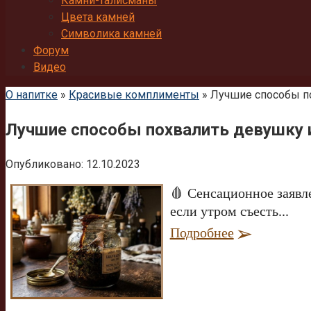
Камни-талисманы
Цвета камней
Символика камней
Форум
Видео
О напитке
»
Красивые комплименты
»
Лучшие способы по
Лучшие способы похвалить девушку и
Опубликовано:
12.10.2023
🩸 Сенсационное заявл
если утром съесть...
Подробнее