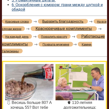
5.
Романтичные цитаты:
6.
Оскорбления с юмором: грани между шуткой и
обидой
→
→
Выразить благодарность
Красивые слова
На все
→
Красноречивые комплименты
→
случаи жизни
→
→
Работающие
На каждый день
Похвалить красоту
комплименты
→
→
Похвала мужчине
Камни-
талисманы
🩱 Весишь больше 80? А
🫀 110-летняя
хочешь 55? Вот тебе
долгожительница: