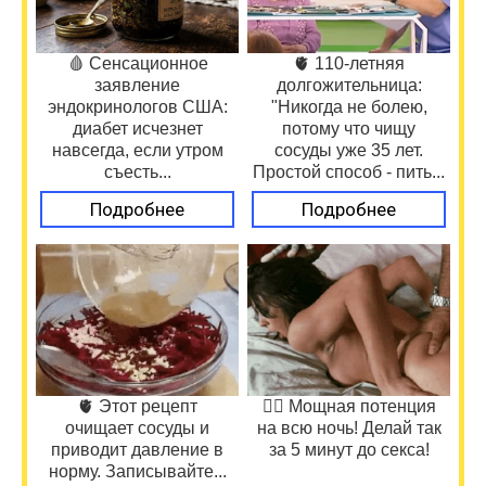
🩸 Сенсационное
🫀 110-летняя
заявление
долгожительница:
эндокринологов США:
"Никогда не болею,
диабет исчезнет
потому что чищу
навсегда, если утром
сосуды уже 35 лет.
съесть...
Простой способ - пить...
Подробнее
Подробнее
🫀 Этот рецепт
❤️‍🔥 Мощная потенция
очищает сосуды и
на всю ночь! Делай так
приводит давление в
за 5 минут до секса!
норму. Записывайте...