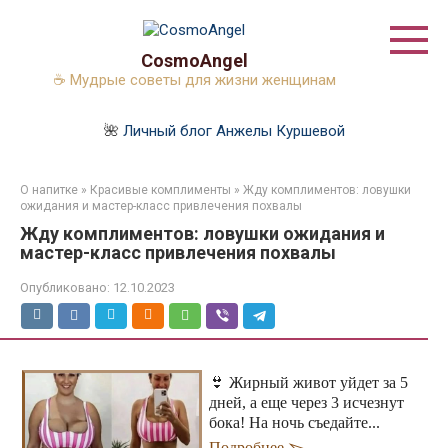
Перейти
к
контенту
CosmoAngel
☕ Мудрые советы для жизни женщинам
🌺
Личный блог Анжелы Куршевой
О напитке
»
Красивые комплименты
»
Жду комплиментов: ловушки
ожидания и мастер-класс привлечения похвалы
Жду комплиментов: ловушки ожидания и
мастер-класс привлечения похвалы
Опубликовано:
12.10.2023
👙 Жирный живот уйдет за 5
дней, а еще через 3 исчезнут
бока! На ночь съедайте...
Подробнее