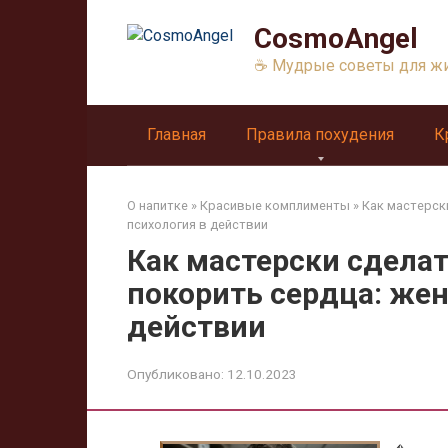
Перейти
CosmoAngel
к
контенту
☕ Мудрые советы для ж
Главная
Правила похудения
К
О напитке
»
Красивые комплименты
»
Как мастерск
психология в действии
Как мастерски сдела
покорить сердца: жен
действии
Опубликовано:
12.10.2023