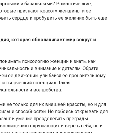
артными и банальными? Романтические,
оторые признают красоту женщины и ее
вать сердце и пробудить ее желание быть еще
дия, которая обволакивает мир вокруг и
понимать психологию женщин и знать, как
никальность и внимание к деталям. Обрати
ией ее движений, улыбайся ее пронзительному
т и творческий потенциал. Такая
екательности и волшебства.
не только для их внешней красоты, но и для
илы и способностей. Не побоись открывать для
алант и умение преодолевать преграды.
восхищению окружающих и вере в себя, но и
ентам, поддерживающим и дополняющим