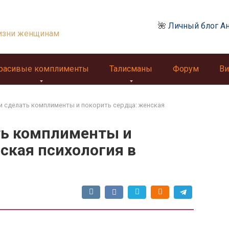
🌺
Личный блог А
изни женщинам
расивые комплименты
Талисманы
Форум
Ви
и сделать комплименты и покорить сердца: женская
ть комплименты и
ская психология в