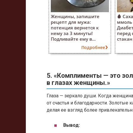
Женщины, запишите
🩸 Саха
рецепт для мужа:
ммоль 
потенция вернется к
Диабе
нему за 3 минуты!
перед 
Подливайте ему в...
стакан 
Подробнее
5. «Комплименты — это зо
в глазах женщины.»
Глаза — зеркало души. Когда женщина
от счастья и благодарности. Золотые 
делая ее взгляд более привлекатель
Вывод: