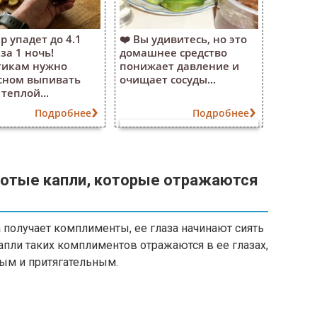
р упадет до 4.1
❤️ Вы удивитесь, но это
за 1 ночь!
домашнее средство
тикам нужно
понижает давление и
сном выпивать
очищает сосуды...
теплой...
Подробнее
Подробнее
лотые капли, которые отражаются
 получает комплименты, ее глаза начинают сиять
капли таких комплиментов отражаются в ее глазах,
ным и притягательным.