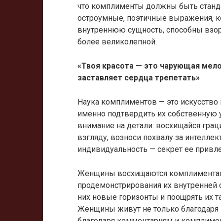
что комплименты должны быть станд
остроумные, поэтичные выражения, к
внутреннюю сущность, способны взор
более великолепной.
«Твоя красота — это чарующая мело
заставляет сердца трепетать»
Наука комплиментов — это искусство 
именно подтвердить их собственную у
внимание на детали: восхищайся грац
взгляду, возноси похвалу за интеллек
индивидуальность — секрет ее привл
Женщины восхищаются комплиментами 
продемонстрирования их внутренней с
них новые горизонты и поощрять их т
Женщины живут не только благодаря 
благодаря комментариям и комплим