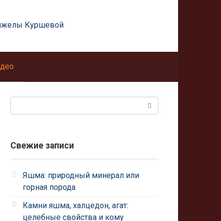
нжелы Куршевой
део
Поиск:
Свежие записи
Яшма: природный минерал или
горная порода
Камни яшма, халцедон, агат:
целебные свойства и кому