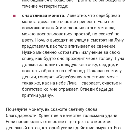
имеющимися в кошельке. Тратить ее запрещено в
течение четверти года;
счастливая монета.
Известно, что серебряная
монета домашнее счастье принесет. Если нет
возможности найти мелочь из этого металла,
можно воспользоваться простой, но схожей по
цвету. Ночью выходят на улицу и смотрят на Луну,
представляя, как тело впитывает ее свечение.
Нужно мысленно «отразить» излучение за свою
спину, как будто оно проходит через голову. Луна
должна заполнить каждую клеточку, сердце, и
полететь обратно на небосвод. Показав светилу
деньги, говорят: «Серебряная монеточка моя –
такая же, как на небе Луна – сверкает, счастье и
богатство ко мне отражает. Отведи беды да
притяни удачу».
Поцелуйте монету, выскажите светилу слова
благодарности. Хранят ее в качестве талисмана удачи.
Если просверлить отверстие в центре, то откроется
денежный поток, который усилит действие амулета. Его