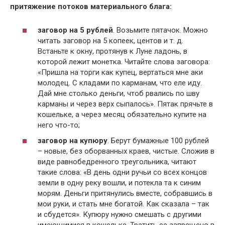
притяжение потоков материального блага:
заговор на 5 рублей
. Возьмите пятачок. Можно
читать заговор на 5 копеек, центов и т. д.
Встаньте к окну, протянув к Луне ладонь, в
которой лежит монетка. Читайте слова заговора:
«Пришла на торги как купец, вертаться мне аки
молодец. С кладами по карманам, что еле иду.
Дай мне столько деньги, чтоб рвались по шву
карманы и через верх сыпалось». Пятак прячьте в
кошельке, а через месяц обязательно купите на
него что-то;
заговор на купюру
. Берут бумажные 100 рублей
– новые, без оборванных краев, чистые. Сложив в
виде равнобедренного треугольника, читают
такие слова: «В день одни ручьи со всех концов
земли в одну реку вошли, и потекла та к синим
морям. Деньги притянулись вместе, собравшись в
мои руки, и стать мне богатой. Как сказала – так
и сбудется». Купюру нужно смешать с другими