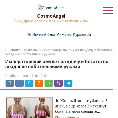
Перейти
к
контенту
CosmoAngel
☕ Мудрые советы для жизни женщинам
🌺
Личный блог Анжелы Куршевой
О напитке
»
Талисманы
»
Императорский амулет на удачу и богатство:
создание собственными руками
Императорский амулет на удачу и богатство:
создание собственными руками
Опубликовано:
16.10.2023
👙 Жирный живот уйдет за 5
дней, а еще через 3 исчезнут
бока! На ночь съедайте...
Подробнее