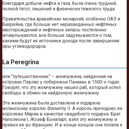
благодаря добыче нефти и газа, была очень трудной,
полной тягот, лишений и физически тяжелого труда.
Правительства аравийских монархий, особенно ОАЭ и
Бахрейна, где больше нет неразведанных нефтяных
месторождений и нефтяные запасы постепенно
исчерпываются, все больше задумываются о том,
какими будут их источники дохода после завершения
эры углеводородов.
La Peregrina
или “путешественник” – жемчужина, найденная на
островах Перлас у побережья Панамы в 1500-х годах.
Говорят, что эту жемчужину нашел раб, который хотел
свободы в обмен на найденную жемчужину.
Эта жемчужина была доставлена ​​и подарена
испанскому королю Филиппу II. А король преподнес ее
королеве Марии в качестве свадебного подарка. Брат
Наполеона I, Жозеф Бонапарт, взял эту жемчужину и
привез ее во Францию. И в конце концов она попала к