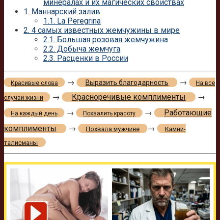
минералах и их магических свойствах
1.
Маннарский залив
1.1.
La Peregrina
2.
4 самых известных жемчужины в мире
2.1.
Большая розовая жемчужина
2.2.
Добыча жемчуга
2.3.
Расценки в России
→
→
Выразить благодарность
Красивые слова
На все
→
Красноречивые комплименты
→
случаи жизни
→
→
Работающие
На каждый день
Похвалить красоту
комплименты
→
→
Похвала мужчине
Камни-
талисманы