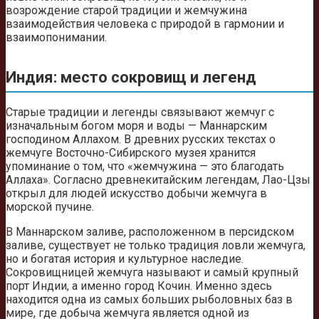
возрождение старой традиции и жемчужина
взаимодействия человека с природой в гармонии и
взаимопонимании.
Индия: место сокровищ и легенд
Старые традиции и легенды связывают жемчуг с
изначальным богом моря и воды — Маннарским
господином Аллахом. В древних русских текстах о
жемчуге Восточно-Сибирского музея хранится
упоминание о том, что «жемчужина — это благодать
Аллаха». Согласно древнекитайским легендам, Лао-Цзы
открыл для людей искусство добычи жемчуга в
морской пучине.
В Маннарском заливе, расположенном в персидском
заливе, существует не только традиция ловли жемчуга,
но и богатая история и культурное наследие.
Сокровищницей жемчуга называют и самый крупный
порт Индии, а именно город Кочин. Именно здесь
находится одна из самых больших рыболовных баз в
мире, где добыча жемчуга является одной из