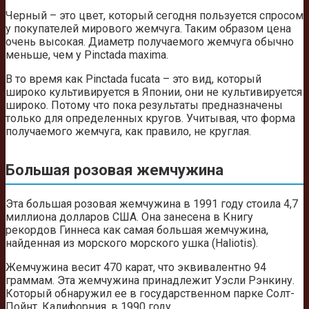
Черный – это цвет, который сегодня пользуется спросом
у покупателей мирового жемчуга. Таким образом цена
очень высокая. Диаметр получаемого жемчуга обычно
меньше, чем у Pinctada maxima.
В то время как Pinctada fucata – это вид, который
широко культивируется в Японии, они не культивируется
широко. Потому что пока результаты предназначены
только для определенных кругов. Учитывая, что форма
получаемого жемчуга, как правило, не круглая.
Большая розовая жемчужина
Эта большая розовая жемчужина в 1991 году стоила 4,7
миллиона долларов США. Она занесена в Книгу
рекордов Гиннеса как самая большая жемчужина,
найденная из морского морского ушка (Haliotis).
Жемчужина весит 470 карат, что эквивалентно 94
граммам. Эта жемчужина принадлежит Уэсли Рэнкину.
Который обнаружил ее в государственном парке Солт-
Пойнт, Калифорния, в 1990 году.