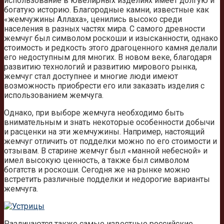
использование в ювелирных изделиях имеет долгую и
богатую историю. Благородные камни, известные как
«жемчужины Аллаха», ценились высоко среди
населения в разных частях мира. С самого древности
жемчуг был символом роскоши и изысканности, однако
стоимость и редкость этого драгоценного камня делали
его недоступным для многих. В новом веке, благодаря
развитию технологий и развитию мирового рынка,
жемчуг стал доступнее и многие люди имеют
возможность приобрести его или заказать изделия с
использованием жемчуга.
Однако, при выборе жемчуга необходимо быть
внимательным и знать некоторые особенности добычи
и расценки на эти жемчужины. Например, настоящий
жемчуг отличить от подделки можно по его стоимости и
отзывам. В старине жемчуг был «манной небесной» и
имел высокую ценность, а также был символом
богатств и роскоши. Сегодня же на рынке можно
встретить различные подделки и недорогие варианты
жемчуга.
Различаются также самые известные российские