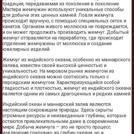
традиция, передаваемая из поколения в поколение.
Мастера жемчужин используют уникальные способы
для добычи этих ценных камней. Ловля жемчуга
происходит вручную, с помощью специальных сеток и
канатов. Организм живого моллюска не повреждается,
и он может продолжать производить жемчуг. Добытый
жемчуг отправляется на переработку, где происходит
отделение жемчужины от моллюска и создание
ювелирных изделий.
Жемчуг из индийского океана, особенно из маннарского
залива, известен своей высокой ценностью и
уникальностью. На мировом рынке жемчугом из
индийского океана можно соотносить только с
персидским жемчугом. Характеризующийся особой
гладкостью и плотностью, жемчуг из индийского океана
является одним из самых драгоценных и редких камней.
Индийский океан и маннарский залив являются
настоящим сокровищем природы. Здесь скрыты
огромные ресурсы и неизведанные глубины, которые
остаются привлекательными даже в современном
мире. Добыча жемчуга — это не просто процесс
извлечения сокровищ из глубин океана, но и