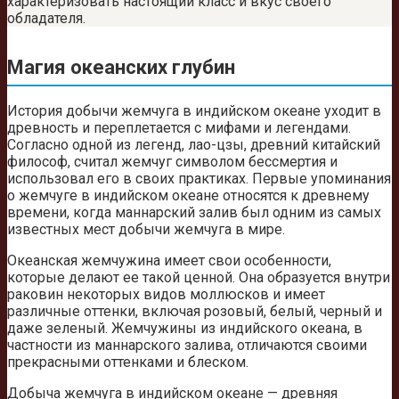
характеризовать настоящий класс и вкус своего
обладателя.
Магия океанских глубин
История добычи жемчуга в индийском океане уходит в
древность и переплетается с мифами и легендами.
Согласно одной из легенд, лао-цзы, древний китайский
философ, считал жемчуг символом бессмертия и
использовал его в своих практиках. Первые упоминания
о жемчуге в индийском океане относятся к древнему
времени, когда маннарский залив был одним из самых
известных мест добычи жемчуга в мире.
Океанская жемчужина имеет свои особенности,
которые делают ее такой ценной. Она образуется внутри
раковин некоторых видов моллюсков и имеет
различные оттенки, включая розовый, белый, черный и
даже зеленый. Жемчужины из индийского океана, в
частности из маннарского залива, отличаются своими
прекрасными оттенками и блеском.
Добыча жемчуга в индийском океане — древняя