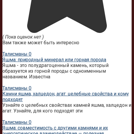
( Пока оценок нет )
Вам также может быть интересно
Талисманы
0
Яшма: природный минерал или горная порода
Яшма - это полудрагоценный камень, который
образуется из горной породы с одноименным
названием. Известна
Талисманы
0
Камни яшма, халцедон, агат: целебные свойства и кому
подходят
Узнайте о целебных свойствах камней яшма, халцедон и
агат. Узнайте, для кого подходят эти
Талисманы
0
Яшма: совместимость с другими камнями и их
энергетическое взаимодействие — полезная