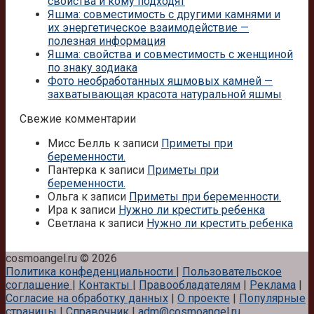
свойства и кому подходят
Яшма: совместимость с другими камнями и
их энергетическое взаимодействие —
полезная информация
Яшма: свойства и совместимость с женщиной
по знаку зодиака
Фото необработанных яшмовых камней —
захватывающая красота натуральной яшмы
Свежие комментарии
Мисс Белль
к записи
Приметы при
беременности.
Пантерка
к записи
Приметы при
беременности.
Ольга
к записи
Приметы при беременности.
Ира
к записи
Нужно ли крестить ребенка
Светлана
к записи
Нужно ли крестить ребенка
cosmoangel.ru © 2026
Политика конфеденциальности
|
Пользовательское
соглашение
|
Контакты
|
Правообладателям
|
Реклама
|
Согласие на обработку данных
|
О проекте
|
Популярные
страницы
|
Справочник
|
adm@cosmoangel.ru