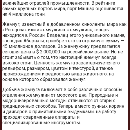
важнейших отраслей промышленности. В рейтинге
самых крупных портов мира, порт Маннар оценивается
на 4 миллиона тонн.
Жемчуг, известный в добавленном киноленты мира как
«Peregrina» или «жемчужина жемчужин», теперь
находится в России. Владелец этого уникального камня,
господин Абернати, приобрел его за огромную сумму —
45 миллионов долларов. За жемчужину предлагается
сегодня цена в $ 2,000,000 на российском рынке. Но не
стоит забывать о том, что настоящий жемчуг всегда
высоко стоит. Ценность жемчуга характеризуется его
рельефом, размером, цветом и текстурой, а также
происхождением и редкостью вида животного, на
основе которого образовался жемчуг.
Добыча жемчуга включает в себя различные способы
отделения жемчужин от морского дна. Природные и
модернизированные методы отличаются от старых
традиционных способов. Теперь вместо ручных корзин
и дайверов с примитивными выдумками, на работу
приходят современные аппараты и
специализированные инструменты.