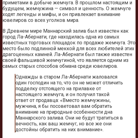
приметами в добыче жемчуга. В прошлом настоящим и
будущем, жемчужина — символ и ценность. О жемчуге
ходят легенды и мифы, и он привлекает внимание
ювелиров со всех уголков мира.
В Древнем мире Маннарский залив был известен как
город Ла-Абернати, где находилась одна из самых
известных торговых площадок по продаже жемчуга. Это
место было подлинной меккой для всех любителей этих
драгоценных камней. Ла-Абернати был также известен
своей фальшивой жемчугиной, что является одним из
самых старых способов обмана среди ювелиров.
Однажды в старом Ла-Абернати жаловался
один господин на то, что он не может отличить
подделку отстоящего на прилавке от
настоящего жемчуга, и он получил такой
ответ от продавца: «Вместо жемчужины,
мужчина, я бы посоветовал вам обратить
внимание на природные особенности дна
Маннарского залива. Они не будут тратиться в
вечность, как ваш жемчуг, но все же они
достойны обратить на них внимание».