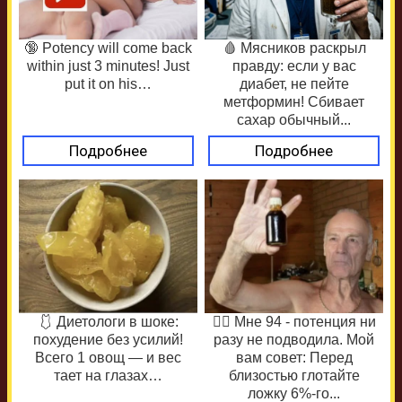
🔞 Potency will come back
🩸 Мясников раскрыл
within just 3 minutes! Just
правду: если у вас
put it on his…
диабет, не пейте
метформин! Сбивает
сахар обычный...
Подробнее
Подробнее
🩱 Диетологи в шоке:
❤️‍🔥 Мне 94 - потенция ни
похудение без усилий!
разу не подводила. Мой
Всего 1 овощ — и вес
вам совет: Перед
тает на глазах…
близостью глотайте
ложку 6%-го...