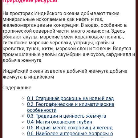
Природные ресурсы
На просторах Индийского океана добывают такие
минеральные ископаемые как нефть и газ,
железомарганцевые конкреции. В водах, особенно в
тропической северной части, много живности. Здесь
обитают акулы, морские змеи, коралловые полипы,
гигантские морские черепахи, устрицы, крабы и
креветки, тунец, киты, морской слон и тюлени. Ведутся
промышленные уловы скумбрии, анчоусов, сардинелл и
добыча жемчуга.
Индийский океан известен добычей жемчуга добыча
жемчуга в индийском
Содержание
0.1.
Старинная роскошь на новый лад
0.2.
Географические и климатические
особенности
0.3.
Традиции и ценность жемчуга
0.4.
Магия океанских глубин
0.5.
Индия: место сокровищ и легенд
0.6.
Наиболее интересные вопросы о