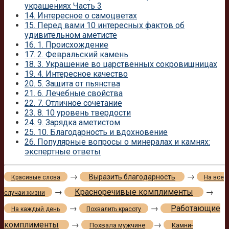
украшениях Часть 3
14.
Интересное о самоцветах
15.
Перед вами 10 интересных фактов об
удивительном аметисте
16.
1. Происхождение
17.
2. Февральский камень
18.
3. Украшение во царственных сокровищницах
19.
4. Интересное качество
20.
5. Защита от пьянства
21.
6. Лечебные свойства
22.
7. Отличное сочетание
23.
8. 10 уровень твердости
24.
9. Зарядка аметистом
25.
10. Благодарность и вдохновение
26.
Популярные вопросы о минералах и камнях:
экспертные ответы
→
→
Выразить благодарность
Красивые слова
На все
→
Красноречивые комплименты
→
случаи жизни
→
→
Работающие
На каждый день
Похвалить красоту
комплименты
→
→
Похвала мужчине
Камни-