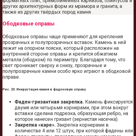
форматных плит, прямолинейных карнизов, плинтусов и
других архитектурных форм из мрамора и гранита, а
также из других твёрдых пород камня.
Ободковые оправы
Ободковые оправы чаще применяют для крепления
прозрачных и полупрозрачных вставок. Камень в ней
лежит на опорном пояске, который расположен на
внутренней стороне оправы и крепится обжатием
металла (ободком) по периметру. Благодаря тому, что
свет проникает сверху и снизу, прозрачные и
полупрозрачные камни особо ярко играют в ободковой
оправе.
Рис. 20. Инкрустация камня в фаденовую оправу
Фаден-гризантная закрепка.
Камень фиксируется
двумя или четырьмя корнерами, при этом вокруг
вставки сделана подрезка, образующая ребро, на
которое нанесен гризант (зернистая насечка).
Закрепка «каре».
Закрепка корнерами в
количестве 4 или 12 штук, при которой фадены или