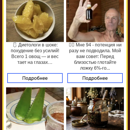
🩱 Диетологи в шоке:
❤️‍🔥 Мне 94 - потенция ни
похудение без усилий!
разу не подводила. Мой
Всего 1 овощ — и вес
вам совет: Перед
тает на глазах…
близостью глотайте
ложку 6%-го...
Подробнее
Подробнее