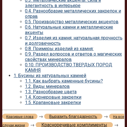
0.3.
Металлические акценты: сила и
элегантность в интерьере
0.4.
Разнообразие металлических закрепок и
оправ
0.5.
Производство металлических акцентов
0.6.
Натуральные камни и металлические
акценты
0.7.
Изделия из камня: натуральная прочность
и долговечность
0.8.
Примеры изделий из камня:
0.9.
Раздел вопросов и ответов о магических
свойствах минералов
0.10.
ПРОИЗВОДСТВО ТВЕРДЫХ ПОРОД
КАМНЯ
1.
Бусины из натуральных камней
1.1.
Как выбрать каменные бусины?
1.2.
Виды минералов
1.3.
Разнообразие цвета
1.4.
Корнеровые закрепки
1.5.
Крапановые закрепки
→
→
Выразить благодарность
Красивые слова
На все
→
Красноречивые комплименты
→
случаи жизни