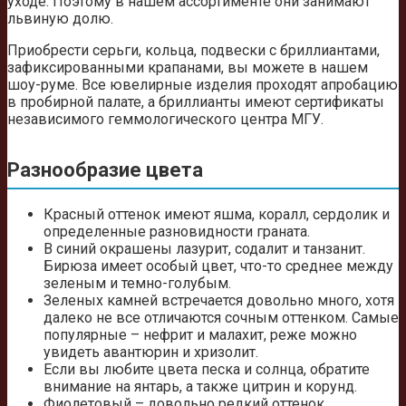
уходе. Поэтому в нашем ассортименте они занимают
львиную долю.
Приобрести серьги, кольца, подвески с бриллиантами,
зафиксированными крапанами, вы можете в нашем
шоу-руме. Все ювелирные изделия проходят апробацию
в пробирной палате, а бриллианты имеют сертификаты
независимого геммологического центра МГУ.
Разнообразие цвета
Красный оттенок имеют яшма, коралл, сердолик и
определенные разновидности граната.
В синий окрашены лазурит, содалит и танзанит.
Бирюза имеет особый цвет, что-то среднее между
зеленым и темно-голубым.
Зеленых камней встречается довольно много, хотя
далеко не все отличаются сочным оттенком. Самые
популярные – нефрит и малахит, реже можно
увидеть авантюрин и хризолит.
Если вы любите цвета песка и солнца, обратите
внимание на янтарь, а также цитрин и корунд.
Фиолетовый – довольно редкий оттенок,