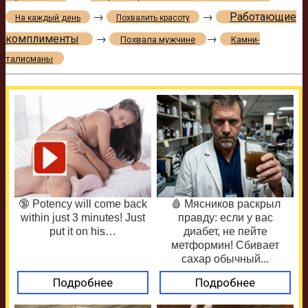
→
→
Работающие
На каждый день
Похвалить красоту
комплименты
→
→
Похвала мужчине
Камни-
талисманы
🔞 Potency will come back
🩸 Мясников раскрыл
within just 3 minutes! Just
правду: если у вас
put it on his…
диабет, не пейте
метформин! Сбивает
сахар обычный...
Подробнее
Подробнее