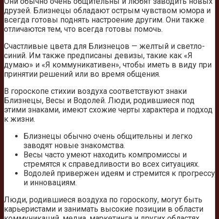
Они обычно очень общительны и любят заводить новых
друзей. Близнецы обладают острым чувством юмора и
всегда готовы поднять настроение другим. Они также
отличаются тем, что всегда готовы помочь.
Счастливые цвета для Близнецов — желтый и светло-
синий. Им также предписаны девизы, такие как «Я
думаю» и «Я коммуникативен», чтобы иметь в виду при
принятии решений или во время общения.
В гороскопе стихии воздуха соответствуют знаки
Близнецы, Весы и Водолей. Люди, родившиеся под
этими знаками, имеют схожие черты характера и подход
к жизни.
Близнецы обычно очень общительны и легко
заводят новые знакомства.
Весы часто умеют находить компромиссы и
стремятся к справедливости во всех ситуациях.
Водолей привержен идеям и стремится к прогрессу
и инновациям.
Люди, родившиеся воздуха по гороскопу, могут быть
карьеристами и занимать высокие позиции в области
коммуникаций, медиа, маркетинга и других областях,