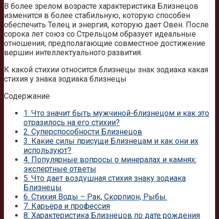
В более зрелом возрасте характеристика Близнецов
изменится в более стабильную, которую способен
обеспечить Телец и энергия, которую дает Овен. После
сорока лет союз со Стрельцом образует идеальные
отношения, предполагающие совместное достижение
вершин интеллектуального развития.
К какой стихии относится близнецы знак зодиака какая
стихия у знака зодиака близнецы
Содержание
1.
Что значит быть мужчиной-близнецом и как это
отразилось на его стихии?
2.
Суперспособности Близнецов
3.
Какие силы присущи Близнецам и как они их
используют?
4.
Популярные вопросы о минералах и камнях:
экспертные ответы
5.
Что дает воздушная стихия знаку зодиака
Близнецы
6.
Стихия Воды – Рак, Скорпион, Рыбы.
7.
Карьера и профессия
8.
Характеристика Близнецов по дате рождения