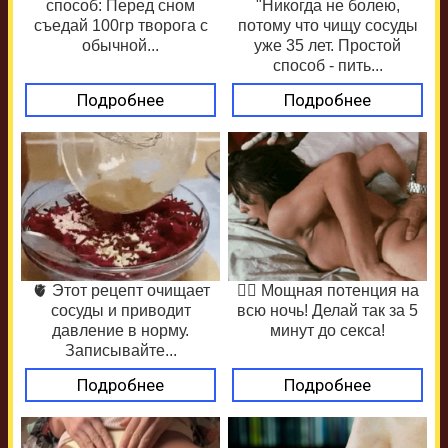
способ: Перед сном
"Никогда не болею,
съедай 100гр творога с
потому что чищу сосуды
обычной...
уже 35 лет. Простой
способ - пить...
Подробнее
Подробнее
🫀 Этот рецепт очищает
❤️‍🔥 Мощная потенция на
сосуды и приводит
всю ночь! Делай так за 5
давление в норму.
минут до секса!
Записывайте...
Подробнее
Подробнее