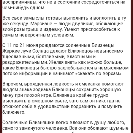
восприимчивы, что не в состоянии сосредоточиться на
чем-нибудь одном.
Все свои замыслы готовы выполнить и воплотить в ту
же секунду. Марсиане — люди двуликие, обожающие
злой розыгрыш и издевку. Умеют приспособиться к
самым невероятным условиям.
С 11 по 21 июня рождаются солнечные Близнецы.
Жаркие лучи Солнца делают Близнецов невыносимо
тщеславными, болтливыми, властными и
раздражительными. Желая знать как можно больше,
такие Близнецы быстро захлебываются в немыслимом
потоке информации и начинают «скакать по верхам».
Впрочем, врожденная ловкость и смекалка помогают
людям знака зодиака Близнецы сохранить хорошую
мину при плохой игре. Близнеца крайне трудно
выставить в смешном свете, зато сам он никогда не
откажет себе в удовольствии подразнить и помучить
ближнего.
Солнечные Близняшки легко влезают в душу любого,
самого замкнутого человека. Все они обожают шумные