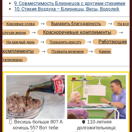
9.
Совместимость Близнецов с другими стихиями
10.
Стихия Воздуха – Близнецы, Весы, Водолей.
→
→
Выразить благодарность
Красивые слова
На все
→
Красноречивые комплименты
→
случаи жизни
→
→
Работающие
На каждый день
Похвалить красоту
комплименты
→
→
Похвала мужчине
Камни-
талисманы
🩱 Весишь больше 80? А
🫀 110-летняя
хочешь 55? Вот тебе
долгожительница: