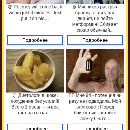
🔞 Potency will come back
🩸 Мясников раскрыл
within just 3 minutes! Just
правду: если у вас
put it on his…
диабет, не пейте
метформин! Сбивает
сахар обычный...
Подробнее
Подробнее
🩱 Диетологи в шоке:
❤️‍🔥 Мне 94 - потенция ни
похудение без усилий!
разу не подводила. Мой
Всего 1 овощ — и вес
вам совет: Перед
тает на глазах…
близостью глотайте
ложку 6%-го...
Подробнее
Подробнее