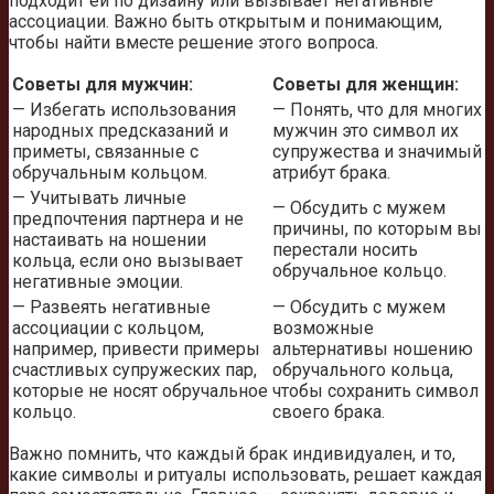
подходит ей по дизайну или вызывает негативные
ассоциации. Важно быть открытым и понимающим,
чтобы найти вместе решение этого вопроса.
Советы для мужчин:
Советы для женщин:
— Избегать использования
— Понять, что для многих
народных предсказаний и
мужчин это символ их
приметы, связанные с
супружества и значимый
обручальным кольцом.
атрибут брака.
— Учитывать личные
— Обсудить с мужем
предпочтения партнера и не
причины, по которым вы
настаивать на ношении
перестали носить
кольца, если оно вызывает
обручальное кольцо.
негативные эмоции.
— Развеять негативные
— Обсудить с мужем
ассоциации с кольцом,
возможные
например, привести примеры
альтернативы ношению
счастливых супружеских пар,
обручального кольца,
которые не носят обручальное
чтобы сохранить символ
кольцо.
своего брака.
Важно помнить, что каждый брак индивидуален, и то,
какие символы и ритуалы использовать, решает каждая