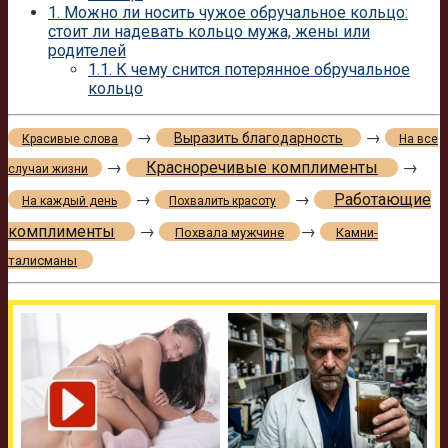
1.
Можно ли носить чужое обручальное кольцо:
стоит ли надевать кольцо мужа, жены или
родителей
1.1.
К чему снится потерянное обручальное
кольцо
→
→
Выразить благодарность
Красивые слова
На все
→
Красноречивые комплименты
→
случаи жизни
→
→
Работающие
На каждый день
Похвалить красоту
комплименты
→
→
Похвала мужчине
Камни-
талисманы