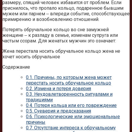
размеру, спящий человек избавится от проблем. Если
приснилось, что пропало кольцо, подаренное бывшим
мужем или парнем ‒ впереди событие, способствующее
примирению и возобновлению отношений.
Потерять обручальное кольцо во сне замужней
женщине ‒ к разладу в семье, изменам супруга или
частым ссорам. Для женатых мужчин это означает:
Жена перестала носить обручальное кольцо жена не
хочет носить обручальное
Содержание
0.1.
Причины, по которым жена может
перестать носить обручальное кольцо
0.2.
Измена и потеря доверия
0.3.
Неудовлетворенность ритуалами и
традициями
0.4.
Потеря кольца или его повреждение
0.5.
Суеверия и предсказания
0.6.
Психологические или эмоциональные
причины
0.7.
Отсутствие интереса к обручальному