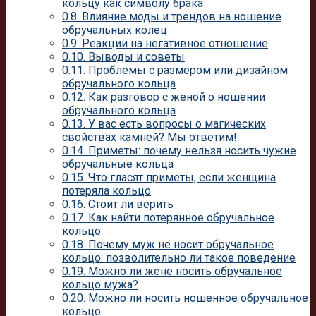
кольцу как символу брака
0.8.
Влияние моды и трендов на ношение
обручальных колец
0.9.
Реакции на негативное отношение
0.10.
Выводы и советы
0.11.
Проблемы с размером или дизайном
обручального кольца
0.12.
Как разговор с женой о ношении
обручального кольца
0.13.
У вас есть вопросы о магических
свойствах камней? Мы ответим!
0.14.
Приметы: почему нельзя носить чужие
обручальные кольца
0.15.
Что гласят приметы, если женщина
потеряла кольцо
0.16.
Стоит ли верить
0.17.
Как найти потерянное обручальное
кольцо
0.18.
Почему муж не носит обручальное
кольцо: позволительно ли такое поведение
0.19.
Можно ли жене носить обручальное
кольцо мужа?
0.20.
Можно ли носить ношенное обручальное
кольцо