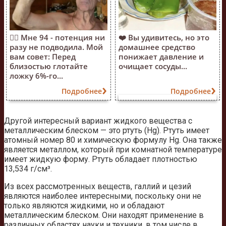
❤️‍🔥 Мне 94 - потенция ни
❤️ Вы удивитесь, но это
разу не подводила. Мой
домашнее средство
вам совет: Перед
понижает давление и
близостью глотайте
очищает сосуды...
ложку 6%-го...
Подробнее
Подробнее
Другой интересный вариант жидкого вещества с
металлическим блеском — это ртуть (Hg). Ртуть имеет
атомный номер 80 и химическую формулу Hg. Она также
является металлом, который при комнатной температуре
имеет жидкую форму. Ртуть обладает плотностью
13,534 г/см³.
Из всех рассмотренных веществ, галлий и цезий
являются наиболее интересными, поскольку они не
только являются жидкими, но и обладают
металлическим блеском. Они находят применение в
различных областях науки и техники, в том числе в