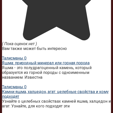
( Пока оценок нет )
Вам также может быть интересно
Талисманы
0
Яшма: природный минерал или горная порода
Яшма - это полудрагоценный камень, который
образуется из горной породы с одноименным
названием. Известна
Талисманы
0
Камни яшма, халцедон, агат: целебные свойства и кому
подходят
Узнайте о целебных свойствах камней яшма, халцедон и
агат. Узнайте, для кого подходят эти