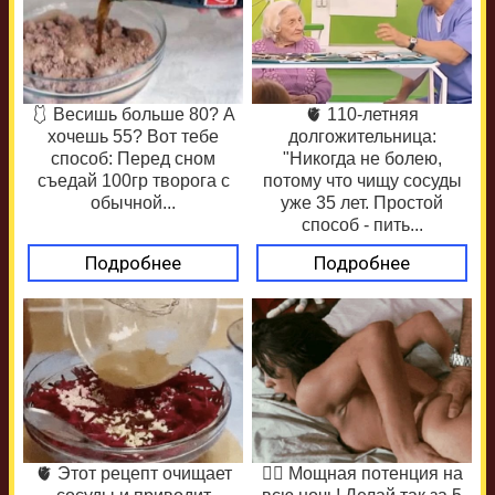
🩱 Весишь больше 80? А
🫀 110-летняя
хочешь 55? Вот тебе
долгожительница:
способ: Перед сном
"Никогда не болею,
съедай 100гр творога с
потому что чищу сосуды
обычной...
уже 35 лет. Простой
способ - пить...
Подробнее
Подробнее
🫀 Этот рецепт очищает
❤️‍🔥 Мощная потенция на