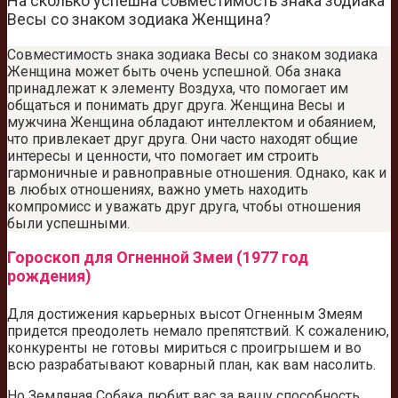
На сколько успешна совместимость знака зодиака
Весы со знаком зодиака Женщина?
Совместимость знака зодиака Весы со знаком зодиака
Женщина может быть очень успешной. Оба знака
принадлежат к элементу Воздуха, что помогает им
общаться и понимать друг друга. Женщина Весы и
мужчина Женщина обладают интеллектом и обаянием,
что привлекает друг друга. Они часто находят общие
интересы и ценности, что помогает им строить
гармоничные и равноправные отношения. Однако, как и
в любых отношениях, важно уметь находить
компромисс и уважать друг друга, чтобы отношения
были успешными.
Гороскоп для Огненной Змеи (1977 год
рождения)
Для достижения карьерных высот Огненным Змеям
придется преодолеть немало препятствий. К сожалению,
конкуренты не готовы мириться с проигрышем и во
всю разрабатывают коварный план, как вам насолить.
Но Земляная Собака любит вас за вашу способность