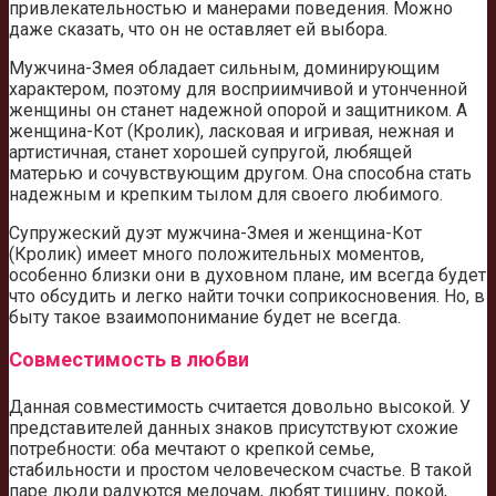
привлекательностью и манерами поведения. Можно
даже сказать, что он не оставляет ей выбора.
Мужчина-Змея обладает сильным, доминирующим
характером, поэтому для восприимчивой и утонченной
женщины он станет надежной опорой и защитником. А
женщина-Кот (Кролик), ласковая и игривая, нежная и
артистичная, станет хорошей супругой, любящей
матерью и сочувствующим другом. Она способна стать
надежным и крепким тылом для своего любимого.
Супружеский дуэт мужчина-Змея и женщина-Кот
(Кролик) имеет много положительных моментов,
особенно близки они в духовном плане, им всегда будет
что обсудить и легко найти точки соприкосновения. Но, в
быту такое взаимопонимание будет не всегда.
Совместимость в любви
Данная совместимость считается довольно высокой. У
представителей данных знаков присутствуют схожие
потребности: оба мечтают о крепкой семье,
стабильности и простом человеческом счастье. В такой
паре люди радуются мелочам, любят тишину, покой,