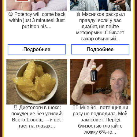
🔞 Potency will come back
🩸 Мясников раскрыл
within just 3 minutes! Just
правду: если у вас
put it on his…
диабет, не пейте
метформин! Сбивает
сахар обычный...
Подробнее
Подробнее
🩱 Диетологи в шоке:
❤️‍🔥 Мне 94 - потенция ни
похудение без усилий!
разу не подводила. Мой
Всего 1 овощ — и вес
вам совет: Перед
тает на глазах…
близостью глотайте
ложку 6%-го...