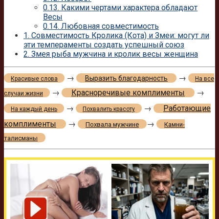
0.13.
Какими чертами характера обладают
Весы
0.14.
Любовная совместимость
1.
Совместимость Кролика (Кота) и Змеи: могут ли
эти темпераменты создать успешный союз
2.
Змея рыба мужчина и кролик весы женщина
→
→
Выразить благодарность
Красивые слова
На все
→
Красноречивые комплименты
→
случаи жизни
→
→
Работающие
На каждый день
Похвалить красоту
комплименты
→
→
Похвала мужчине
Камни-
талисманы