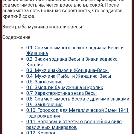
совместимость является довольно высокой. После
знакомства есть большая вероятность, что создастся
крепкий союз.
Змея рыба мужчина и кролик весы
Содержание
0.1.
Совместимость знаков зодиака Весы и
Женщина
0.2.
Знаки зодиака Весы и Знаки зодиака
Кролик
0.3.
Мужчина-Змея и Женщина-Весы
0.4.
Мужчина-Рыбы и Женщина-Весы
0.5.
Заключение
0.6.
Змея, рыба, мужчина и кролик
0.7.
Характеристика знака Весы
0.8.
Совместимость Весов с другими знаками
0.9.
Заключение
0.10.
Гороскоп для Металлической Змеи 1941
года рождения
0.11.
Вопросы и ответы о волшебной силе
различных минералов
0.12.
Козерог