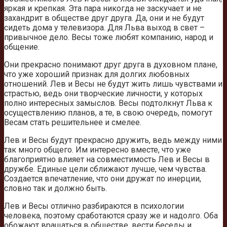
яркая и крепкая. Эта пара никогда не заскучает и не
захандрит в обществе друг друга. Да, они и не будут
сидеть дома у телевизора. Для Льва выход в свет –
привычное дело. Весы тоже любят компанию, народ и
общение.
Они прекрасно понимают друг друга в духовном плане,
что уже хороший признак для долгих любовных
отношений. Лев и Весы не будут жить лишь чувствами и
страстью, ведь они творческие личности, у которых
полно интересных замыслов. Весы подтолкнут Льва к
осуществлению планов, а те, в свою очередь, помогут
Весам стать решительнее и смелее.
Лев и Весы будут прекрасно дружить, ведь между ними
так много общего. Им интересно вместе, что уже
благоприятно влияет на совместимость Лев и Весы в
дружбе. Единые цели сближают лучше, чем чувства.
Создается впечатление, что они дружат по инерции,
словно так и должно быть.
Лев и Весы отлично разбираются в психологии
человека, поэтому сработаются сразу же и надолго. Оба
обожают вращаться в обществе, вести беседы и