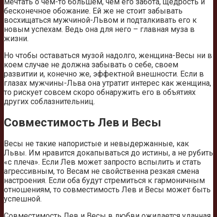
мечтать о чем-то большем, чем его забота, щедрость и
бесконечное обожание. Ей же не стоит забывать
восхищаться мужчиной-Львом и подталкивать его к
новым успехам. Ведь она для него – главная муза в
жизни.
Но чтобы оставаться музой надолго, женщина-Весы ни в
коем случае не должна забывать о себе, своем
развитии и, конечно же, эффектной внешности. Если в
глазах мужчины-Льва она утратит интерес как женщина,
то рискует совсем скоро обнаружить его в объятиях
других соблазнительниц.
Совместимость Лев и Весы
Весы не такие напористые и невыдержанные, как
Львы. Им нравится докапываться до истины, а не рубить
«с плеча». Если Лев может запросто вспылить и стать
агрессивным, то Весам не свойственна резкая смена
настроения. Если оба будут стремиться к гармоничным
отношениям, то совместимость Лев и Весы может быть
успешной.
Совместимость Лев и Весы в любви ожидается удачная,