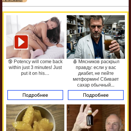
🔞 Potency will come back
🩸 Мясников раскрыл
within just 3 minutes! Just
правду: если у вас
put it on his…
диабет, не пейте
метформин! Сбивает
сахар обычный...
Подробнее
Подробнее