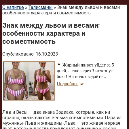
О напитке
»
Талисманы
»
Знак между львом и весами:
особенности характера и совместимость
Знак между львом и весами:
особенности характера и
совместимость
Опубликовано:
16.10.2023
👙 Жирный живот уйдет за 5
дней, а еще через 3 исчезнут
бока! На ночь съедайте...
Подробнее
Лев и Весы — два знака Зодиака, которые, как ни
странно, оказываются весьма совместимыми. Пара из
мужчины-Льва и женщины-Льва — это живая и яркая
дуэт, который всегда привлекает внимание к своей