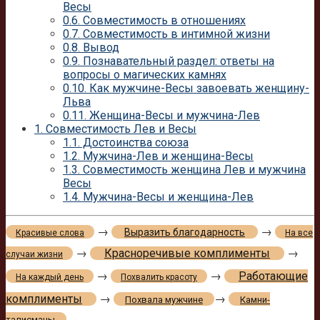
Весы
0.6.
Совместимость в отношениях
0.7.
Совместимость в интимной жизни
0.8.
Вывод
0.9.
Познавательный раздел: ответы на
вопросы о магических камнях
0.10.
Как мужчине-Весы завоевать женщину-
Льва
0.11.
Женщина-Весы и мужчина-Лев
1.
Совместимость Лев и Весы
1.1.
Достоинства союза
1.2.
Мужчина-Лев и женщина-Весы
1.3.
Совместимость женщина Лев и мужчина
Весы
1.4.
Мужчина-Весы и женщина-Лев
→
→
Выразить благодарность
Красивые слова
На все
→
Красноречивые комплименты
→
случаи жизни
→
→
Работающие
На каждый день
Похвалить красоту
комплименты
→
→
Похвала мужчине
Камни-
талисманы