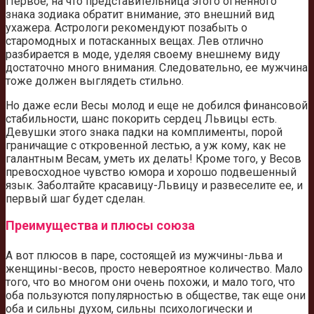
Первое, на что представительница этого огненного
знака зодиака обратит внимание, это внешний вид
ухажера. Астрологи рекомендуют позабыть о
старомодных и потасканных вещах. Лев отлично
разбирается в моде, уделяя своему внешнему виду
достаточно много внимания. Следовательно, ее мужчина
тоже должен выглядеть стильно.
Но даже если Весы молод и еще не добился финансовой
стабильности, шанс покорить сердец Львицы есть.
Девушки этого знака падки на комплименты, порой
граничащие с откровенной лестью, а уж кому, как не
галантным Весам, уметь их делать! Кроме того, у Весов
превосходное чувство юмора и хорошо подвешенный
язык. Заболтайте красавицу-Львицу и развеселите ее, и
первый шаг будет сделан.
Преимущества и плюсы союза
А вот плюсов в паре, состоящей из мужчины-льва и
женщины-весов, просто невероятное количество. Мало
того, что во многом они очень похожи, и мало того, что
оба пользуются популярностью в обществе, так еще они
оба и сильны духом, сильны психологически и