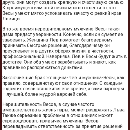
друга, они могут создать крепкую и счастливую семью.
К преимуществам этой связи можно отнести то, что
Весы умеют мягко успокаивать зачастую резкий нрав
Львицы.
В то же время нерешительному мужчине-Весы такая
дама придаст уверенности. Конечно, если он сумеет ее
завоевать. Женщина-Лев помогает благоверному
принимать быстрые решения, благодаря чему он
преуспевает и в других сферах жизни, в частности,
профессиональной. Наверняка, Лев и Весы будут жить в
достатке. Они оба умеют зарабатывать и знают, как
правильно распоряжаться деньгами.
Заключившие брак женщина-Лев и мужчина-Весы, как
правило, совершенствуют свои отношения. С каждым
годом их связь становится все крепче, а сами партнеры
– лучшей, более мудрой версией себя.
Нерешительность Весов, в случае частого
вмешательства в жизнь пары, может раздражать Льва.
Также серьезные проблемы в отношениях может
спровоцировать привычка мужчины-Весов
перекладывать ответственность за принятие решений