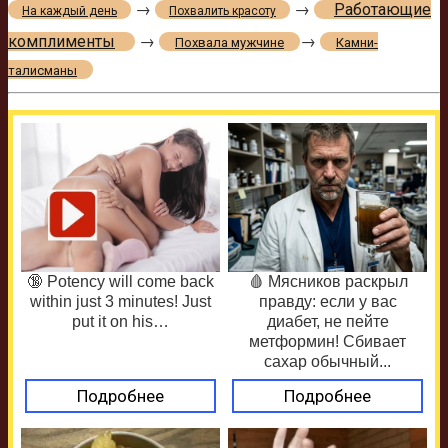
→
→
Работающие
На каждый день
Похвалить красоту
комплименты
→
→
Похвала мужчине
Камни-
талисманы
🔞 Potency will come back
🩸 Мясников раскрыл
within just 3 minutes! Just
правду: если у вас
put it on his…
диабет, не пейте
метформин! Сбивает
сахар обычный...
Подробнее
Подробнее