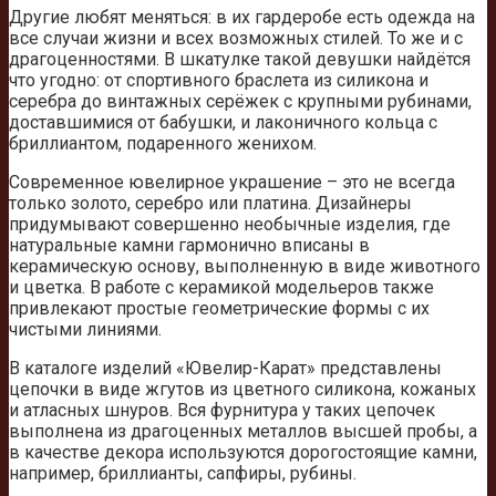
Другие любят меняться: в их гардеробе есть одежда на
все случаи жизни и всех возможных стилей. То же и с
драгоценностями. В шкатулке такой девушки найдётся
что угодно: от спортивного браслета из силикона и
серебра до винтажных серёжек с крупными рубинами,
доставшимися от бабушки, и лаконичного кольца с
бриллиантом, подаренного женихом.
Современное ювелирное украшение – это не всегда
только золото, серебро или платина. Дизайнеры
придумывают совершенно необычные изделия, где
натуральные камни гармонично вписаны в
керамическую основу, выполненную в виде животного
и цветка. В работе с керамикой модельеров также
привлекают простые геометрические формы с их
чистыми линиями.
В каталоге изделий «Ювелир-Карат» представлены
цепочки в виде жгутов из цветного силикона, кожаных
и атласных шнуров. Вся фурнитура у таких цепочек
выполнена из драгоценных металлов высшей пробы, а
в качестве декора используются дорогостоящие камни,
например, бриллианты, сапфиры, рубины.