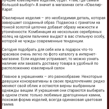
лучшие ювелирные изделия, будет: «Там, где самый
большой выбор!» А значит в магазинах сети «Ювелир-
Карат.
Ювелирные изделия – это необходимая деталь, которая
завершает созданный образ. Подвеска с гранатом на
тонкой золотой цепочке добавит образу нежности и
утончённости. Комбинация из нескольких серебряных
колец на одном пальчике выдаст в вас стильную особу,
которой не чужды современные тенденции.
Сегодня подобрать для себя или в подарок что-то
красивое очень легко по фото каталогу в интернет-
магазине. Если изделие устраивает, то можно узнать
наличие или заказать доставку товара в удобный по
расположению ювелирный салон
Главное в украшениях – это разнообразие. Некоторые
девушки консервативны в своих предпочтениях: редко
меняют свой облик и остаются верны выбранным
однажды вещам. И украшения они стараются выбирать
в одном стиле: только любимые драгоценные камни,
похожая форма изделий, всегда одинаковая цветовая
гамма.