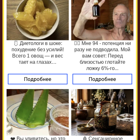
🩱 Диетологи в шоке:
❤️‍🔥 Мне 94 - потенция ни
похудение без усилий!
разу не подводила. Мой
Всего 1 овощ — и вес
вам совет: Перед
тает на глазах…
близостью глотайте
ложку 6%-го...
Подробнее
Подробнее
❤️ Вы удивитесь, но это
🩸 Сенсационное