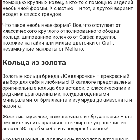
помощью крупных колец, а кто-то с помощью изделий
необычной формы. К счастью – и тот, и другой вариант
входят в список трендов.
Что такое необычная форма? Все, что отступает от
классического круглого отполированного ободка
кольца: шипованное колечко от Cartier, изделия,
похожие на гайки или милые цветочки от Graff,
незамкнутые манжеты от Mellerio.
Кольца из золота
Золотые кольца бренда «Ювелирочка» – прекрасный
выбор для себя и любимых! В каталоге представлены
оригинальные кольца без вставок, с классическими и
редкими драгоценными, полудрагоценными
минералами: от бриллианта и изумруда до амазонита и
чароита.
Женские, мужские, помолвочные и обручальные – вы
сможете купить красивое ювелирное украшение из
золота 585 пробы себе и в подарок близким!
Все украшения «Ювелирочки» проходят внутреннюю