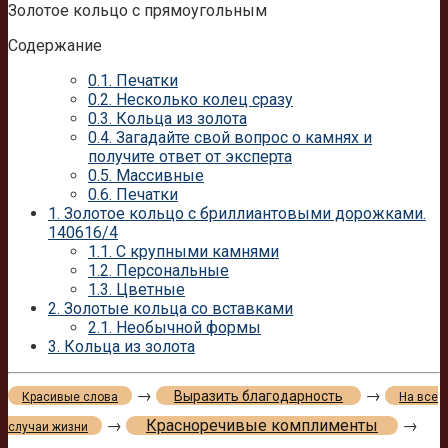
Золотое кольцо с прямоугольным
Содержание
0.1.
Печатки
0.2.
Несколько колец сразу
0.3.
Кольца из золота
0.4.
Загадайте свой вопрос о камнях и
получите ответ от эксперта
0.5.
Массивные
0.6.
Печатки
1.
Золотое кольцо с бриллиантовыми дорожками.
140616/4
1.1.
С крупными камнями
1.2.
Персональные
1.3.
Цветные
2.
Золотые кольца со вставками
2.1.
Необычной формы
3.
Кольца из золота
→
→
Выразить благодарность
Красивые слова
На все
→
Красноречивые комплименты
→
случаи жизни