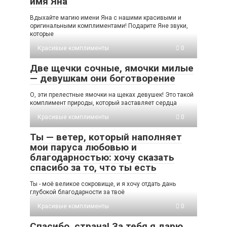
имя Яна
Вдыхайте магию имени Яна с нашими красивыми и
оригинальными комплиментами! Подарите Яне звуки,
которые
Красивые комплименты
0
Две щечки сочные, ямочки милые
— девушкам они боготворение
О, эти прелестные ямочки на щеках девушек! Это такой
комплимент природы, который заставляет сердца
Красивые комплименты
0
Ты — ветер, который наполняет
мои паруса любовью и
благодарностью: хочу сказать
спасибо за то, что ты есть
Ты - моё великое сокровище, и я хочу отдать дань
глубокой благодарности за твоё
Красивые комплименты
0
Спасибо, страна! За тебя я дарю