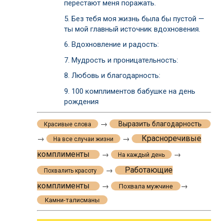
перестают меня поражать.
5.
Без тебя моя жизнь была бы пустой —
ты мой главный источник вдохновения.
6.
Вдохновление и радость:
7.
Мудрость и проницательность:
8.
Любовь и благодарность:
9.
100 комплиментов бабушке на день
рождения
→
Выразить благодарность
Красивые слова
Красноречивые
→
→
На все случаи жизни
комплименты
→
→
На каждый день
Работающие
→
Похвалить красоту
комплименты
→
→
Похвала мужчине
Камни-талисманы