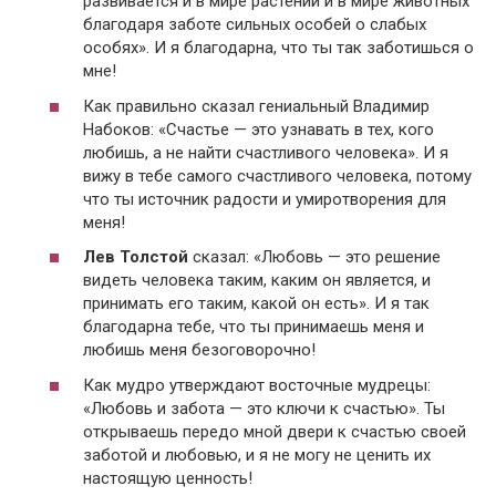
развивается и в мире растений и в мире животных
благодаря заботе сильных особей о слабых
особях». И я благодарна, что ты так заботишься о
мне!
Как правильно сказал гениальный Владимир
Набоков: «Счастье — это узнавать в тех, кого
любишь, а не найти счастливого человека». И я
вижу в тебе самого счастливого человека, потому
что ты источник радости и умиротворения для
меня!
Лев Толстой
сказал: «Любовь — это решение
видеть человека таким, каким он является, и
принимать его таким, какой он есть». И я так
благодарна тебе, что ты принимаешь меня и
любишь меня безоговорочно!
Как мудро утверждают восточные мудрецы:
«Любовь и забота — это ключи к счастью». Ты
открываешь передо мной двери к счастью своей
заботой и любовью, и я не могу не ценить их
настоящую ценность!