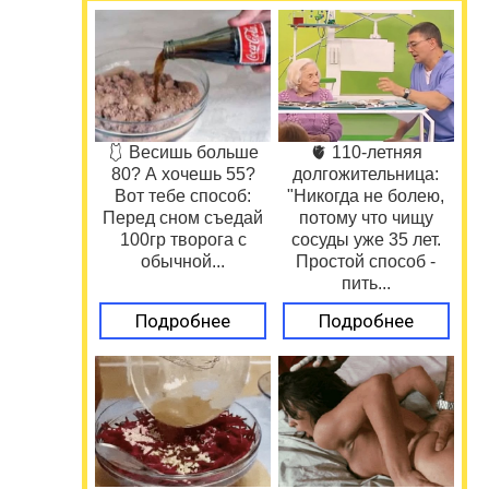
🩱 Весишь больше
🫀 110-летняя
80? А хочешь 55?
долгожительница:
Вот тебе способ:
"Никогда не болею,
Перед сном съедай
потому что чищу
100гр творога с
сосуды уже 35 лет.
обычной...
Простой способ -
пить...
Подробнее
Подробнее