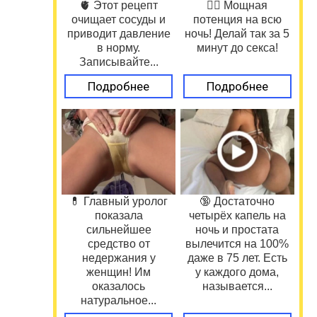
🫀 Этот рецепт
❤️‍🔥 Мощная
очищает сосуды и
потенция на всю
приводит давление
ночь! Делай так за 5
в норму.
минут до секса!
Записывайте...
Подробнее
Подробнее
💊 Главный уролог
🔞 Достаточно
показала
четырёх капель на
сильнейшее
ночь и простата
средство от
вылечится на 100%
недержания у
даже в 75 лет. Есть
женщин! Им
у каждого дома,
оказалось
называется...
натуральное...