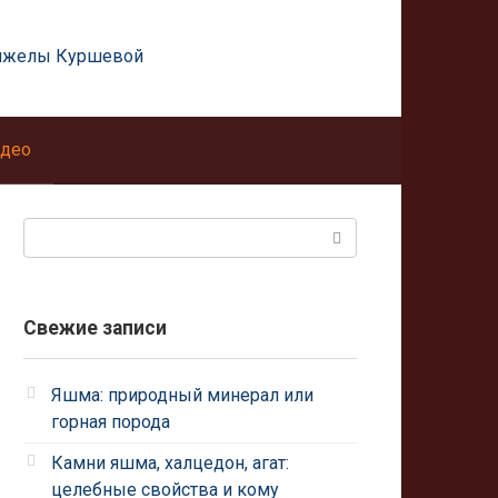
нжелы Куршевой
део
Поиск:
Свежие записи
Яшма: природный минерал или
горная порода
Камни яшма, халцедон, агат:
целебные свойства и кому