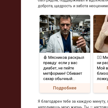
был рядом, поддерживал и вдохновля
доброта, щедрость и забота неоценим
🩸 Мясников раскрыл
❤️‍🔥 
правду: если у вас
ни ра
диабет, не пейте
Мой в
метформин! Сбивает
близо
сахар обычный...
ложку
Подробнее
Я благодарен тебе за каждую минуту,
наполняешь мою жизнь. Ты — настоящий