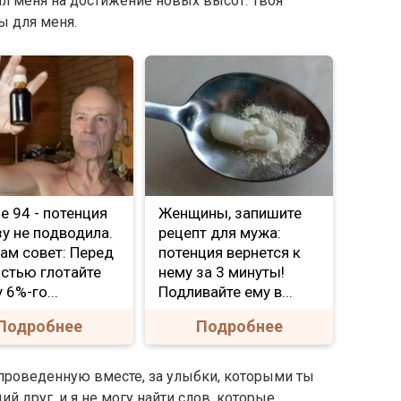
л меня на достижение новых высот. Твоя
ы для меня.
Мне 94 - потенция
Женщины, запишите
зу не подводила.
рецепт для мужа:
ам совет: Перед
потенция вернется к
стью глотайте
нему за 3 минуты!
 6%-го...
Подливайте ему в...
Подробнее
Подробнее
 проведенную вместе, за улыбки, которыми ты
 друг, и я не могу найти слов, которые