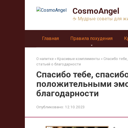
Перейти
CosmoAngel
к
контенту
☕ Мудрые советы для ж
Главная
Правила похудения
К
О напитке
»
Красивые комплименты
»
Спасибо тебе
статьей о благодарности
Спасибо тебе, спасиб
положительными эмоц
благодарности
Опубликовано:
12.10.2023