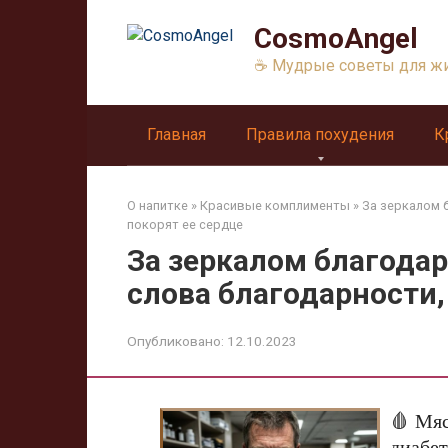
Перейти
CosmoAngel
к
контенту
☕ Мудрые советы для ж
Главная
Правила похудения
К
О напитке
»
Красивые комплименты
»
За зеркалом 
покорят ее сердце
За зеркалом благода
слова благодарности,
Опубликовано:
12.10.2023
🩸 Мяс
диабет