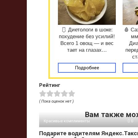
🩱 Диетологи в шоке:
🩸 Са
похудение без усилий!
мм
Всего 1 овощ — и вес
Диа
тает на глазах…
пере
ст
Подробнее
Рейтинг
( Пока оценок нет )
Вам также мо
Красивые комплименты
0
Подарите водителям Яндекс.Такс