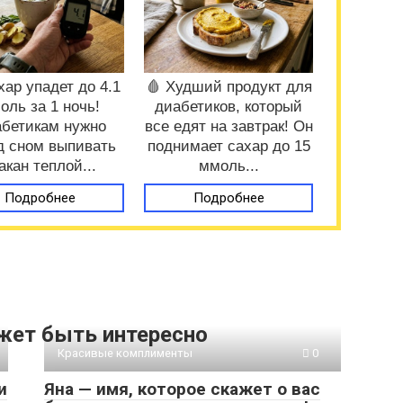
хар упадет до 4.1
🩸 Худший продукт для
оль за 1 ночь!
диабетиков, который
бетикам нужно
все едят на завтрак! Он
д сном выпивать
поднимает сахар до 15
акан теплой...
ммоль...
Подробнее
Подробнее
жет быть интересно
Красивые комплименты
0
и
Яна — имя, которое скажет о вас