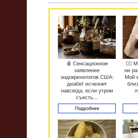
🩸 Сенсационное
❤️‍🔥
заявление
ни ра
эндокринологов США:
Мой 
диабет исчезнет
близ
навсегда, если утром
л
съесть...
Подробнее