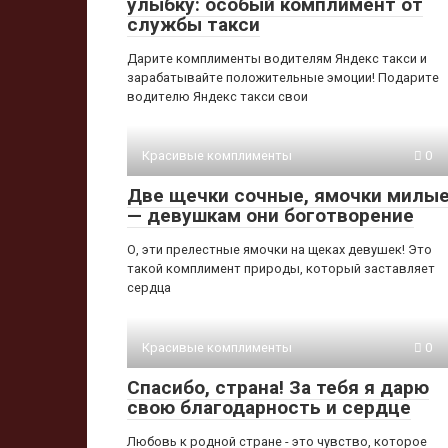
улыбку: особый комплимент от
службы такси
Дарите комплименты водителям Яндекс такси и
зарабатывайте положительные эмоции! Подарите
водителю Яндекс такси свои
Красивые комплименты
0
Две щечки сочные, ямочки милы
— девушкам они боготворение
О, эти прелестные ямочки на щеках девушек! Это
такой комплимент природы, который заставляет
сердца
Красивые комплименты
0
Спасибо, страна! За тебя я дарю
свою благодарность и сердце
Любовь к родной стране - это чувство, которое