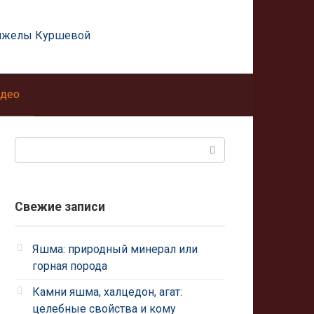
нжелы Куршевой
део
Поиск:
Свежие записи
Яшма: природный минерал или
горная порода
Камни яшма, халцедон, агат:
целебные свойства и кому