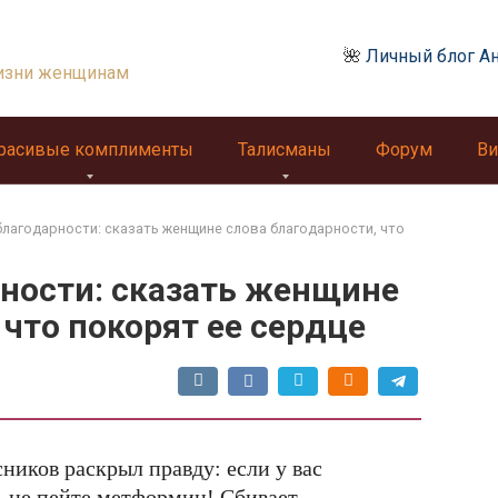
🌺
Личный блог А
изни женщинам
расивые комплименты
Талисманы
Форум
Ви
благодарности: сказать женщине слова благодарности, что
рности: сказать женщине
 что покорят ее сердце
ников раскрыл правду: если у вас
, не пейте метформин! Сбивает