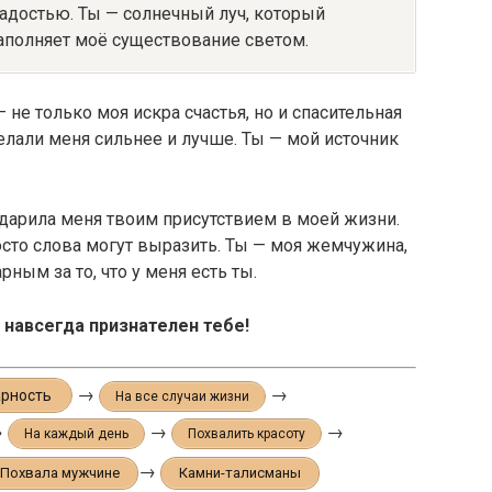
адостью. Ты — солнечный луч, который
аполняет моё существование светом.
— не только моя искра счастья, но и спасительная
елали меня сильнее и лучше. Ты — мой источник
 одарила меня твоим присутствием в моей жизни.
сто слова могут выразить. Ты — моя жемчужина,
рным за то, что у меня есть ты.
 навсегда признателен тебе!
→
→
арность
На все случаи жизни
→
→
→
На каждый день
Похвалить красоту
→
Похвала мужчине
Камни-талисманы