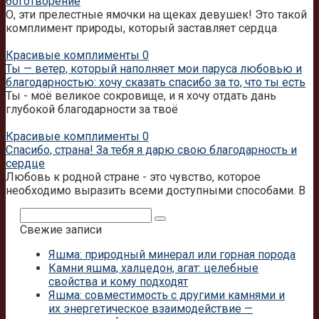
боготворение
О, эти прелестные ямочки на щеках девушек! Это такой
комплимент природы, который заставляет сердца
Красивые комплименты
0
Ты — ветер, который наполняет мои паруса любовью и
благодарностью: хочу сказать спасибо за то, что ты есть
Ты - моё великое сокровище, и я хочу отдать дань
глубокой благодарности за твоё
Красивые комплименты
0
Спасибо, страна! За тебя я дарю свою благодарность и
сердце
Любовь к родной стране - это чувство, которое
необходимо выразить всеми доступными способами. В
Поиск:
Свежие записи
Яшма: природный минерал или горная порода
Камни яшма, халцедон, агат: целебные
свойства и кому подходят
Яшма: совместимость с другими камнями и
их энергетическое взаимодействие —