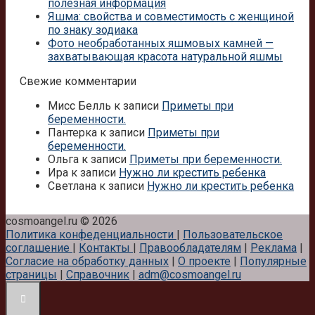
полезная информация
Яшма: свойства и совместимость с женщиной
по знаку зодиака
Фото необработанных яшмовых камней —
захватывающая красота натуральной яшмы
Свежие комментарии
Мисс Белль
к записи
Приметы при
беременности.
Пантерка
к записи
Приметы при
беременности.
Ольга
к записи
Приметы при беременности.
Ира
к записи
Нужно ли крестить ребенка
Светлана
к записи
Нужно ли крестить ребенка
cosmoangel.ru © 2026
Политика конфеденциальности
|
Пользовательское
соглашение
|
Контакты
|
Правообладателям
|
Реклама
|
Согласие на обработку данных
|
О проекте
|
Популярные
страницы
|
Справочник
|
adm@cosmoangel.ru