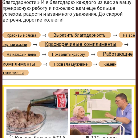
благодарности.» И я благодарю каждого из вас за вашу
прекрасную работу и пожелаю вам еще больше
успехов, радости и взаимного уважения. До скорой
встречи, дорогие коллеги!
→
→
Выразить благодарность
Красивые слова
На все
→
Красноречивые комплименты
→
случаи жизни
→
→
Работающие
На каждый день
Похвалить красоту
комплименты
→
→
Похвала мужчине
Камни-
талисманы
🩱 Весишь больше 80? А
🫀 110-летняя