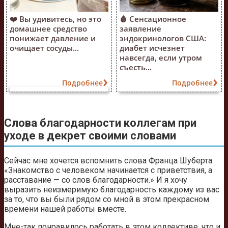
❤️ Вы удивитесь, но это
🩸 Сенсационное
домашнее средство
заявление
понижает давление и
эндокринологов США:
очищает сосуды...
диабет исчезнет
навсегда, если утром
съесть...
Подробнее
Подробнее
Слова благодарности коллегам при
уходе в декрет своими словами
Сейчас мне хочется вспомнить слова Франца Шуберта:
«Знакомство с человеком начинается с приветствия, а
расставание — со слов благодарности.» И я хочу
выразить неизмеримую благодарность каждому из вас
за то, что вы были рядом со мной в этом прекрасном
времени нашей работы вместе.
Мне-так понравилось работать в этом коллективе, что и