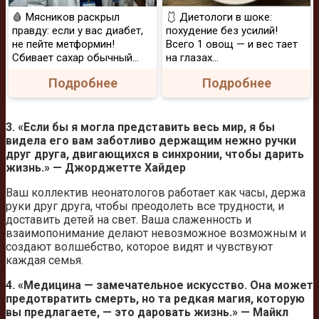
🩸 Мясников раскрыл
🩱 Диетологи в шоке:
правду: если у вас диабет,
похудение без усилий!
не пейте метформин!
Всего 1 овощ — и вес тает
Сбивает сахар обычный...
на глазах…
Подробнее
Подробнее
3. «Если бы я могла представить весь мир, я бы
видела его вам заботливо держащим нежно ручки
друг друга, двигающихся в синхронии, чтобы дарить
жизнь.» — Джорджетте Хайдер
Ваш коллектив неонатологов работает как часы, держа
руки друг друга, чтобы преодолеть все трудности, и
доставить детей на свет. Ваша слаженность и
взаимопонимание делают невозможное возможным и
создают волшебство, которое видят и чувствуют
каждая семья.
4. «Медицина — замечательное искусство. Она может
предотвратить смерть, но та редкая магия, которую
вы предлагаете, — это даровать жизнь.» — Майкл