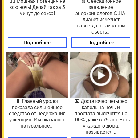
❤️‍🔥 Мощная потенция на
🩸 Сенсационное
всю ночь! Делай так за 5
заявление
минут до секса!
эндокринологов США:
диабет исчезнет
навсегда, если утром
съесть...
Подробнее
Подробнее
💊 Главный уролог
🔞 Достаточно четырёх
показала сильнейшее
капель на ночь и
средство от недержания
простата вылечится на
у женщин! Им оказалось
100% даже в 75 лет. Есть
натуральное...
у каждого дома,
называется...