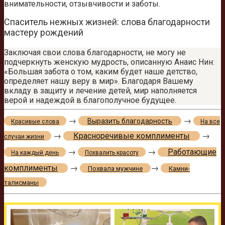
внимательности, отзывчивости и заботы.
Спаситель нежных жизней: слова благодарности
мастеру рождений
Заключая свои слова благодарности, не могу не
подчеркнуть женскую мудрость, описанную Анаис Нин:
«Большая забота о том, каким будет наше детство,
определяет нашу веру в мир». Благодаря Вашему
вкладу в защиту и лечение детей, мир наполняется
верой и надеждой в благополучное будущее.
→
→
Выразить благодарность
Красивые слова
На все
→
Красноречивые комплименты
→
случаи жизни
→
→
Работающие
На каждый день
Похвалить красоту
комплименты
→
→
Похвала мужчине
Камни-
талисманы