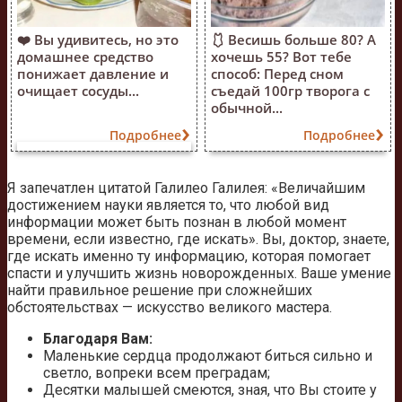
❤️ Вы удивитесь, но это
🩱 Весишь больше 80? А
домашнее средство
хочешь 55? Вот тебе
понижает давление и
способ: Перед сном
очищает сосуды...
съедай 100гр творога с
обычной...
Подробнее
Подробнее
Я запечатлен цитатой Галилео Галилея: «Величайшим
достижением науки является то, что любой вид
информации может быть познан в любой момент
времени, если известно, где искать». Вы, доктор, знаете,
где искать именно ту информацию, которая помогает
спасти и улучшить жизнь новорожденных. Ваше умение
найти правильное решение при сложнейших
обстоятельствах — искусство великого мастера.
Благодаря Вам:
Маленькие сердца продолжают биться сильно и
светло, вопреки всем преградам;
Десятки малышей смеются, зная, что Вы стоите у